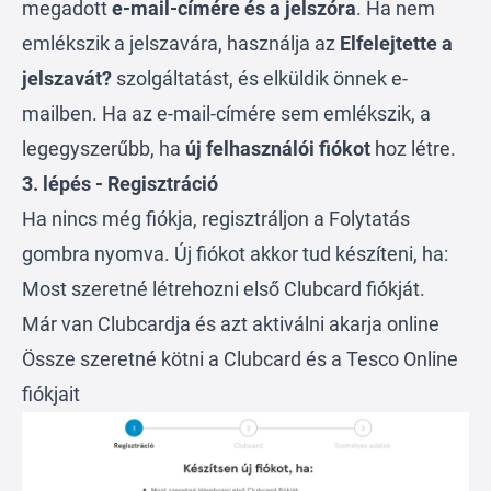
megadott
e-mail-címére
és a jelszóra
. Ha nem
emlékszik a jelszavára, használja az
Elfelejtette a
jelszavát?
szolgáltatást, és elküldik önnek e-
mailben. Ha az e-mail-címére sem emlékszik, a
legegyszerűbb, ha
új felhasználói fiókot
hoz létre.
3. lépés -
Regisztráció
Ha nincs még fiókja, regisztráljon a Folytatás
gombra nyomva. Új fiókot akkor tud készíteni, ha:
Most szeretné létrehozni első Clubcard fiókját.
Már van Clubcardja és azt aktiválni akarja online
Össze szeretné kötni a Clubcard és a Tesco Online
fiókjait