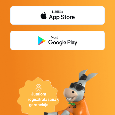
Letöltés
Most
Jutalom
regisztrálásának
garanciája