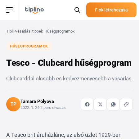
Fiók létrehozása
Tipli
›
Vásárlási tippek
›
Hűségprogramok
HŰSÉGPROGRAMOK
Tesco - Clubcard hűségprogram
Clubcarddal olcsóbb és kedvezményesebb a vásárlás.
Tamara Pólyova
TP
2022. 1. 24
2 perc olvasás
A
Tesco
brit áruházlánc, az első üzlet 1929-ben