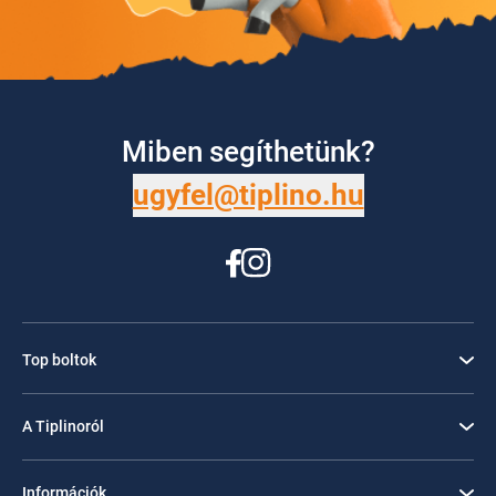
Miben segíthetünk?
ugyfel@tiplino.hu
Top boltok
A Tiplinoról
Információk