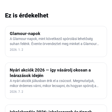
Ez is érdekelhet
Glamour-napok
A Glamour-napok, mint következő spórolási lehetőség
suhan felénk. Évente örvendeztet meg minket a Glamour
magazin…
2026. 1. 2
Nyári akciók 2026 — így vásárolj okosan a
leárazások idején
A nyári akciók júliusban érik el a csúcsot. Megmutatjuk,
mikor érdemes várni, mikor lecsapni, és hogyan spórolj a
nyári…
2026. 7. 2