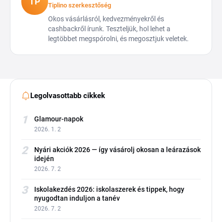
TP
Tiplino szerkesztőség
Okos vásárlásról, kedvezményekről és
cashbackről írunk. Teszteljük, hol lehet a
legtöbbet megspórolni, és megosztjuk veletek.
Legolvasottabb cikkek
1
Glamour-napok
2026. 1. 2
2
Nyári akciók 2026 — így vásárolj okosan a leárazások
idején
2026. 7. 2
3
Iskolakezdés 2026: iskolaszerek és tippek, hogy
nyugodtan induljon a tanév
2026. 7. 2