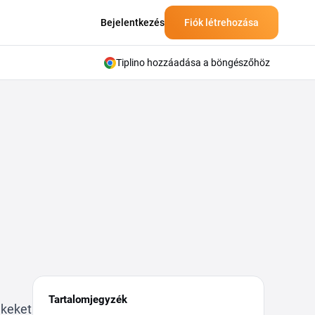
Bejelentkezés
Fiók létrehozása
Tiplino hozzáadása a böngészőhöz
Tartalomjegyzék
ékeket