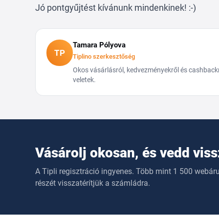
Jó pontgyűjtést kívánunk mindenkinek! :-)
Tamara Pólyova
TP
Tiplino szerkesztőség
Okos vásárlásról, kedvezményekről és cashbackről
veletek.
Vásárolj okosan, és vedd vis
A Tipli regisztráció ingyenes. Több mint 1 500 webár
részét visszatérítjük a számládra.