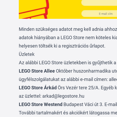
Minden szükséges adatot meg kell adnia ahhoz,
adatok hiányában a LEGO Store nem köteles kiad
helyesen töltsék ki a regisztrációs űrlapot.
Üzletek
Az alábbi LEGO Store üzletekben is gyűjthetik a 
LEGO Store Allee
Október huszonharmadika utc
ügyfélszolgálatukat az alábbi e-mail címen: al
LEGO Store Árkád
Örs Vezér tere 25/A. Egyéb k
az üzlettel: arkad@legostore.hu
LEGO Store Westend
Budapest Váci út 3. E-ma
További tartalmakért és akciókért látogassa m