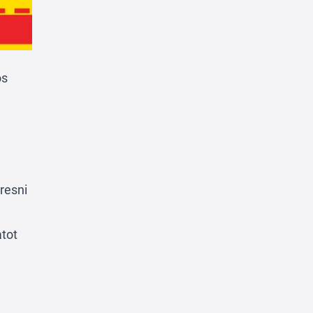
os
resni
atot