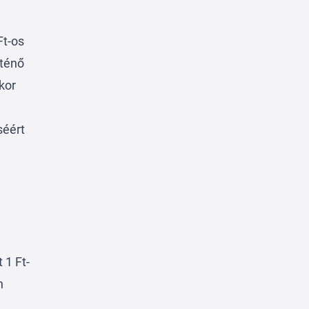
Ft-os
rténő
kor
séért
 1 Ft-
n