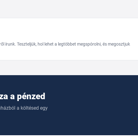
 írunk. Teszteljük, hol lehet a legtöbbet megspórolni, és megosztjuk
sza a pénzed
uházból a költésed egy