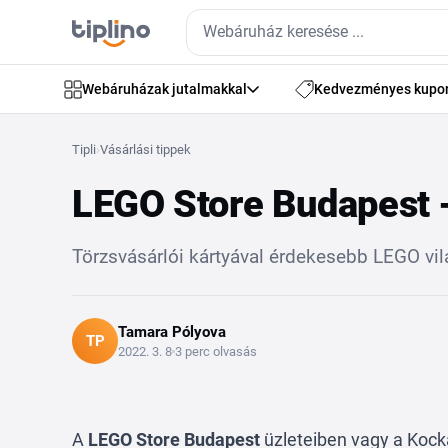
Webáruházak jutalmakkal
Kedvezményes kupo
Tipli
›
Vásárlási tippek
LEGO Store Budapest -
Törzsvásárlói kártyával érdekesebb LEGO vilá
Tamara Pólyova
TP
2022. 3. 8
3 perc olvasás
A
LEGO Store Budapest
üzleteiben vagy a Koc