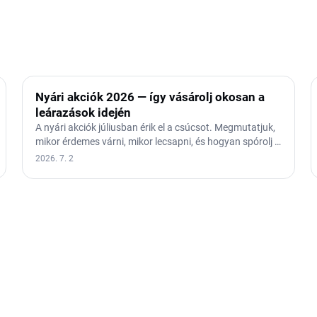
Nyári akciók 2026 — így vásárolj okosan a
leárazások idején
A nyári akciók júliusban érik el a csúcsot. Megmutatjuk,
mikor érdemes várni, mikor lecsapni, és hogyan spórolj a
nyári…
2026. 7. 2