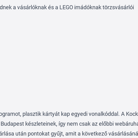
kednek a vásárlóknak és a LEGO imádóknak törzsvásárlói
.
rogramot, plasztik kártyát kap egyedi vonalkóddal. A Koc
Budapest készleteinek, így nem csak az előbbi webáru
rlása után pontokat gyűjt, amit a következő vásárlásáná