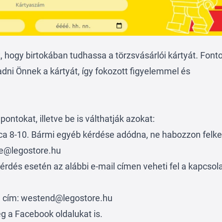
 hogy birtokában tudhassa a törzsvásárlói kártyát. Font
ni Önnek a kártyát, így fokozott figyelemmel és
pontokat, illetve be is válthatják azokat:
a 8-10. Bármi egyéb kérdése adódna, ne habozzon felke
lee@legostore.hu
érdés esetén az alábbi e-mail címen veheti fel a kapcsol
il cím: westend@legostore.hu
eg a
Facebook
oldalukat is.