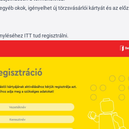
egyéb okok, igényelhet új törzsvásárlói kártyát és az előz
gényléséhez
ITT
tud regisztrálni.