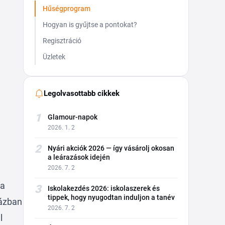
Hűségprogram
Hogyan is gyűjtse a pontokat?
Regisztráció
Üzletek
Legolvasottabb cikkek
1
Glamour-napok
2026. 1. 2
2
Nyári akciók 2026 — így vásárolj okosan
a leárazások idején
2026. 7. 2
ka
3
Iskolakezdés 2026: iskolaszerek és
tippek, hogy nyugodtan induljon a tanév
házban
2026. 7. 2
l