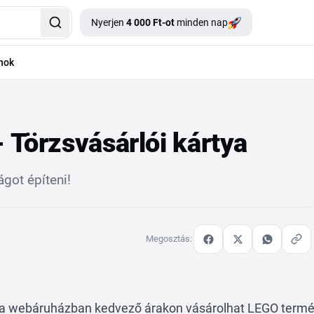
Nyerjen
4 000 Ft-ot
minden nap
nok
 Törzsvásárlói kártya
got építeni!
Megosztás:
ka webáruházban kedvező árakon vásárolhat LEGO term