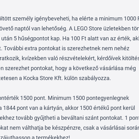
töltött személy igénybeveheti, ha elérte a minimum 1000 
 követő naptól van lehetőség. A LEGO Store üzletekben tö
után 5 hűségpontot kap. Ha 100 Ft alatt van az érték, ak
hat. További extra pontokat is szerezhetnek nem nehéz
iratkozik, kvízekben való részvételekért, kérdőívek kitölté
n szerezhet pontokat, hogy a következő vásárlása még
zetesen a Kocka Store Kft. külön szabályozza.
pontérték 1500 pont. Minimum 1500 pontegyenlegnek
ha 1844 pont van a kártyán, akkor 1500 értékű pont kerül
khez tovább gyűjtheti a beváltani szánt pontokat. 1 pont
okat nem válthatja be készpénzre, csak a vásárlásai sorá
zzájuthasson a termékekhez!