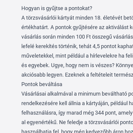
Hogyan is gyűjtse a pontokat?
A törzsvásárlói kártyát minden 18. életévét be
értékhatárt. A pontok gyűjtésére az aktiválást
vásárlás során minden 100 Ft összegű vásárlás 
lefelé kerekítés történik, tehát 4,5 pontot kap
műveletekkel, mint például a hírlevelekre ha fel
és egyebek. Ugye, hogy nem is vészes? Könnye
akciósabb legyen. Ezeknek a feltételeit termés
Pontok beváltása
Vásárlásai alkalmával a minimum beváltható 
rendelkezésére kell állnia a kártyáján, például 
felhasználásra, így marad még 344 pont, amelye
al egyenértékű. Ne feledje a törzsvásárlói pont
használhatja fel, hogy még kedvezőbb áron ho