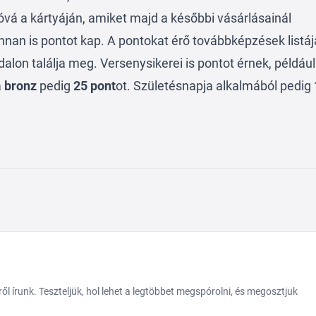
jóvá a kártyáján, amiket majd a későbbi vásárlásainál
nnan is pontot kap. A pontokat érő továbbképzések listáj
dalon találja meg. Versenysikerei is pontot érnek, például
a
bronz
pedig
25 pont
ot. Születésnapja alkalmából pedig
 írunk. Teszteljük, hol lehet a legtöbbet megspórolni, és megosztjuk