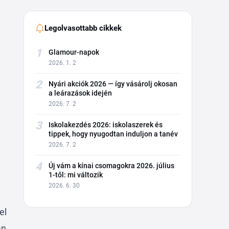
Legolvasottabb cikkek
1
Glamour-napok
2026. 1. 2
2
Nyári akciók 2026 — így vásárolj okosan
a leárazások idején
2026. 7. 2
3
Iskolakezdés 2026: iskolaszerek és
tippek, hogy nyugodtan induljon a tanév
2026. 7. 2
4
Új vám a kínai csomagokra 2026. július
1-től: mi változik
2026. 6. 30
el
an