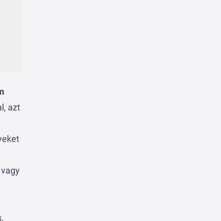
m
, azt
yeket
 vagy
s.