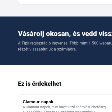
Vásárolj okosan, és vedd vis
A Tipli regisztráció ingyenes. Több mint 1 500 webár
részét visszatérítjük a számládra.
Ez is érdekelhet
Glamour-napok
A Glamour-napok, mint következő spórolási lehetőség
suhan felénk. Évente örvendeztet meg minket a