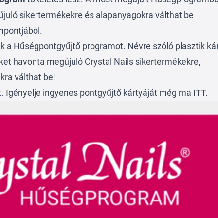
újuló sikertermékekre és alapanyagokra válthat be
pontjából.
k a Hűségpontgyűjtő programot. Névre szóló plasztik ká
eket havonta megújuló Crystal Nails sikertermékekre,
kra válthat be!
t. Igényelje ingyenes pontgyűjtő kártyáját még ma
ITT.