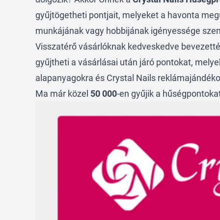
gyűjtögetheti pontjait, melyeket a havonta meg
munkájának vagy hobbijának igényessége szem
Visszatérő vásárlóknak kedveskedve bevezetté
gyűjtheti a vásárlásai után járó pontokat, mely
alapanyagokra és Crystal Nails reklámajándéko
Ma már közel
50 000
-en gyűjik a hűségpontoka