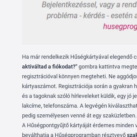
Ha már rendelkezik Hűségkártyával elegendő 
aktiváltad a fiókodat?"
gombra kattintva megteh
regisztrációval könnyen megteheti. Ne aggódjo
kártyaszámot. Regisztrációja során a gyakran 
és a tagoknak szóló hírleveleket küldik, egy jó j
lakcíme, telefonszáma. A legvégén kiválaszthat
pedig személyesen venné át egy szaküzletben
A Hűségpontgyűjtő kártyáját érdemes minden v
beválthatja a Hűségprogramban résztvevő
sza