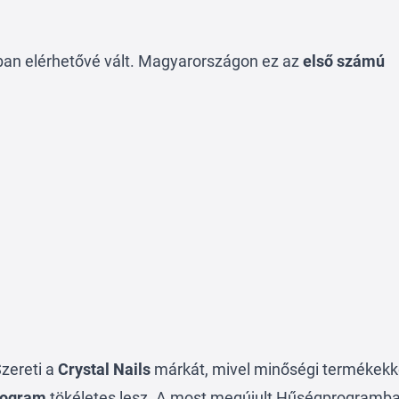
an elérhetővé vált. Magyarországon ez az
első számú
zereti a
Crystal Nails
márkát, mivel minőségi termékekk
rogram
tökéletes lesz. A most megújult Hűségprogramb