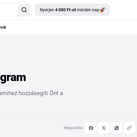
Nyerjen
4 000 Ft-ot
minden nap
nok
ogram
amihez hozzásegíti Önt a
Megosztás: