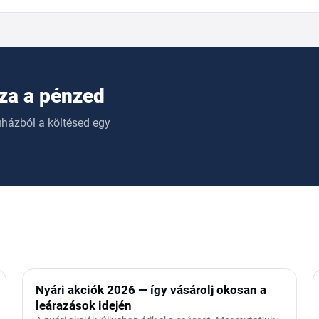
sza a pénzed
uházból a költésed egy
Nyári akciók 2026 — így vásárolj okosan a
leárazások idején