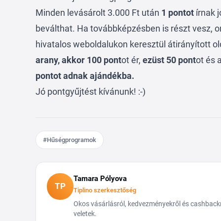
Minden levásárolt 3.000 Ft után
1 pontot
írnak 
beválthat. Ha továbbképzésben is részt vesz, o
hivatalos weboldalukon keresztül átirányított ol
arany, akkor 100 pont
ot ér,
ezüst 50 pont
ot és 
pontot adnak ajándékba.
Jó pontgyűjtést kívánunk! :-)
#Hűségprogramok
Tamara Pólyova
TP
Tiplino szerkesztőség
Okos vásárlásról, kedvezményekről és cashbackről
veletek.