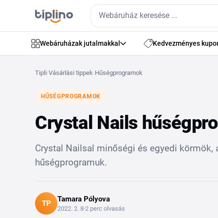
Webáruházak jutalmakkal
Kedvezményes kupo
Tipli
›
Vásárlási tippek
›
Hűségprogramok
HŰSÉGPROGRAMOK
Crystal Nails hűségpr
Crystal Nailsal minőségi és egyedi körmök, 
hűségprogramuk.
Tamara Pólyova
TP
2022. 2. 8
2 perc olvasás