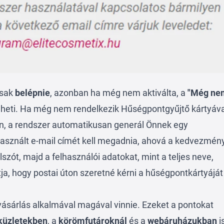
csak
belépnie
, azonban ha még nem aktiválta, a
"Még ne
eti. Ha még nem rendelkezik Hűségpontgyűjtő kártyával
n, a rendszer automatikusan generál Önnek egy
használt e-mail címét kell megadnia, ahová a kedvezmén
elszót, majd a felhasználói adatokat, mint a teljes neve,
ja, hogy postai úton szeretné kérni a hűségpontkártyáját
.
ásárlás alkalmával magával vinnie. Ezeket a pontokat
küzletekben
, a
körömfutároknál
és a
webáruházukban
i