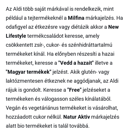
Az Aldi több saját márkával is rendelkezik, mint
például a tejtermékeknél a
Milfina
márkajelzés. Ha
odafigyel az étkezésre vagy diétázik akkor a
New
Lifestyle
termékcsaládot keresse, amely
csökkentett zsír-, cukor- és szénhidráttartalmú
termékeket kínál. Ha előnyben részesíti a hazai
termékeket, keresse a
"Vedd a hazait"
illetve a
"Magyar termékek"
jelzést. Akik glutén- vagy
laktózmentesen étkeznek ne aggódjanak, az Aldi
rájuk is gondolt. Keresse a
"Free"
jelzéseket a
termékeken és válogasson széles kínálatából.
Vegán és vegetáriánus termékeket is vásárolhat,
hozzáadott cukor nélkül.
Natur Aktiv
márkajelzés
alatt bio termékeket is talál továbbá.