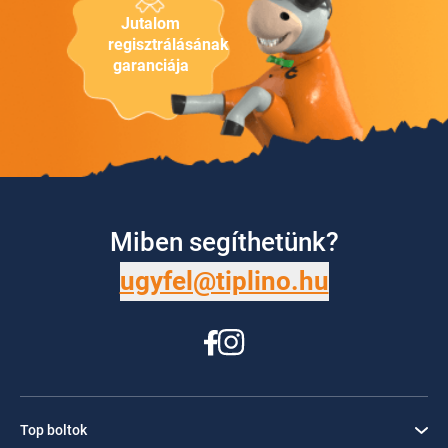
Jutalom
regisztrálásának
garanciája
Miben segíthetünk?
ugyfel@tiplino.hu
Top boltok