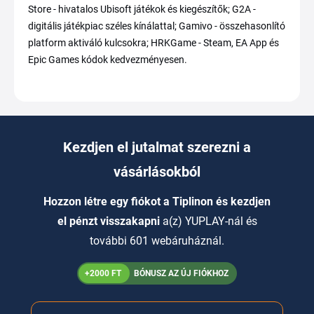
Store - hivatalos Ubisoft játékok és kiegészítők; G2A -
digitális játékpiac széles kínálattal; Gamivo - összehasonlító
platform aktiváló kulcsokra; HRKGame - Steam, EA App és
Epic Games kódok kedvezményesen.
Kezdjen el jutalmat szerezni a
vásárlásokból
Hozzon létre egy fiókot a Tiplinon és kezdjen
el pénzt visszakapni
a(z) YUPLAY-nál és
további 601 webáruháznál.
+2000 FT
BÓNUSZ AZ ÚJ FIÓKHOZ