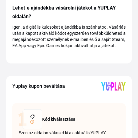
Lehet-e ajándékba vásárolni játékot a YUPLAY
oldalán?
Igen, a digitális kulcsokat ajándékba is szánhatod. Vásárlás
után a kapott aktiváló kódot egyszerűen továbbküldheted a
megajándékozott személynek e-mailben és ő a saját Steam,
EA App vagy Epic Games fiókján aktiválhatja a játékot.
Yuplay kupon beváltása
Kód kiválasztása
Ezen az oldalon válaszd ki az aktuális YUPLAY