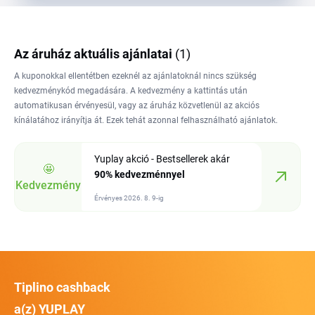
Az áruház aktuális ajánlatai
(1)
A kuponokkal ellentétben ezeknél az ajánlatoknál nincs szükség
kedvezménykód megadására. A kedvezmény a kattintás után
automatikusan érvényesül, vagy az áruház közvetlenül az akciós
kínálatához irányítja át. Ezek tehát azonnal felhasználható ajánlatok.
Yuplay akció - Bestsellerek akár
🤩
90%
kedvezménnyel
Kedvezmény
Érvényes 2026. 8. 9-ig
Tiplino cashback
a(z) YUPLAY