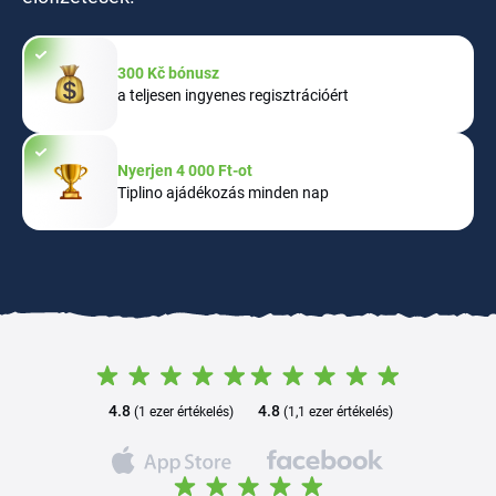
300 Kč bónusz
a teljesen ingyenes regisztrációért
Nyerjen 4 000 Ft-ot
Tiplino ajádékozás minden nap
4.8
4.8
(1 ezer értékelés)
(1,1 ezer értékelés)