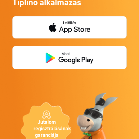
Tiplino alkalmazás
Letöltés
Most
Jutalom
regisztrálásának
garanciája