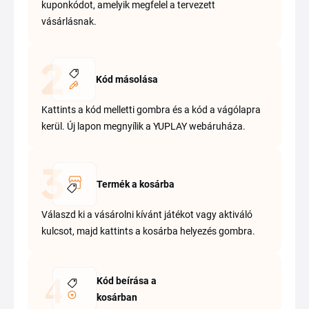
kuponkódot, amelyik megfelel a tervezett
vásárlásnak.
Kód másolása
Kattints a kód melletti gombra és a kód a vágólapra
kerül. Új lapon megnyílik a YUPLAY webáruháza.
Termék a kosárba
Válaszd ki a vásárolni kívánt játékot vagy aktiváló
kulcsot, majd kattints a kosárba helyezés gombra.
Kód beírása a
kosárban