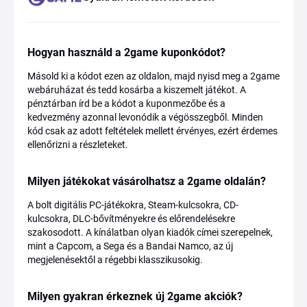
Hogyan használd a 2game kuponkódot?
Másold ki a kódot ezen az oldalon, majd nyisd meg a 2game
webáruházat és tedd kosárba a kiszemelt játékot. A
pénztárban írd be a kódot a kuponmezőbe és a
kedvezmény azonnal levonódik a végösszegből. Minden
kód csak az adott feltételek mellett érvényes, ezért érdemes
ellenőrizni a részleteket.
Milyen játékokat vásárolhatsz a 2game oldalán?
A bolt digitális PC-játékokra, Steam-kulcsokra, CD-
kulcsokra, DLC-bővítményekre és előrendelésekre
szakosodott. A kínálatban olyan kiadók címei szerepelnek,
mint a Capcom, a Sega és a Bandai Namco, az új
megjelenésektől a régebbi klasszikusokig.
Milyen gyakran érkeznek új 2game akciók?