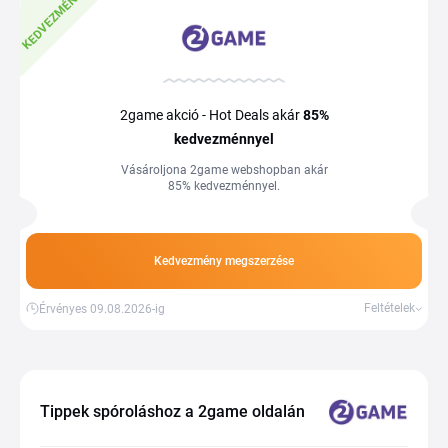
KEDVEZMÉNY
2game akció - Hot Deals akár
85%
kedvezménnyel
Vásároljona 2game webshopban akár
85% kedvezménnyel.
Kedvezmény megszerzése
Feltételek
Érvényes 09.08.2026-ig
Tippek spóroláshoz a 2game oldalán