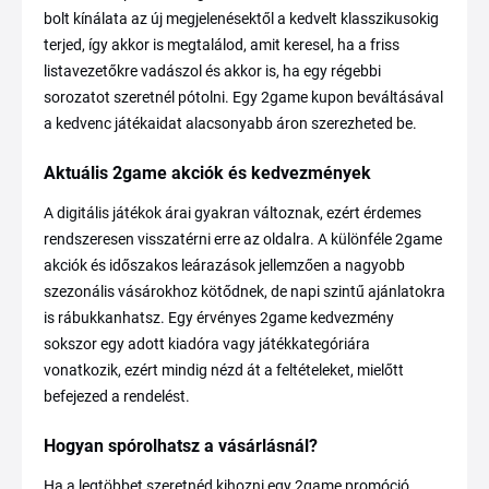
bolt kínálata az új megjelenésektől a kedvelt klasszikusokig
terjed, így akkor is megtalálod, amit keresel, ha a friss
listavezetőkre vadászol és akkor is, ha egy régebbi
sorozatot szeretnél pótolni. Egy 2game kupon beváltásával
a kedvenc játékaidat alacsonyabb áron szerezheted be.
Aktuális 2game akciók és kedvezmények
A digitális játékok árai gyakran változnak, ezért érdemes
rendszeresen visszatérni erre az oldalra. A különféle 2game
akciók és időszakos leárazások jellemzően a nagyobb
szezonális vásárokhoz kötődnek, de napi szintű ajánlatokra
is rábukkanhatsz. Egy érvényes 2game kedvezmény
sokszor egy adott kiadóra vagy játékkategóriára
vonatkozik, ezért mindig nézd át a feltételeket, mielőtt
befejezed a rendelést.
Hogyan spórolhatsz a vásárlásnál?
Ha a legtöbbet szeretnéd kihozni egy 2game promóció