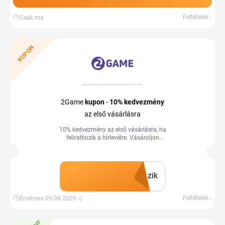
Feltételek
Csak ma
KUPON
2Game
kupon
-
10%
kedvezmény
az első vásárlásra
10% kedvezmény az első vásárlásra, ha
feliratkozik a hírlevélre. Vásároljon
kedvező árakon és spóroljon még ma a
Tiplinoval.
zik
Kupon megszerzése
Feltételek
Érvényes 09.08.2026-ig