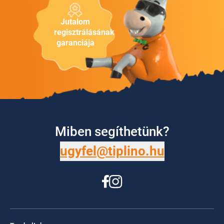
Jutalom
regisztrálásának
garanciája
Miben segíthetünk?
ugyfel@tiplino.hu