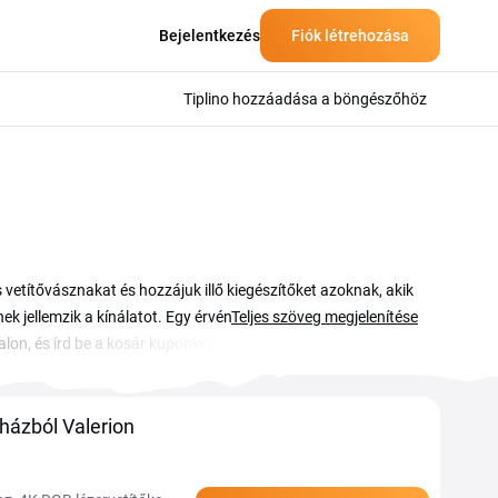
Bejelentkezés
Fiók létrehozása
Tiplino hozzáadása a böngészőhöz
etítővásznakat és hozzájuk illő kiegészítőket azoknak, akik
nek jellemzik a kínálatot. Egy érvényes Valerion kuponkóddal
Teljes szöveg megjelenítése
lon, és írd be a kosár kuponkód mezejébe a fizetés
el spórolhatsz a rendelés végösszegén. Tartsd könyvjelzőben
kciók időszakosan tűnnek fel. Egy-egy Valerion promóció néha
et.
ázból Valerion