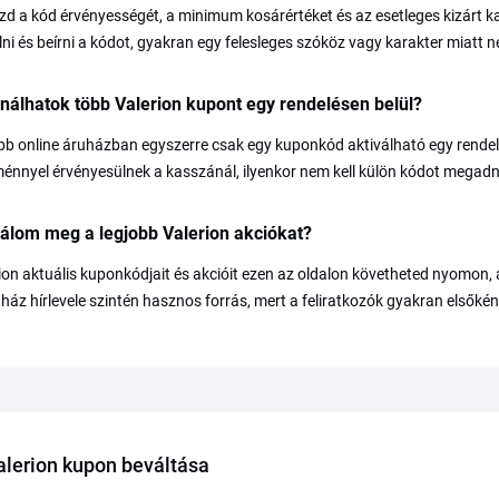
izd a kód érvényességét, a minimum kosárértéket és az esetleges kizárt kat
ni és beírni a kódot, gyakran egy felesleges szóköz vagy karakter miatt n
álhatok több Valerion kupont egy rendelésen belül?
bb online áruházban egyszerre csak egy kuponkód aktiválható egy rend
nnyel érvényesülnek a kasszánál, ilyenkor nem kell külön kódot megad
lálom meg a legjobb Valerion akciókat?
ion aktuális kuponkódjait és akcióit ezen az oldalon követheted nyomon, a
áz hírlevele szintén hasznos forrás, mert a feliratkozók gyakran elsőké
alerion kupon beváltása