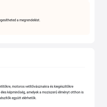
egesítheted a megrendelést.
ítőkre, motoros vetítővásznakra és kiegészítőkre
az éles képminőség, amelyek a moziszerű élményt otthon is
észítők együtt elérhetők.