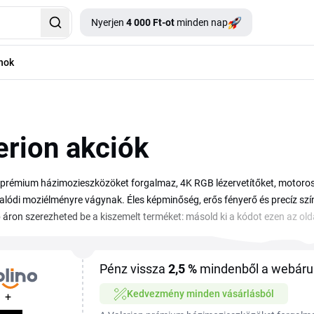
Nyerjen
4 000 Ft-ot
minden nap
nok
erion akciók
 prémium házimozieszközöket forgalmaz, 4K RGB lézervetítőket, motoros v
valódi moziélményre vágynak. Éles képminőség, erős fényerő és precíz szí
áron szerezheted be a kiszemelt terméket: másold ki a kódot ezen az olda
ése előtt. Az aktuális Valerion kupon és Valerion kedvezmény segítségév
alt, mert a kódok érvényessége gyorsan változik, és a legjobb Valerion a
pig elérhető, ne hagyd ki, és a vásárlás előtt mindig ellenőrizd a feltételek
Pénz vissza
2,5 %
mindenből a webáruh
Kedvezmény minden vásárlásból
+