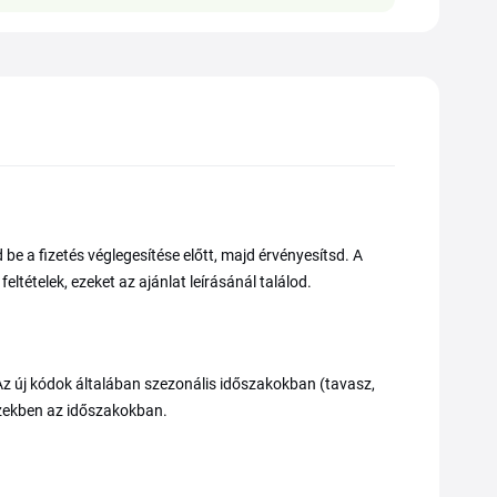
e a fizetés véglegesítése előtt, majd érvényesítsd. A
tételek, ezeket az ajánlat leírásánál találod.
Az új kódok általában szezonális időszakokban (tavasz,
ezekben az időszakokban.