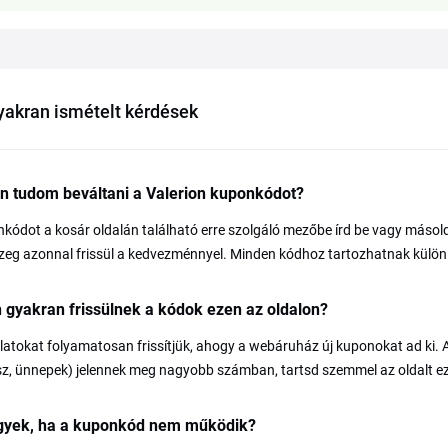
yakran ismételt kérdések
n tudom beváltani a Valerion kuponkódot?
kódot a kosár oldalán található erre szolgáló mezőbe írd be vagy másold b
eg azonnal frissül a kedvezménnyel. Minden kódhoz tartozhatnak külön fel
 gyakran frissülnek a kódok ezen az oldalon?
latokat folyamatosan frissítjük, ahogy a webáruház új kuponokat ad ki. 
sz, ünnepek) jelennek meg nagyobb számban, tartsd szemmel az oldalt 
egyek, ha a kuponkód nem működik?