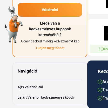
Vásárolni
Elege van a
kedvezményes kuponok
kereséséből?
A cashbackkel mindig kedvezményt kap
Tudjon meg többet
Ke
Navigáció
Kezd
A(z
A(z) Valerion-ról
Tov
Lejárt Valerion kedvezményes kódok
Egy