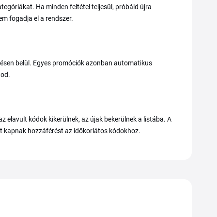
egóriákat. Ha minden feltétel teljesül, próbáld újra
em fogadja el a rendszer.
elésen belül. Egyes promóciók azonban automatikus
nod.
z elavult kódok kikerülnek, az újak bekerülnek a listába. A
nt kapnak hozzáférést az időkorlátos kódokhoz.