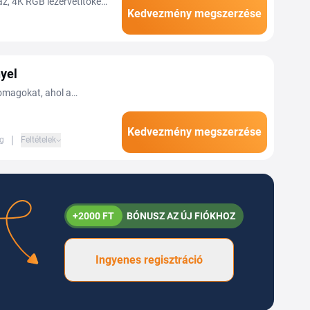
, 4K RGB lézervetítőket,
Kedvezmény megszerzése
tőket azoknak, akik...
yel
somagokat, ahol a
szemüveget együtt,
edvezménnyel. Több
Kedvezmény megszerzése
|
ig
Feltételek
+2000 FT
BÓNUSZ AZ ÚJ FIÓKHOZ
Ingyenes regisztráció