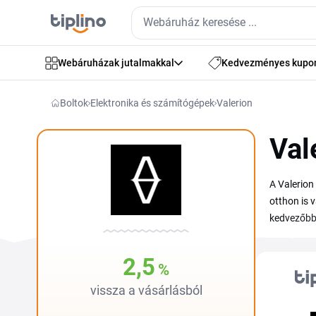
Webáruházak jutalmakkal
Kedvezményes kupo
Boltok
Elektronika és számítógépek
Valerion
Val
A Valerion
otthon is 
kedvezőbb 
véglegesít
ezt az old
2,5
%
csak pár na
vissza a vásárlásból