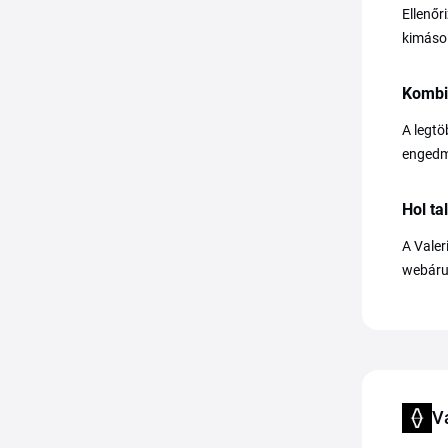
Ellenőr
kimásol
Kombin
A legtö
engedmé
Hol ta
A Valer
webáruh
V