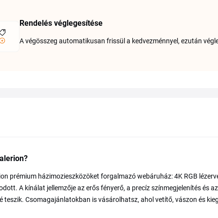
Rendelés véglegesítése
A végösszeg automatikusan frissül a kedvezménnyel, ezután végl
alerion?
ion prémium házimozieszközöket forgalmazó webáruház: 4K RGB lézervet
dott. A kínálat jellemzője az erős fényerő, a precíz színmegjelenítés és 
é teszik. Csomagajánlatokban is vásárolhatsz, ahol vetítő, vászon és kieg