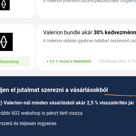
A Valerion prémium házimozieszközöket forgalmaz
motoros vetítővásznakat és hozzájuk illő kiegészí
Valerion bundle akár
30%
kedvezménn
A Valerion oldalán gyakran találhat összevont c
projektort, a vásznat és a tartókonzolt vagy 3D 
kedvezményes „bundle” áron kínálják akár 30% k
dvezmény
+ 2,5 % vissza a vásárlásból
Érvényes 2026. 8. 9-
információ a webáruházban.
jen el jutalmat szerezni a vásárlásokból
) Valerion-nál minden vásárlásból akár 2,5 % visszatérítés jár
ábbi 602 webshop is pénzt térít vissza
szerű és teljesen ingyenes