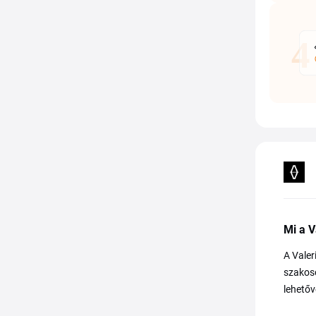
Mi a V
A Valer
szakoso
lehetőv