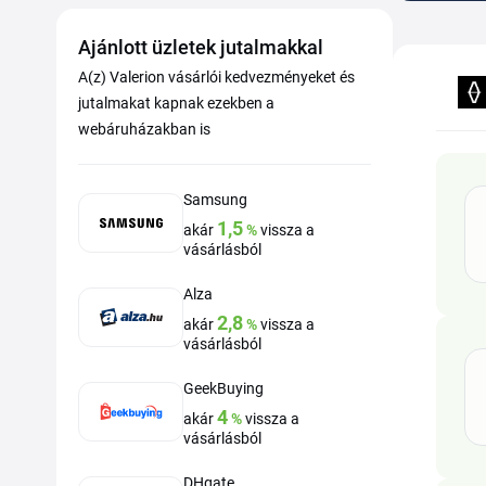
Ajánlott üzletek jutalmakkal
A(z) Valerion vásárlói kedvezményeket és
jutalmakat kapnak ezekben a
webáruházakban is
Samsung
1,5
akár
%
vissza a
vásárlásból
Alza
2,8
akár
%
vissza a
vásárlásból
GeekBuying
4
akár
%
vissza a
vásárlásból
DHgate