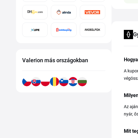
G
Hogya
Valerion más országokban
A kupon
végössz
Milyen
Az aján
nyár, ő
Mit t