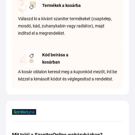
Termékek a kosárba
Válaszd ki a kívánt szaniter termékeket (csaptelep,
mosdó, kád, zuhanykabin vagy radiátor), majd
indítsd el a megrendelést.
Kód beírása a
kosárban
A kosár oldalon keresd meg a kuponkód mezőt, írd be
kézzel a kimásolt kódot és véglegesítsd a rendelést.
Mit talál a SzaniterOnline webáruházban?