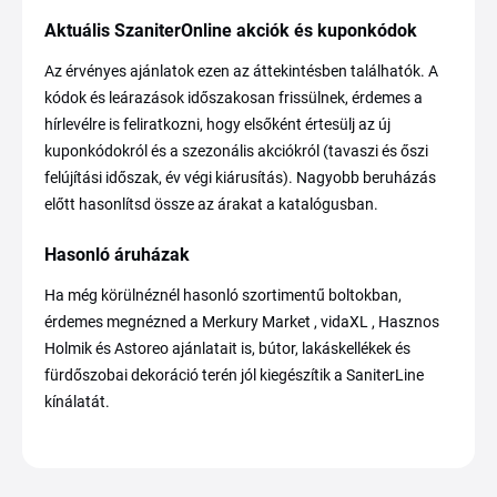
Aktuális SzaniterOnline akciók és kuponkódok
Az érvényes ajánlatok ezen az áttekintésben találhatók. A
kódok és leárazások időszakosan frissülnek, érdemes a
hírlevélre is feliratkozni, hogy elsőként értesülj az új
kuponkódokról és a szezonális akciókról (tavaszi és őszi
felújítási időszak, év végi kiárusítás). Nagyobb beruházás
előtt hasonlítsd össze az árakat a katalógusban.
Hasonló áruházak
Ha még körülnéznél hasonló szortimentű boltokban,
érdemes megnézned a Merkury Market , vidaXL , Hasznos
Holmik és Astoreo ajánlatait is, bútor, lakáskellékek és
fürdőszobai dekoráció terén jól kiegészítik a SaniterLine
kínálatát.