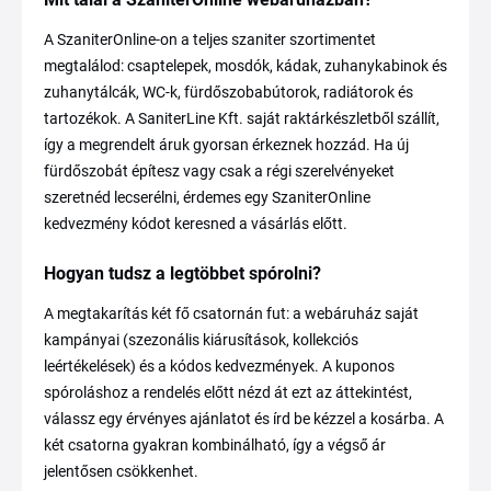
A SzaniterOnline-on a teljes szaniter szortimentet
megtalálod: csaptelepek, mosdók, kádak, zuhanykabinok és
zuhanytálcák, WC-k, fürdőszobabútorok, radiátorok és
tartozékok. A SaniterLine Kft. saját raktárkészletből szállít,
így a megrendelt áruk gyorsan érkeznek hozzád. Ha új
fürdőszobát építesz vagy csak a régi szerelvényeket
szeretnéd lecserélni, érdemes egy SzaniterOnline
kedvezmény kódot keresned a vásárlás előtt.
Hogyan tudsz a legtöbbet spórolni?
A megtakarítás két fő csatornán fut: a webáruház saját
kampányai (szezonális kiárusítások, kollekciós
leértékelések) és a kódos kedvezmények. A kuponos
spóroláshoz a rendelés előtt nézd át ezt az áttekintést,
válassz egy érvényes ajánlatot és írd be kézzel a kosárba. A
két csatorna gyakran kombinálható, így a végső ár
jelentősen csökkenhet.