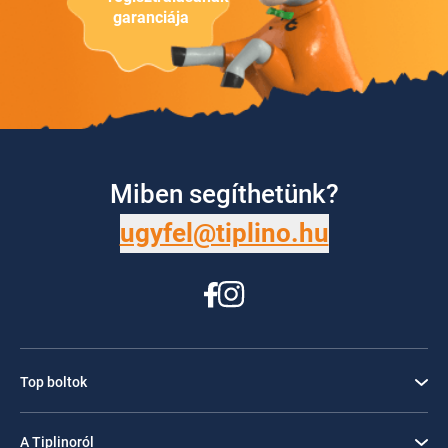
garanciája
Miben segíthetünk?
ugyfel@tiplino.hu
Top boltok
A Tiplinoról