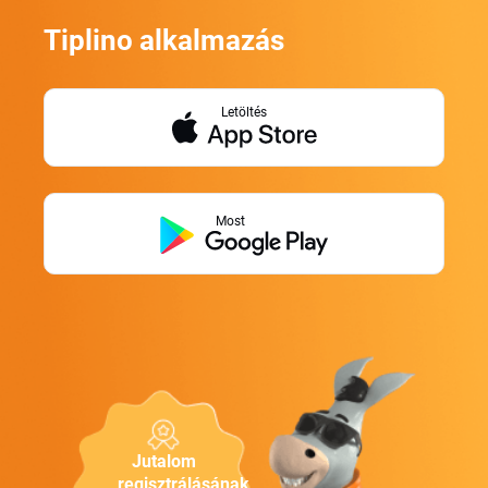
Tiplino alkalmazás
Letöltés
Most
Jutalom
regisztrálásának