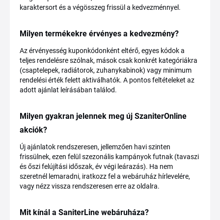
karaktersort és a végösszeg frissül a kedvezménnyel.
Milyen termékekre érvényes a kedvezmény?
Az érvényesség kuponkódonként eltérő, egyes kódok a
teljes rendelésre szólnak, mások csak konkrét kategóriákra
(csaptelepek, radiátorok, zuhanykabinok) vagy minimum
rendelési érték felett aktiválhatók. A pontos feltételeket az
adott ajánlat leírásában találod.
Milyen gyakran jelennek meg új SzaniterOnline
akciók?
Új ajánlatok rendszeresen, jellemzően havi szinten
frissülnek, ezen felül szezonális kampányok futnak (tavaszi
és őszi felújítási időszak, év végi leárazás). Ha nem
szeretnél lemaradni, iratkozz fel a webáruház hírlevelére,
vagy nézz vissza rendszeresen erre az oldalra.
Mit kínál a SaniterLine webáruháza?