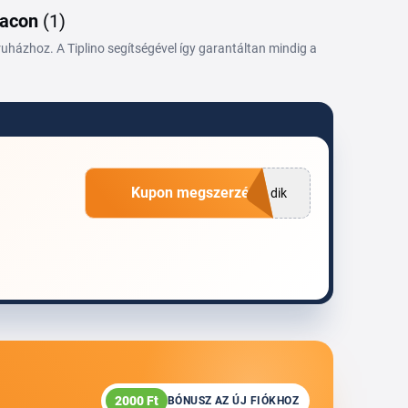
iacon
(1)
házhoz. A Tiplino segítségével így garantáltan mindig a
Kupon megszerzése
dik
2000 Ft
BÓNUSZ AZ ÚJ FIÓKHOZ