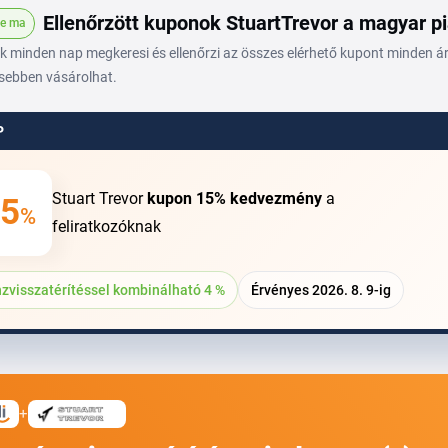
Ellenőrzött kuponok StuartTrevor a magyar p
ve ma
 minden nap megkeresi és ellenőrzi az összes elérhető kupont minden áru
sebben vásárolhat.
P
Stuart Trevor
kupon
15%
kedvezmény
a
5
%
feliratkozóknak
zvisszatérítéssel kombinálható 4 %
Érvényes 2026. 8. 9-ig
+