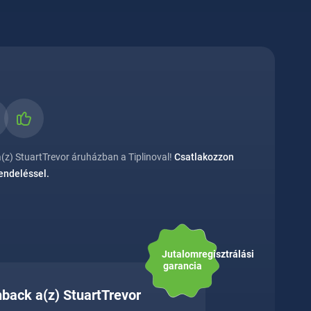
z) StuartTrevor áruházban a Tiplinoval!
Csatlakozzon
rendeléssel.
Jutalomregisztrálási
garancia
hback a(z) StuartTrevor