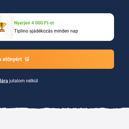
Nyerjen 4 000 Ft-ot
Tiplino ajádékozás minden nap
 előnyért
🛒
lára
jutalom nélkül