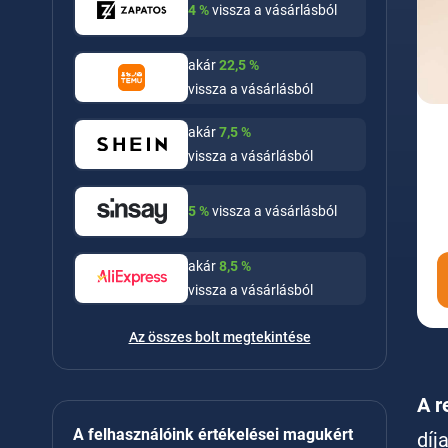
4
%
vissza a vásárlásból
akár
22,5
%
vissza a vásárlásból
akár
7,5
%
vissza a vásárlásból
5
%
vissza a vásárlásból
akár
8,5
%
vissza a vásárlásból
Az összes bolt megtekintése
A r
A felhasználóink értékelései magukért
díj