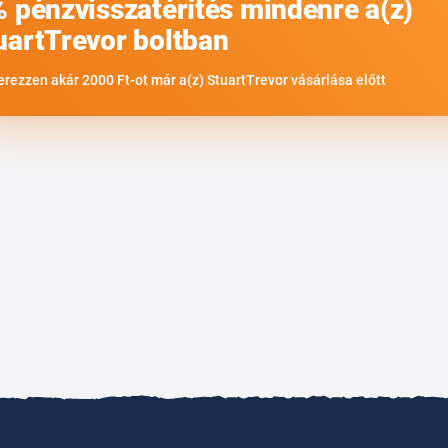
% pénzvisszatérítés mindenre a(z)
uartTrevor boltban
erezzen akár 2000 Ft-ot már a(z) StuartTrevor vásárlása előtt