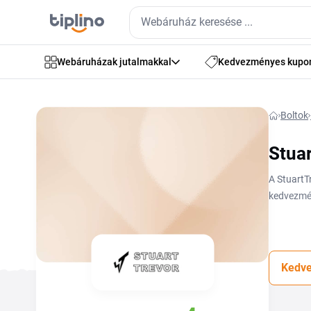
Webáruházak jutalmakkal
Kedvezményes kupo
Boltok
Stua
A StuartT
kedvezmén
webáruház
kosárban 
Kedve