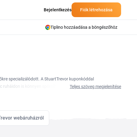
Bejelentkezés
Fiók létrehozása
Tiplino hozzáadása a böngészőhöz
ítőkre specializálódott. A StuartTrevor kuponkóddal
c ruháidon is könnyen spórolhatsz. A StuartTrevor
Teljes szöveg megjelenítése
kre. Egy érvényes StuartTrevor kupon beírásával a
ldalon találod meg, mielőtt elindítod a vásárlást.
Trevor webáruházról