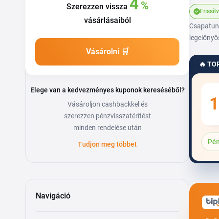
4
%
Szerezzen vissza
Frissít
vásárlásaiból
Csapatunk
legelőnyö
Vásárolni 🛒
🔥 TO
Elege van a kedvezményes kuponok kereséséből?
1
Vásároljon cashbackkel és
szerezzen pénzvisszatérítést
minden rendelése után
Pén
Tudjon meg többet
Navigáció