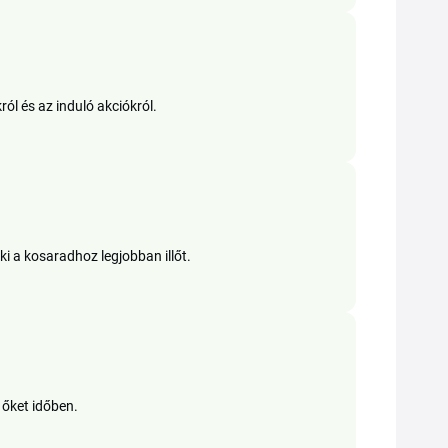
ól és az induló akciókról.
ki a kosaradhoz legjobban illőt.
 őket időben.