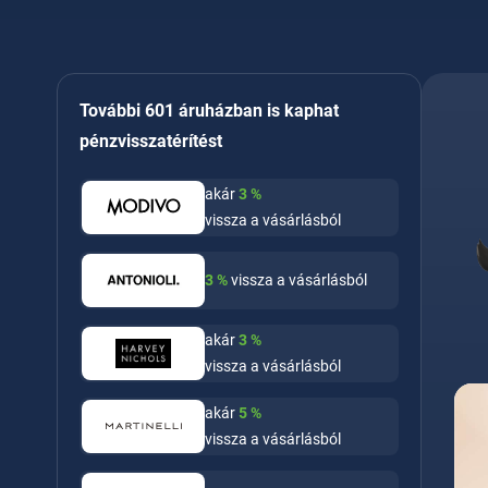
További 601 áruházban is kaphat
pénzvisszatérítést
akár
3
%
vissza a vásárlásból
3
%
vissza a vásárlásból
akár
3
%
vissza a vásárlásból
akár
5
%
vissza a vásárlásból