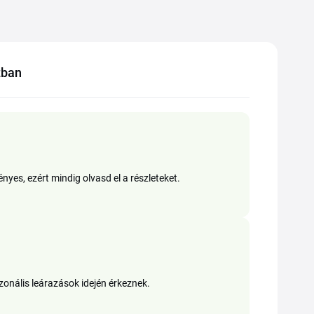
zban
yes, ezért mindig olvasd el a részleteket.
onális leárazások idején érkeznek.