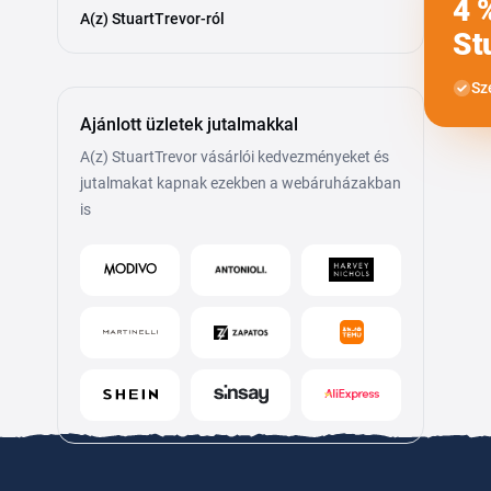
4 
A(z) StuartTrevor-ról
St
Sz
Ajánlott üzletek jutalmakkal
A(z) StuartTrevor vásárlói kedvezményeket és
jutalmakat kapnak ezekben a webáruházakban
is