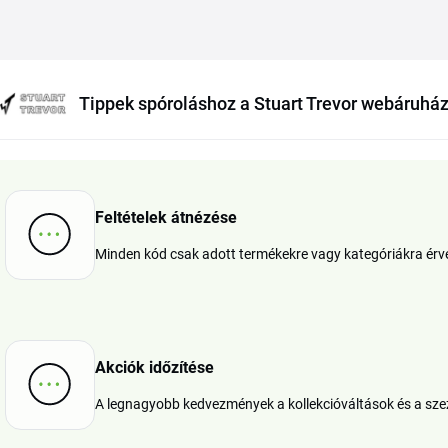
Tippek spóroláshoz a Stuart Trevor webáruhá
Feltételek átnézése
Minden kód csak adott termékekre vagy kategóriákra érvén
Akciók időzítése
A legnagyobb kedvezmények a kollekcióváltások és a szez