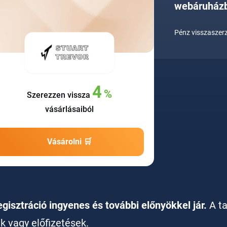
webáruház
Pénz visszaszerz
4
%
Szerezzen vissza
vásárlásaiból
Vásárolni 🛒
egisztráció ingyenes és további előnyökkel jár.
A t
ak vagy előfizetések.