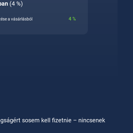
ban
(4 %)
4
%
ése a vásárlásból
agságért sosem kell fizetnie – nincsenek