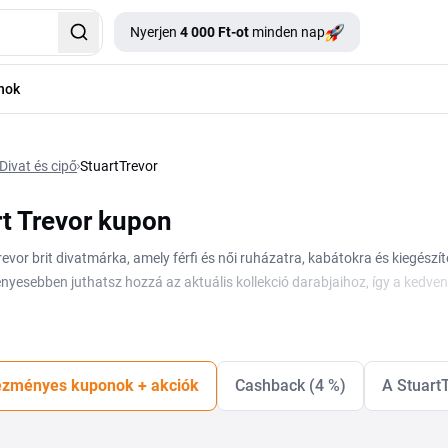
Nyerjen
4 000 Ft-ot
minden nap
nok
Divat és cipő
StuartTrevor
rt Trevor kupon
revor brit divatmárka, amely férfi és női ruházatra, kabátokra és kiegész
yesebben juthatsz hozzá az aktuális kollekció darabjaihoz, így a kedven
ban érdemes figyelni az időszakos akciókra és a szezonális leértékelése
azonnal csökkentheted a végösszeget, az aktuális kódokat pedig ezen az o
zményes kuponok + akciók
Cashback (4 %)
A Stuart