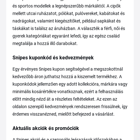
és sportos modellek a legnépszerűbb márkáktól. A cipők
mellett utcai ruházatot, pólókat, pulóvereket, kabátokat és
nadrágokat, valamint kiegészítőket, például sapkákat és
táskákat is találsz az áruházban. A választék a férfi, női és
gyerek kategóriákat egyaránt lefedi, így az egész család
megtalálja a hozzá illő darabokat.
Snipes kuponkód és kedvezmények
Egy érvényes Snipes kupon segítségével a megszokottnál
kedvezőbb áron juthatsz hozzá a kiszemelt termékhez. A
kuponkódok jellemzően egy adott kollekcióra, márkára vagy
minimális kosárértékre vonatkoznak, ezért a felhasználás
előtt mindig nézd át a részletes feltételeket. Az ezen az
oldalon szereplő kedvezmények rendszeresen frissülnek, így
érdemes visszanézned, mielőtt befejezed a vásárlást.
Aktuális akciók és promóciók
A Snipes akció és a szezonális leárazások időszakában a