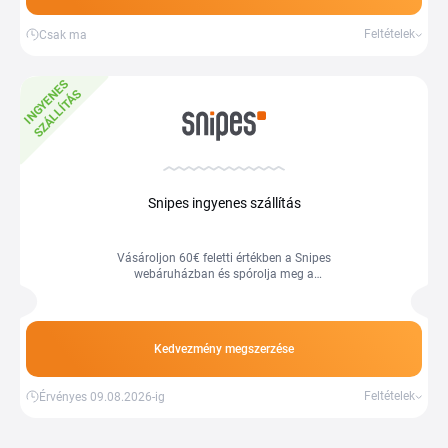
Feltételek
Csak ma
I
N
G
Y
E
E
S
S
Z
Á
L
L
Í
T
Á
N
S
Snipes ingyenes szállítás
Vásároljon 60€ feletti értékben a Snipes
webáruházban és spórolja meg a
szállítási költséget. A feltételek
váltzohatnak, több információ a
webáruházban.
Kedvezmény megszerzése
Feltételek
Érvényes 09.08.2026-ig