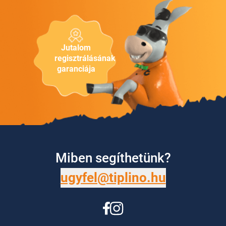
Jutalom
regisztrálásának
garanciája
Miben segíthetünk?
ugyfel@tiplino.hu