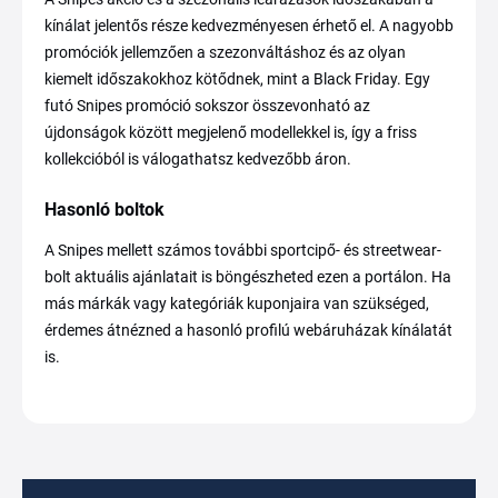
kínálat jelentős része kedvezményesen érhető el. A nagyobb
promóciók jellemzően a szezonváltáshoz és az olyan
kiemelt időszakokhoz kötődnek, mint a Black Friday. Egy
futó Snipes promóció sokszor összevonható az
újdonságok között megjelenő modellekkel is, így a friss
kollekcióból is válogathatsz kedvezőbb áron.
Hasonló boltok
A Snipes mellett számos további sportcipő- és streetwear-
bolt aktuális ajánlatait is böngészheted ezen a portálon. Ha
más márkák vagy kategóriák kuponjaira van szükséged,
érdemes átnézned a hasonló profilú webáruházak kínálatát
is.