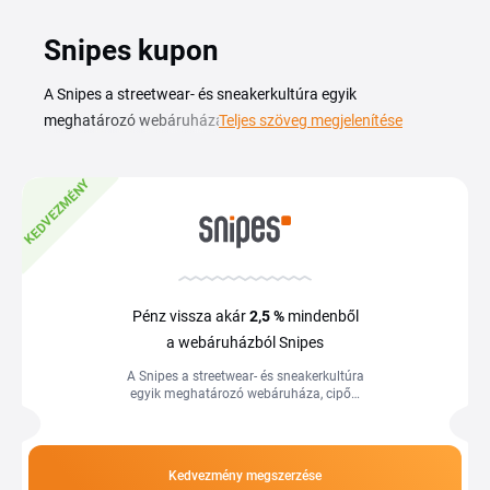
Snipes kupon
A Snipes a streetwear- és sneakerkultúra egyik
meghatározó webáruháza, cipők, utcai ruházat és
Teljes szöveg megjelenítése
kiegészítők olyan márkáktól, mint a Nike, az adidas vagy a
Jordan. Egy aktuális Snipes kuponkóddal
KEDVEZMÉNY
kedvezményesebben szerezheted be a kedvenc
sportcipődet vagy a teljes szettedet. Ezen az oldalon
összegyűjtjük az aktuális Snipes kuponokat és akciókat, így
gyorsan megtalálod a hozzád illő kedvezményt. A kódot a
vásárlás véglegesítése előtt kell a kosár megfelelő mezejébe
Pénz vissza akár
2,5 %
mindenből
beírnod, érdemes mindig ellenőrizned a feltételeket, mert
a webáruházból Snipes
egy-egy kupon csak adott márkákra vagy kategóriákra
A Snipes a streetwear- és sneakerkultúra
érvényes.
egyik meghatározó webáruháza, cipők,
utcai ruházat és kiegészítők olyan
márkáktól, mint a Nike, az adidas...
Kedvezmény megszerzése