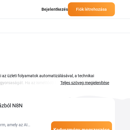
Bejelentkezés
Fiók létrehozása
 az üzleti folyamatok automatizálásával, a technikai
gyorsaságát. Ha az ismétlődő feladatokat, az
Teljes szöveg megjelenítése
tomatizálni, az n8n kuponkód segítségével
szegyűjtöttük az aktuális n8n kupon és akció lehetőségeket,
 kézzel kell beírni a megfelelő mezőbe, így néhány
ázból N8N
rm, amely az AI
Kedvezmény megszerzése