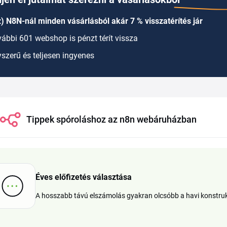
) N8N-nál minden vásárlásból akár 7 % visszatérítés jár
ábbi 601 webshop is pénzt térít vissza
szerű és teljesen ingyenes
Tippek spóroláshoz az n8n webáruházban
Éves előfizetés választása
A hosszabb távú elszámolás gyakran olcsóbb a havi konstruk