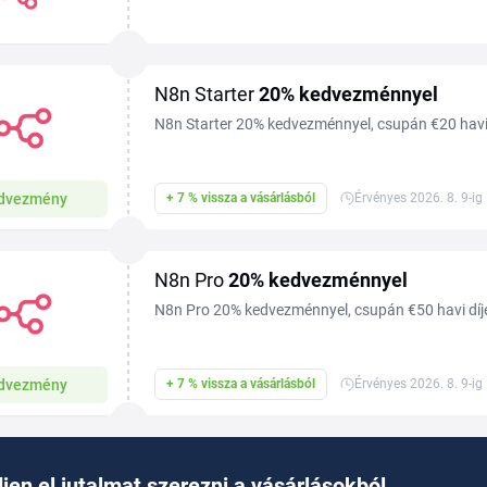
képességeit ötvözi az üzleti folyamatok automatiz
csapatok így...
N8n Starter
20%
kedvezménnyel
N8n Starter 20% kedvezménnyel, csupán €20 havi 
dvezmény
+ 7 % vissza a vásárlásból
Érvényes 2026. 8. 9-ig
N8n Pro
20%
kedvezménnyel
N8n Pro 20% kedvezménnyel, csupán €50 havi díjé
dvezmény
+ 7 % vissza a vásárlásból
Érvényes 2026. 8. 9-ig
jen el jutalmat szerezni a vásárlásokból