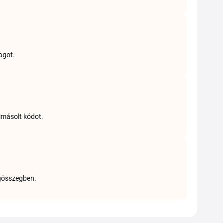
agot.
imásolt kódot.
égösszegben.