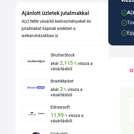
A(z
Ajánlott üzletek jutalmakkal
A(z) N8N vásárlói kedvezményeket és
Tov
jutalmakat kapnak ezekben a
Egy
webáruházakban is
ShutterStock
2,115
akár
%
vissza a
vásárlásból
BrainMarket
2
akár
%
vissza a
vásárlásból
Edrawsoft
11,99
%
vissza a
vásárlásból