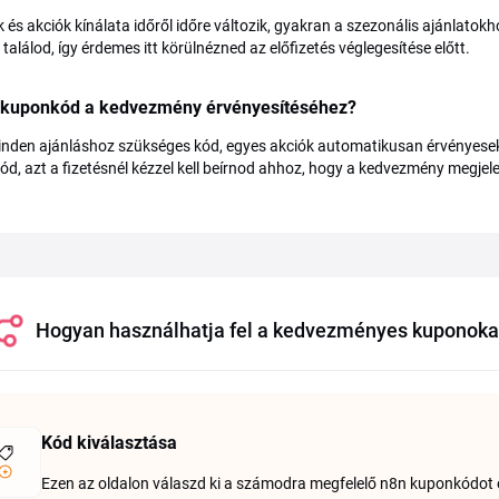
 és akciók kínálata időről időre változik, gyakran a szezonális ajánlatok
 találod, így érdemes itt körülnézned az előfizetés véglegesítése előtt.
e kuponkód a kedvezmény érvényesítéséhez?
nden ajánláshoz szükséges kód, egyes akciók automatikusan érvényesek
d, azt a fizetésnél kézzel kell beírnod ahhoz, hogy a kedvezmény megje
Hogyan használhatja fel a kedvezményes kuponok
Kód kiválasztása
Ezen az oldalon válaszd ki a számodra megfelelő n8n kuponkódot é