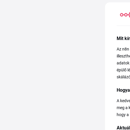
Mit kí
Az n8n 
illeszt
adatok 
épülő l
skáláz
Hogya
A kedve
meg a k
hogy a 
Aktuá