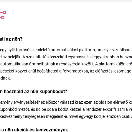
nál az n8n?
egy nyílt forrású szemléletű automatizálási platform, amellyel vizuálisan
hetsz beléjük. A szolgáltatás összeköti egymással a leggyakrabban haszn
automatikusan áramolhatnak a rendszereid között. A platform külön erőss
épéseket közvetlenül beépítheted a folyamatokba, az előfizetési csomago
ódnak.
n használd az n8n kuponkódot?
zmény érvényesítéséhez először válaszd ki az ezen az oldalon elérhető kó
uponkód mezőt, és írd be oda a kódot kézzel, a rendszer ekkor frissíti a v
kedvezmény ténylegesen megjelent-e, mivel egy-egy kód jellemzően csak
lis n8n akciók és kedvezmények