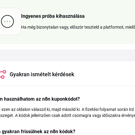
Ingyenes próba kihasználása
Ha még bizonytalan vagy, először teszteld a platformot, miel
Gyakran ismételt kérdések
n használhatom az n8n kuponkódot?
 ezen az oldalon válaszd ki, majd másold ki. A fizetési folyamat során írd
szeget. A kódok jellemzően csak adott csomagra vagy időszakra érvényesek,
 gyakran frissülnek az n8n kódok?