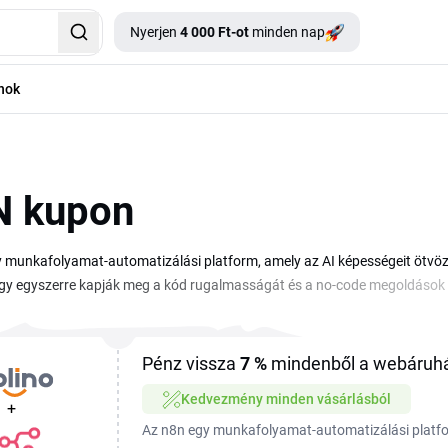
Nyerjen
4 000 Ft-ot
minden nap
nok
N kupon
 munkafolyamat-automatizálási platform, amely az AI képességeit ötvözi
gy egyszerre kapják meg a kód rugalmasságát és a no-code megoldások 
okat vagy a különböző alkalmazások közötti integrációkat szeretnéd au
esebben férhetsz hozzá az előfizetési csomagokhoz. Ezen az oldalon ös
isztrációnál vagy a csomagváltásnál spórolni tudj. A kódokat a fizetésnél
Pénz vissza
7 %
mindenből a webáruh
al alacsonyabb áron indíthatod el az automatizálási projektjeidet.
Kedvezmény minden vásárlásból
+
Az n8n egy munkafolyamat-automatizálási platfo