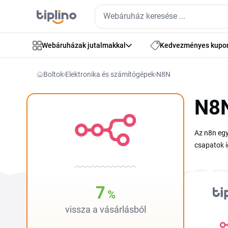
Webáruházak jutalmakkal
Kedvezményes kupo
Boltok
Elektronika és számítógépek
N8N
N8
Az n8n egy
csapatok í
adatfolyam
kedvezmény
hogy a reg
7
%
kattintáss
vissza a vásárlásból