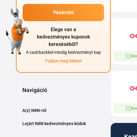
Vásárolni
Elege van a
kedvezményes kuponok
kereséséből?
A cashbackkel mindig kedvezményt kap
Ke
Tudjon meg többet
Navigáció
Ke
A(z) N8N-ról
Lejárt N8N kedvezményes kódok
Kezd