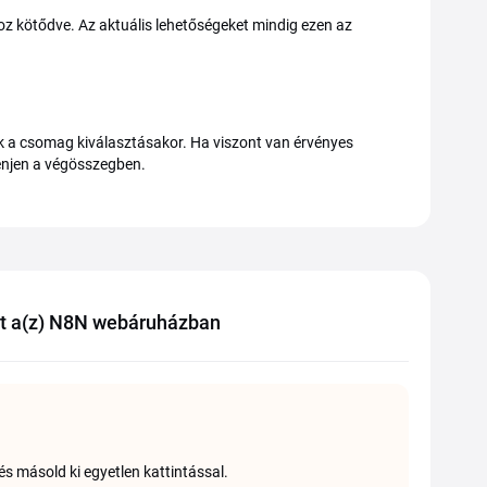
hoz kötődve. Az aktuális lehetőségeket mindig ezen az
 a csomag kiválasztásakor. Ha viszont van érvényes
lenjen a végösszegben.
at a(z) N8N webáruházban
s másold ki egyetlen kattintással.