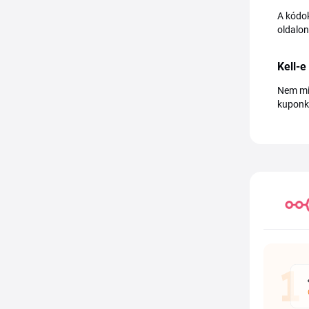
A kódok
oldalon
Kell-
Nem mi
kuponkó