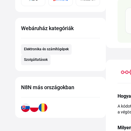
Webáruház kategóriák
Elektronika és számítógépek
Szolgáltatások
N8N más országokban
Hogya
A kódot
a végös
Milyen