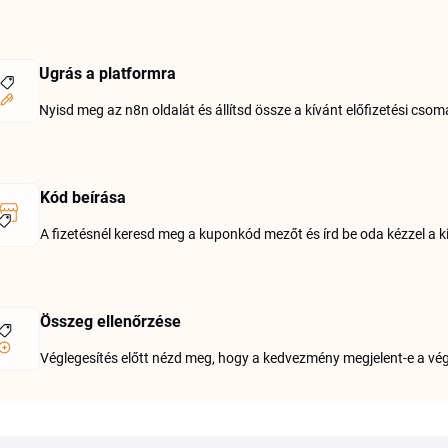
Ugrás a platformra
Nyisd meg az n8n oldalát és állítsd össze a kívánt előfizetési csom
Kód beírása
A fizetésnél keresd meg a kuponkód mezőt és írd be oda kézzel a k
Összeg ellenőrzése
Véglegesítés előtt nézd meg, hogy a kedvezmény megjelent-e a v