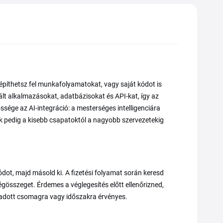
 építhetsz fel munkafolyamatokat, vagy saját kódot is
ált alkalmazásokat, adatbázisokat és API-kat, így az
ége az AI-integráció: a mesterséges intelligenciára
k pedig a kisebb csapatoktól a nagyobb szervezetekig
dot, majd másold ki. A fizetési folyamat során keresd
égösszeget. Érdemes a véglegesítés előtt ellenőrizned,
 adott csomagra vagy időszakra érvényes.