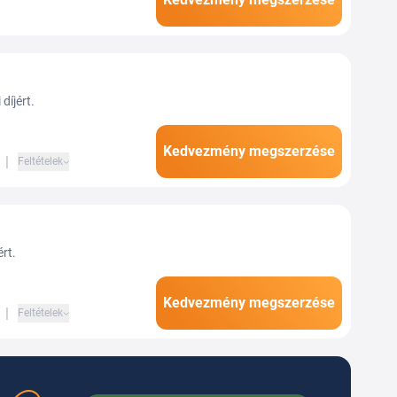
álásával, a technikai
díjért.
Kedvezmény megszerzése
|
Feltételek
rt.
Kedvezmény megszerzése
|
Feltételek