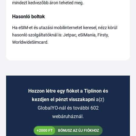
mindezt kedvezőbb áron teheted meg.
Hasonló boltok
Ha eSIM-et és utazási mobilinternetet keresel, nézz körül
hasonló szolgáltatóknál is: Jetpac, eSIMania, Firsty,
WorldwideSimcard.
Hozzon létre egy fiókot a Tiplinon és
kezdjen el pénzt visszakapni
a(z)
GlobalYO-nál és további 602
webáruháznál.
+2000 FT
BÓNUSZ AZ ÚJ FIÓKHOZ