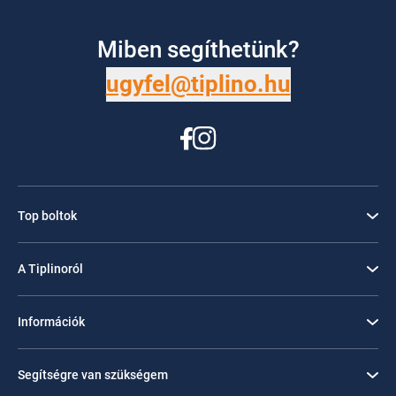
Miben segíthetünk?
ugyfel@tiplino.hu
Top boltok
A Tiplinoról
Információk
Segítségre van szükségem