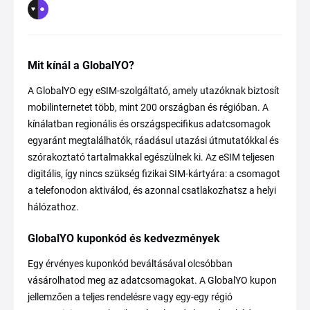
Mit kínál a GlobalYO?
A GlobalYO egy eSIM-szolgáltató, amely utazóknak biztosít
mobilinternetet több, mint 200 országban és régióban. A
kínálatban regionális és országspecifikus adatcsomagok
egyaránt megtalálhatók, ráadásul utazási útmutatókkal és
szórakoztató tartalmakkal egészülnek ki. Az eSIM teljesen
digitális, így nincs szükség fizikai SIM-kártyára: a csomagot
a telefonodon aktiválod, és azonnal csatlakozhatsz a helyi
hálózathoz.
GlobalYO kuponkód és kedvezmények
Egy érvényes kuponkód beváltásával olcsóbban
vásárolhatod meg az adatcsomagokat. A GlobalYO kupon
jellemzően a teljes rendelésre vagy egy-egy régió