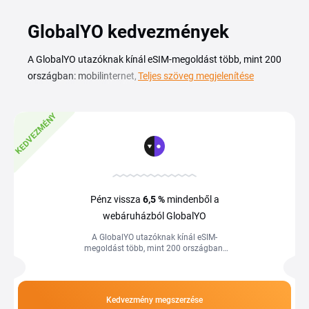
GlobalYO kedvezmények
A GlobalYO utazóknak kínál eSIM-megoldást több, mint 200
országban: mobilinternet, utazási útmutatók és szórakozás
Teljes szöveg megjelenítése
egyetlen digitális SIM-kártyán, fizikai kártya nélkül. A
GlobalYO kuponkód segítségével kedvezményesebben
KEDVEZMÉNY
juthatsz hozzá a nagy sebességű adatcsomagokhoz,
mielőtt útnak indulnál. Az eSIM aktiválása QR-kóddal
pillanatok alatt megtörténik, a csomagot pedig az úti
célodhoz igazíthatod, így nem kell drága roamingdíjakkal
számolnod. Ezen az oldalon megtalálod az aktuális
Pénz vissza
6,5 %
mindenből a
GlobalYO akciókat és kedvezményeket, amelyekkel
webáruházból GlobalYO
olcsóbban kapcsolódhatsz a világ szinte bármely pontján.
A GlobalYO utazóknak kínál eSIM-
megoldást több, mint 200 országban:
mobilinternet, utazási útmutatók és
szórakozás egyetlen digitális SIM-
kártyán,...
Kedvezmény megszerzése