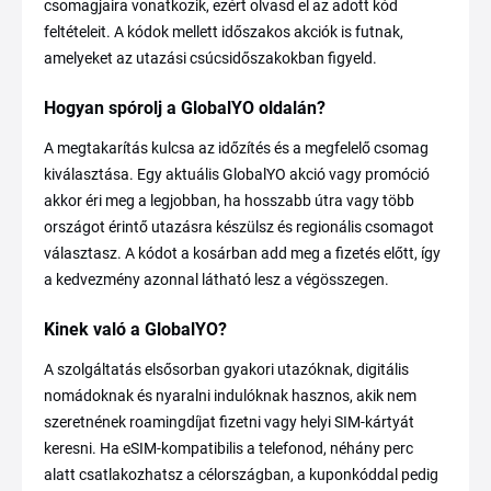
csomagjaira vonatkozik, ezért olvasd el az adott kód
feltételeit. A kódok mellett időszakos akciók is futnak,
amelyeket az utazási csúcsidőszakokban figyeld.
Hogyan spórolj a GlobalYO oldalán?
A megtakarítás kulcsa az időzítés és a megfelelő csomag
kiválasztása. Egy aktuális GlobalYO akció vagy promóció
akkor éri meg a legjobban, ha hosszabb útra vagy több
országot érintő utazásra készülsz és regionális csomagot
választasz. A kódot a kosárban add meg a fizetés előtt, így
a kedvezmény azonnal látható lesz a végösszegen.
Kinek való a GlobalYO?
A szolgáltatás elsősorban gyakori utazóknak, digitális
nomádoknak és nyaralni indulóknak hasznos, akik nem
szeretnének roamingdíjat fizetni vagy helyi SIM-kártyát
keresni. Ha eSIM-kompatibilis a telefonod, néhány perc
alatt csatlakozhatsz a célországban, a kuponkóddal pedig