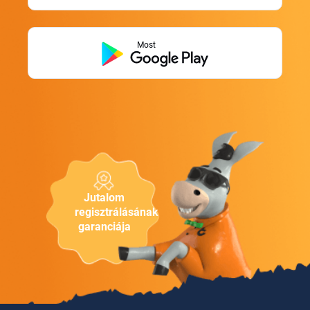
Most
Jutalom
regisztrálásának
garanciája