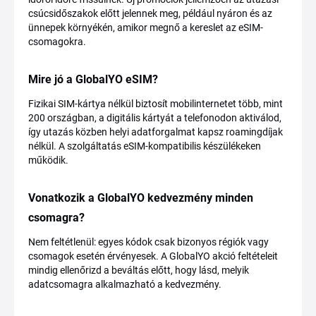
csúcsidőszakok előtt jelennek meg, például nyáron és az
ünnepek környékén, amikor megnő a kereslet az eSIM-
csomagokra.
Mire jó a GlobalYO eSIM?
Fizikai SIM-kártya nélkül biztosít mobilinternetet több, mint
200 országban, a digitális kártyát a telefonodon aktiválod,
így utazás közben helyi adatforgalmat kapsz roamingdíjak
nélkül. A szolgáltatás eSIM-kompatibilis készülékeken
működik.
Vonatkozik a GlobalYO kedvezmény minden
csomagra?
Nem feltétlenül: egyes kódok csak bizonyos régiók vagy
csomagok esetén érvényesek. A GlobalYO akció feltételeit
mindig ellenőrizd a beváltás előtt, hogy lásd, melyik
adatcsomagra alkalmazható a kedvezmény.