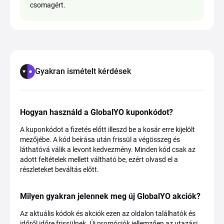
csomagért.
Gyakran ismételt kérdések
Hogyan használd a GlobalYO kuponkódot?
A kuponkódot a fizetés előtt illeszd be a kosár erre kijelölt
mezőjébe. A kód beírása után frissül a végösszeg és
láthatóvá válik a levont kedvezmény. Minden kód csak az
adott feltételek mellett váltható be, ezért olvasd el a
részleteket beváltás előtt.
Milyen gyakran jelennek meg új GlobalYO akciók?
Az aktuális kódok és akciók ezen az oldalon találhatók és
időről időre frissülnek. Új promóciók jellemzően az utazási