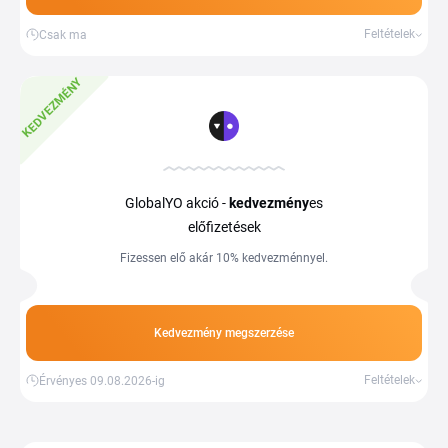
Feltételek
Csak ma
KEDVEZMÉNY
GlobalYO akció -
kedvezmény
es
előfizetések
Fizessen elő akár 10% kedvezménnyel.
Kedvezmény megszerzése
Feltételek
Érvényes 09.08.2026-ig