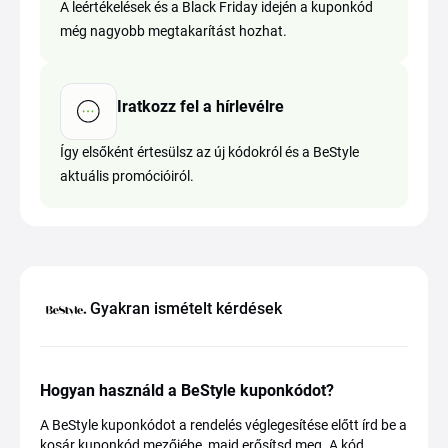
A leértékelések és a Black Friday idején a kuponkód
még nagyobb megtakarítást hozhat.
Iratkozz fel a hírlevélre
Így elsőként értesülsz az új kódokról és a BeStyle
aktuális promócióiról.
Gyakran ismételt kérdések
Hogyan használd a BeStyle kuponkódot?
A BeStyle kuponkódot a rendelés véglegesítése előtt írd be a
kosár kuponkód mezőjébe, majd erősítsd meg. A kód