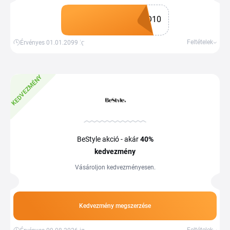
kódot adja meg a kosárban. Vásároljon
kedvező árakon még ma a Tiplinoval.
O10
Kupon megszerzése
Feltételek
Érvényes 01.01.2099-ig
KEDVEZMÉNY
BeStyle akció - akár
40%
kedvezmény
Vásároljon kedvezményesen.
Kedvezmény megszerzése