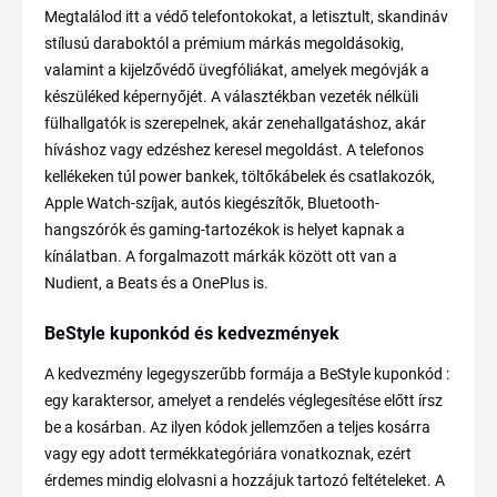
Megtalálod itt a védő telefontokokat, a letisztult, skandináv
stílusú daraboktól a prémium márkás megoldásokig,
valamint a kijelzővédő üvegfóliákat, amelyek megóvják a
készüléked képernyőjét. A választékban vezeték nélküli
fülhallgatók is szerepelnek, akár zenehallgatáshoz, akár
híváshoz vagy edzéshez keresel megoldást. A telefonos
kellékeken túl power bankek, töltőkábelek és csatlakozók,
Apple Watch-szíjak, autós kiegészítők, Bluetooth-
hangszórók és gaming-tartozékok is helyet kapnak a
kínálatban. A forgalmazott márkák között ott van a
Nudient, a Beats és a OnePlus is.
BeStyle kuponkód és kedvezmények
A kedvezmény legegyszerűbb formája a BeStyle kuponkód :
egy karaktersor, amelyet a rendelés véglegesítése előtt írsz
be a kosárban. Az ilyen kódok jellemzően a teljes kosárra
vagy egy adott termékkategóriára vonatkoznak, ezért
érdemes mindig elolvasni a hozzájuk tartozó feltételeket. A