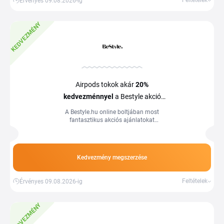
Feltételek
Érvényes 09.08.2026-ig
KEDVEZMÉNY
Airpods tokok akár
20%
kedvezménnyel
a Bestyle akció
alatt
A Bestyle.hu online boltjában most
fantasztikus akciós ajánlatokat
találhatsz a kiemelt Airpods tokokra.
Kedvezmény megszerzése
Feltételek
Érvényes 09.08.2026-ig
KEDVEZMÉNY