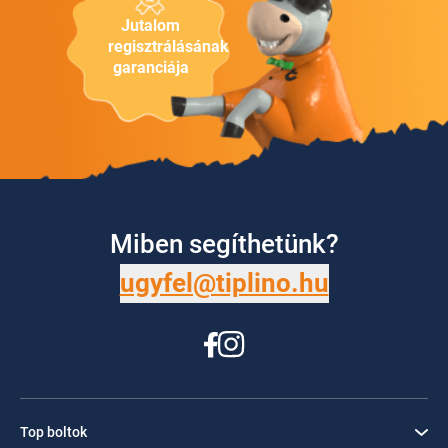
Jutalom
regisztrálásának
garanciája
Miben segíthetünk?
ugyfel@tiplino.hu
Top boltok