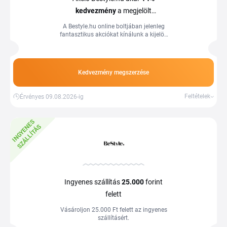
kedvezmény
a megjelölt
fülhallgatókra
A Bestyle.hu online boltjában jelenleg
fantasztikus akciókat kínálunk a kijelölt
fülhallgatókra, amelyek kedvezményes
áron elérhetők.
Kedvezmény megszerzése
Feltételek
Érvényes 09.08.2026-ig
I
N
G
Y
E
E
S
S
Z
Á
L
L
Í
T
Á
N
S
Ingyenes szállítás
25.000
forint
felett
Vásároljon 25.000 Ft felett az ingyenes
szállításért.