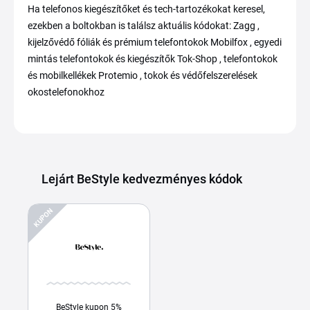
Ha telefonos kiegészítőket és tech-tartozékokat keresel,
ezekben a boltokban is találsz aktuális kódokat: Zagg ,
kijelzővédő fóliák és prémium telefontokok Mobilfox , egyedi
mintás telefontokok és kiegészítők Tok-Shop , telefontokok
és mobilkellékek Protemio , tokok és védőfelszerelések
okostelefonokhoz
Lejárt BeStyle kedvezményes kódok
KUPON
BeStyle kupon 5%