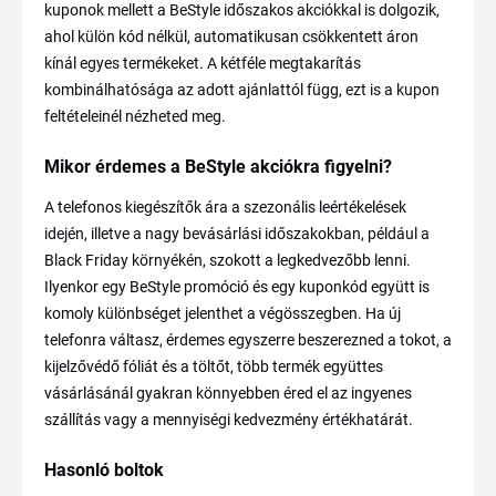
kuponok mellett a BeStyle időszakos akciókkal is dolgozik,
ahol külön kód nélkül, automatikusan csökkentett áron
kínál egyes termékeket. A kétféle megtakarítás
kombinálhatósága az adott ajánlattól függ, ezt is a kupon
feltételeinél nézheted meg.
Mikor érdemes a BeStyle akciókra figyelni?
A telefonos kiegészítők ára a szezonális leértékelések
idején, illetve a nagy bevásárlási időszakokban, például a
Black Friday környékén, szokott a legkedvezőbb lenni.
Ilyenkor egy BeStyle promóció és egy kuponkód együtt is
komoly különbséget jelenthet a végösszegben. Ha új
telefonra váltasz, érdemes egyszerre beszerezned a tokot, a
kijelzővédő fóliát és a töltőt, több termék együttes
vásárlásánál gyakran könnyebben éred el az ingyenes
szállítás vagy a mennyiségi kedvezmény értékhatárát.
Hasonló boltok