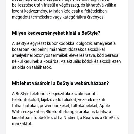
beillesztése után frissül a végösszeg, és láthatóvá válik a
levont kedvezmény. Minden kód csak a feltételeiben
megadott termékekre vagy kategóriákra érvényes.
Milyen kedvezményeket kínál a BeStyle?
A BeStyle egyrészt kuponkódokkal dolgozik, amelyeket a
kosárban kell beírni, másrészt időszakos akciókkal,
amelyeknél bizonyos termékek eleve leárazva, kód beírása
nélkül kerülnek a kosárba. Az aktuális kódok és akciók ezen
az oldalon találhatók.
Mit lehet vásárolni a BeStyle webáruházban?
A BeStyle telefonos kiegészítőkre szakosodott:
telefontokokat, kijelzővédő fóliákat, vezeték nélküli
fülhallgatókat, power bankeket, töltőkábeleket, Apple
Watch-szíjakat és Bluetooth-hangszórókat is találsz a
kínálatban, többek között a Nudient, a Beats és a OnePlus
márkáktól.