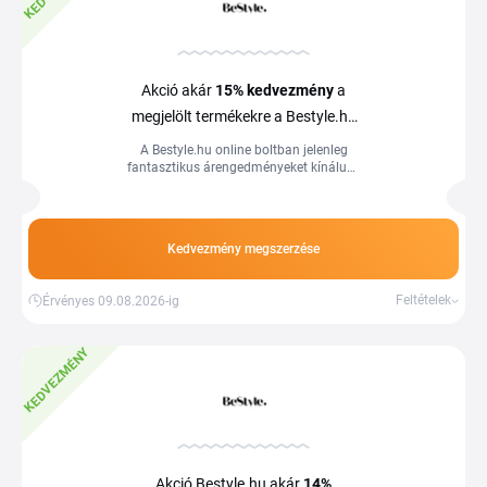
Akció akár
15%
kedvezmény
a
megjelölt termékekre a Bestyle.hu
webshopban
A Bestyle.hu online boltban jelenleg
fantasztikus árengedményeket kínálunk
a leárazott, kiemelt termékekre.
Kedvezmény megszerzése
Feltételek
Érvényes 09.08.2026-ig
KEDVEZMÉNY
Akció Bestyle.hu akár
14%