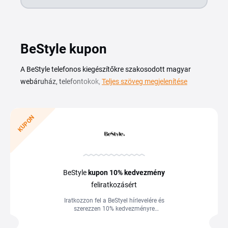
BeStyle kupon
A BeStyle telefonos kiegészítőkre szakosodott magyar
webáruház, telefontokok, vezeték nélküli fülhallgatók,
Teljes szöveg megjelenítése
power bankek, töltőkábelek és kijelzővédő üvegfóliák egy
helyen. A BeStyle kuponkóddal kedvezményesen
szerezheted be a Nudient, a Beats vagy a OnePlus márkák
KUPON
termékeit, az iPhone-tokoktól a Bluetooth-hangszórókig.
Egy aktuális BeStyle kupon segítségével a teljes kosaradból
vagy egy-egy kategóriából vonhatsz le a végösszegből. A
BeStyle kedvezmények és akciók ezen az oldalon találhatók,
BeStyle
kupon
10%
kedvezmény
így gyorsan átnézheted, melyik kód illik a vásárlásodhoz,
feliratkozásért
mielőtt a boltba lépsz.
Iratkozzon fel a BeStyel hírlevelére és
szerezzen 10% kedvezményre
feljogosító BeStyle kupont, amit 10 000
HUF feletti vásárlás esetén válthat be. A