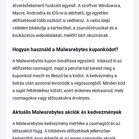
átverésfelismerő funkciót egyesít. A szoftver Windowsra,
Macre, Androidra és iOS-re is elérhető, így egyetlen
előfizetéssel több eszközt is védhetsz. A valós idejű
védelem blokkolja a kártevőket, a zsarolóvírusokat és a
kockázatos weboldalakat, mielőtt kárt okoznának.
Hogyan használd a Malwarebytes kuponkódot?
A Malwarebytes kupon beváltása egyszerű. Válaszd ki az
előfizetési csomagot, majd a pénztárnál keresd meg a
kuponkód mezőt és illeszd be a kódot. A kedvezmény a
beírás után azonnal levonódik a végösszegből. Minden kód
a saját feltételeihez kötött, ezért érdemes elolvasnod, mely
csomagokra vagy időszakokra érvényes.
Aktuális Malwarebytes akciók és kedvezmények
A Malwarebytes kedvezmény mértéke a csomagtól és az
időszaktól függ. A többéves előfizetések jellemzően
kedvezőbb áron érhetők el, az egyes szezonális akciók