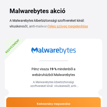
Malwarebytes akció
A Malwarebytes kiberbiztonsági szoftvereket kínál:
víruskeresőt, anti-malware védelmet, VPN-t és átveréselleni
Teljes szöveg megjelenítése
szűrőt PC-re, Macre és mobileszközökre. A Malwarebytes
kuponkóddal kedvezményesebben válthatsz előfizetést, így
KEDVEZMÉNY
olcsóbban védheted a számítógépedet és a telefonodat a
kártevőktől. Egy érvényes kupon vagy akció segítségével
alacsonyabb áron jutsz hozzá az éves vagy többéves
csomagokhoz. Az aktuális kódokat ezen az oldalon találod,
a beváltáshoz pedig csak ki kell másolnod a kódot és be kell
Pénz vissza
19 %
mindenből a
írnod a pénztárnál. Így minden új vagy meghosszabbított
webáruházból Malwarebytes
Malwarebytes-előfizetésnél spórolhatsz.
A Malwarebytes kiberbiztonsági
szoftvereket kínál: víruskeresőt, anti-
malware védelmet, VPN-t és
átveréselleni szűrőt PC-re, Macre és...
Kedvezmény megszerzése