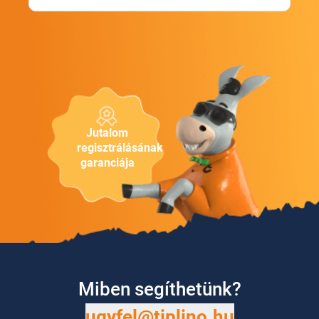
Jutalom
regisztrálásának
garanciája
Miben segíthetünk?
ugyfel@tiplino.hu