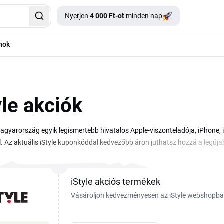
Nyerjen
4 000 Ft-ot
minden nap
nok
yle akciók
Magyarország egyik legismertebb hivatalos Apple-viszonteladója, iPhone, 
l. Az aktuális iStyle kuponkóddal kedvezőbb áron juthatsz hozzá a legúja
tsz a webáruházban. Az iStyle kupon érvényesítéséhez egyszerűen másold 
őtt. Az iStyle kedvezmény kód általában adott kategóriára vagy konkrét ter
vezmény mellett rendszeresen találsz akciókat is, például iskolakezdésko
iStyle akciós termékek
Vásároljon kedvezményesen az iStyle webshopba