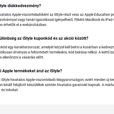
Style diákkedvezmény?
ivatalos Apple-viszonteladóként az iStyle részt vesz az Apple Educatio
zolvánnyal vagy tanári igazolással igényelhető, főként MacBook és iPad v
on érhetők el a webáruházban.
ülönbség az iStyle kuponkód és az akció között?
kód egy karaktersorozat, amelyet kézzel kell beírni a kosárban a kedve
ikusan érvényes a feltüntetett termékekre, kód beírása nélkül. A kettő b
 ellenőrizni a vásárlás előtt.
i Apple termékeket árul az iStyle?
z iStyle hivatalos Apple-viszonteladó Magyarországon, ezért minden új te
on kínált felújított készülékek szintén hivatalos garanciát kapnak. A márk
t és tokokat.