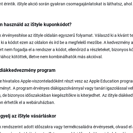
t érintik. iStyle akció során gyakran csomagajánlatokat is láthatsz, ahol
n használd az iStyle kuponkódot?
 érvényesítése az iStyle oldalán egyszerű folyamat. Válaszd ki a kívánt te
ki a kódot ezen az oldalon és írd be a megfelelő mezőbe. A kedvezmény 
rt nem fogadja el a rendszer a kódot, ellenőrizd a részleteket, bizonyos
iához kötöttek, illetve nem kombinálhatók más akcióval.
e diákkedvezmény program
le hivatalos Apple-viszonteladóként részt vesz az Apple Education prog
ényt. A program érvényes diákigazolvánnyal vagy tanári igazolással ve
, de bizonyos időszakokban kiegészítőkre is kiterjedhet. Az iStyle diákked
on érhetők el a webáruházban.
igyelj az iStyle vásárláskor
 rendszerint adott időszakra vagy termékcsaládra érvényesek, olvasd el a 