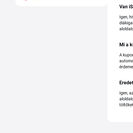
Van i
Igen, h
diákiga
aloldal
Mi a k
A kupon
automat
érdemes
Eredet
Igen, a
aloldal
töltőke