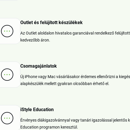
Outlet és felújított készülékek
Az Outlet aloldalon hivatalos garanciával rendelkező felújíto
kedvezőbb áron.
Csomagajánlatok
Új iPhone vagy Mac vásárlásakor érdemes ellenőrizni a kiegé
alapkészülék mellett gyakran olcsóbban érhető el.
iStyle Education
Érvényes diákigazolvánnyal vagy tanári igazolással jelentős
Education programon keresztül.