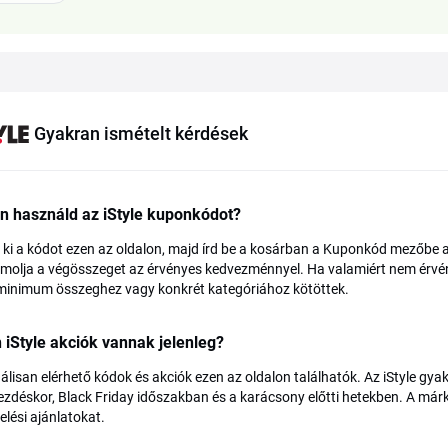
Gyakran ismételt kérdések
n használd az iStyle kuponkódot?
ki a kódot ezen az oldalon, majd írd be a kosárban a Kuponkód mezőbe a 
molja a végösszeget az érvényes kedvezménnyel. Ha valamiért nem érvényes
minimum összeghez vagy konkrét kategóriához kötöttek.
 iStyle akciók vannak jelenleg?
álisan elérhető kódok és akciók ezen az oldalon találhatók. Az iStyle gy
ezdéskor, Black Friday időszakban és a karácsony előtti hetekben. A márk
elési ajánlatokat.