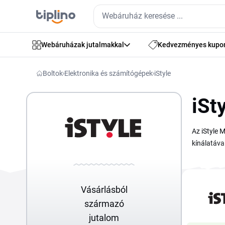
Webáruházak jutalmakkal
Kedvezményes kupo
Boltok
Elektronika és számítógépek
iStyle
iSt
Az iStyle 
kínálatáva
találkozha
leadása el
iStyle ked
Vásárlásból
származó
jutalom