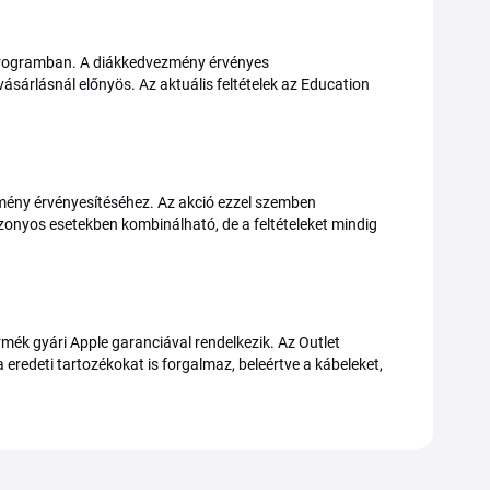
n programban. A diákkedvezmény érvényes
ásárlásnál előnyös. Az aktuális feltételek az Education
zmény érvényesítéséhez. Az akció ezzel szemben
izonyos esetekben kombinálható, de a feltételeket mindig
rmék gyári Apple garanciával rendelkezik. Az Outlet
a eredeti tartozékokat is forgalmaz, beleértve a kábeleket,