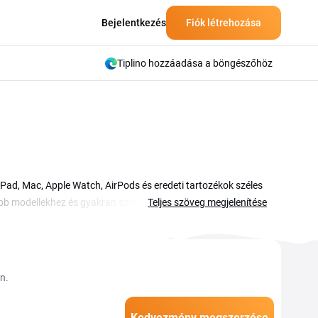
Bejelentkezés
Fiók létrehozása
Tiplino hozzáadása a böngészőhöz
iPad, Mac, Apple Watch, AirPods és eredeti tartozékok széles
bb modellekhez és gyakran szezonális akciókkal is
Teljes szöveg megjelenítése
ki a kódot és írd be a kosár megfelelő mezejébe a rendelés
mékre vonatkozik, ezért olvasd el a részletes feltételeket.
r vagy ünnepi időszakban.
n.
Kedvezmény megszerzése