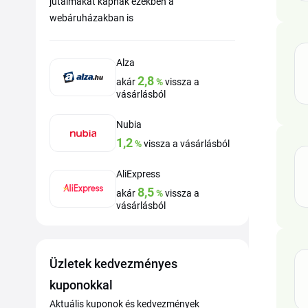
jutalmakat kapnak ezekben a
webáruházakban is
Alza
2,8
akár
%
vissza a
vásárlásból
Nubia
1,2
%
vissza a vásárlásból
AliExpress
8,5
akár
%
vissza a
vásárlásból
Üzletek kedvezményes
kuponokkal
Aktuális kuponok és kedvezmények