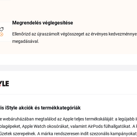
Megrendelés véglegesítése
Ellenőrizd az újraszámolt végösszeget az érvényes kedvezménnyel,
megadásával.
is iStyle akciók és termékkategóriák
le webáruházában megtalálod az Apple teljes termékskáláját: a legújab
blagépeket, Apple Watch okosórákat, valamint AirPods fülhallgatókat. A ki
yűzetek szerepelnek. A márka rendszeresen indít szezonális kampányokat,