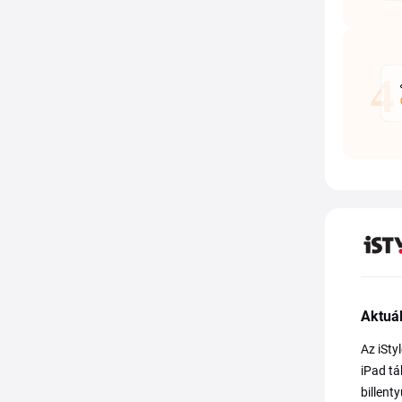
Aktuál
Az iSty
iPad tá
billent