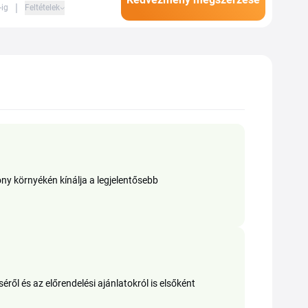
|
-ig
Feltételek
ony környékén kínálja a legjelentősebb
éről és az előrendelési ajánlatokról is elsőként