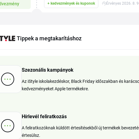
dvezmény
+ kedvezmények és kuponok
Érvényes 2026. 8. 9
Tippek a megtakarításhoz
Szezonális kampányok
Az iStyle iskolakezdéskor, Black Friday időszakban és karács
kedvezményeket Apple termékekre.
Hírlevél feliratkozás
A feliratkozóknak küldött értesítésekből új termékek bevezetés
értesülsz.