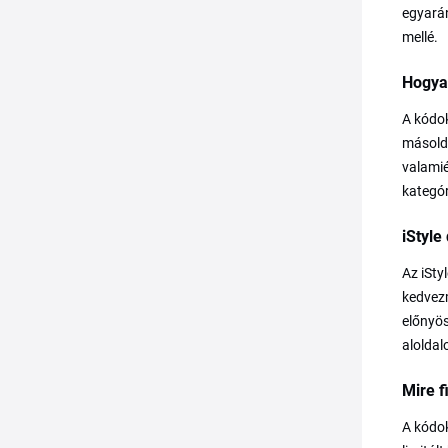
egyarán
mellé.
Hogya
A kódok
másold 
valamié
kategór
iStyl
Az iSty
kedvezm
előnyös
aloldal
Mire f
A kódok