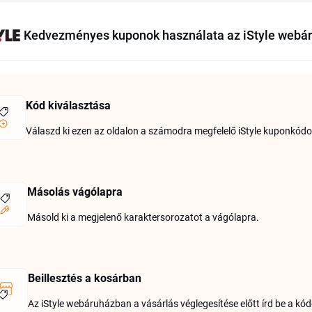
Kedvezményes kuponok használata az iStyle webá
Kód kiválasztása
Válaszd ki ezen az oldalon a számodra megfelelő iStyle kuponkódot,
Másolás vágólapra
Másold ki a megjelenő karaktersorozatot a vágólapra.
Beillesztés a kosárban
Az iStyle webáruházban a vásárlás véglegesítése előtt írd be a k