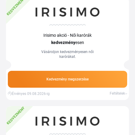
KEDVEZMÉNY
Irisimo akció - Női karórák
kedvezmény
esen
Vásároljon kedvezményesen női
karórákat.
Kedvezmény megszerzése
Feltételek
Érvényes 09.08.2026-ig
KEDVEZMÉNY