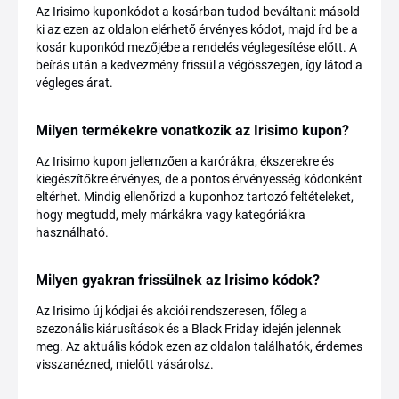
Az Irisimo kuponkódot a kosárban tudod beváltani: másold
ki az ezen az oldalon elérhető érvényes kódot, majd írd be a
kosár kuponkód mezőjébe a rendelés véglegesítése előtt. A
beírás után a kedvezmény frissül a végösszegen, így látod a
végleges árat.
Milyen termékekre vonatkozik az Irisimo kupon?
Az Irisimo kupon jellemzően a karórákra, ékszerekre és
kiegészítőkre érvényes, de a pontos érvényesség kódonként
eltérhet. Mindig ellenőrizd a kuponhoz tartozó feltételeket,
hogy megtudd, mely márkákra vagy kategóriákra
használható.
Milyen gyakran frissülnek az Irisimo kódok?
Az Irisimo új kódjai és akciói rendszeresen, főleg a
szezonális kiárusítások és a Black Friday idején jelennek
meg. Az aktuális kódok ezen az oldalon találhatók, érdemes
visszanézned, mielőtt vásárolsz.