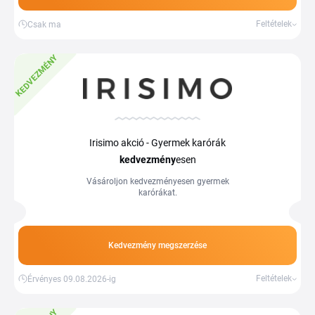
Feltételek
Csak ma
KEDVEZMÉNY
Irisimo akció - Gyermek karórák
kedvezmény
esen
Vásároljon kedvezményesen gyermek
karórákat.
Kedvezmény megszerzése
Feltételek
Érvényes 09.08.2026-ig