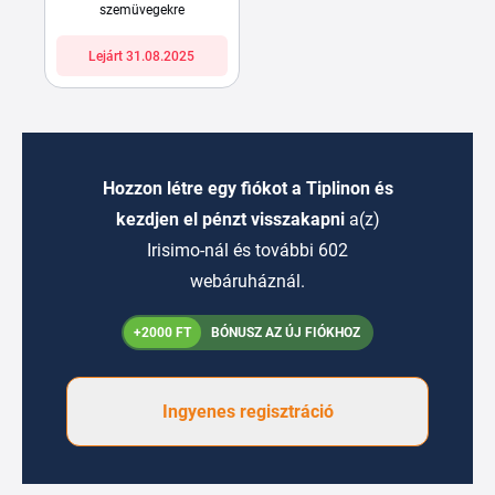
szemüvegekre
Lejárt 31.08.2025
Hozzon létre egy fiókot a Tiplinon és
kezdjen el pénzt visszakapni
a(z)
Irisimo-nál és további 602
webáruháznál.
+2000 FT
BÓNUSZ AZ ÚJ FIÓKHOZ
Ingyenes regisztráció