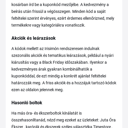
kosárban írd be a kuponkód mezőjébe. A kedvezmény a
beírás után frissül a végösszegen. Minden kód a saját
feltételei szerint érvényes, ezért érdemes ellenőrizned, mely
termékekre vagy kategóriákra vonatkozik.
Akciók és leárazások
A kódok mellett az Irisimón rendszeresen indulnak
szezonális akciók és tematikus leárazások, például a nyári
kiárusítás vagy a Black Friday időszakában. Ilyenkor a
kedvezményes árak gyakran kombinálhatók a
kuponkóddal, de ezt mindig a konkrét ajánlat feltételei
határozzák meg. A friss akciók és a hozzájuk tartozó kódok
ezen az oldalon jelennek meg.
Hasonló boltok
Ha más óra- és ékszerboltok kínálatát is
összehasonlítanád, nézd meg ezeket az üzleteket: Juta Óra
Ékszer , karórák és ékszerek széles választéka Timestore ,