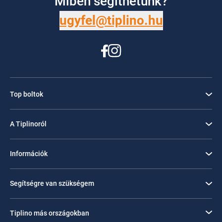
Miben segíthetünk?
ugyfel@tiplino.hu
Top boltok
A Tiplinoról
Információk
Segítségre van szükségem
Tiplino más országokban