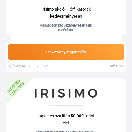
Irisimo akció - Férfi karórák
kedvezmény
esen
Vásároljon kedvezményesen férfi
karórákat.
Kedvezmény megszerzése
Feltételek
Érvényes 09.08.2026-ig
I
N
G
Y
E
E
S
S
Z
Á
L
L
Í
T
Á
N
S
Ingyenes szállítás
50.000
forint
felett