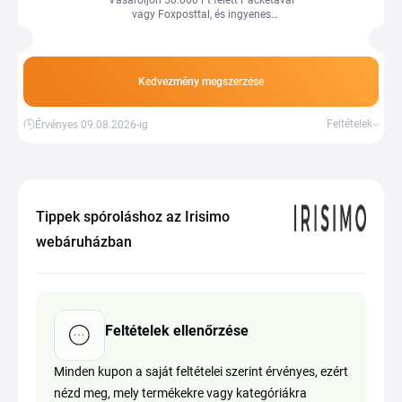
Vásároljon 50.000 Ft felett Packetával
vagy Foxposttal, és ingyenes
szállításban részesül.
Kedvezmény megszerzése
Feltételek
Érvényes 09.08.2026-ig
Tippek spóroláshoz az Irisimo
webáruházban
Feltételek ellenőrzése
Minden kupon a saját feltételei szerint érvényes, ezért
nézd meg, mely termékekre vagy kategóriákra