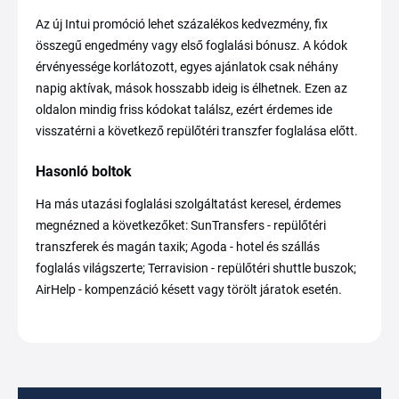
Az új Intui promóció lehet százalékos kedvezmény, fix
összegű engedmény vagy első foglalási bónusz. A kódok
érvényessége korlátozott, egyes ajánlatok csak néhány
napig aktívak, mások hosszabb ideig is élhetnek. Ezen az
oldalon mindig friss kódokat találsz, ezért érdemes ide
visszatérni a következő repülőtéri transzfer foglalása előtt.
Hasonló boltok
Ha más utazási foglalási szolgáltatást keresel, érdemes
megnézned a következőket: SunTransfers - repülőtéri
transzferek és magán taxik; Agoda - hotel és szállás
foglalás világszerte; Terravision - repülőtéri shuttle buszok;
AirHelp - kompenzáció késett vagy törölt járatok esetén.