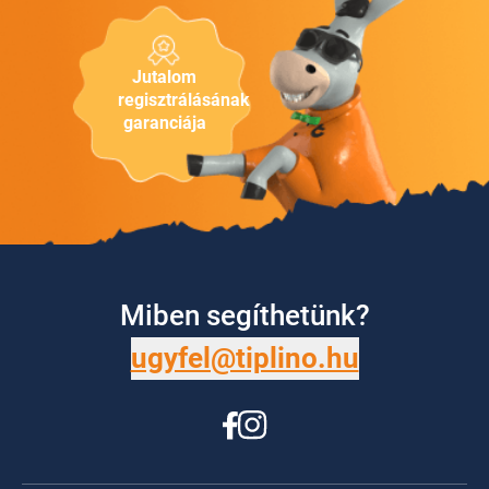
Jutalom
regisztrálásának
garanciája
Miben segíthetünk?
ugyfel@tiplino.hu