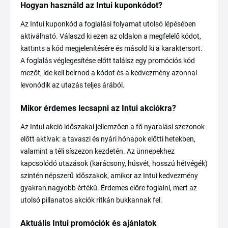
Hogyan használd az Intui kuponkódot?
Az Intui kuponkód a foglalási folyamat utolsó lépésében
aktiválható. Válaszd ki ezen az oldalon a megfelelő kódot,
kattints a kód megjelenítésére és másold ki a karaktersort.
A foglalás véglegesítése előtt találsz egy promóciós kód
mezőt, ide kell beírnod a kódot és a kedvezmény azonnal
levonódik az utazás teljes árából.
Mikor érdemes lecsapni az Intui akciókra?
Az Intui akció időszakai jellemzően a fő nyaralási szezonok
előtt aktívak: a tavaszi és nyári hónapok előtti hetekben,
valamint a téli síszezon kezdetén. Az ünnepekhez
kapcsolódó utazások (karácsony, húsvét, hosszú hétvégék)
szintén népszerű időszakok, amikor az Intui kedvezmény
gyakran nagyobb értékű. Érdemes előre foglalni, mert az
utolsó pillanatos akciók ritkán bukkannak fel.
Aktuális Intui promóciók és ajánlatok