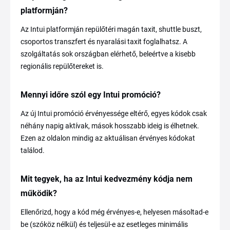
platformján?
Az Intui platformján repülőtéri magán taxit, shuttle buszt,
csoportos transzfert és nyaralási taxit foglalhatsz. A
szolgáltatás sok országban elérhető, beleértve a kisebb
regionális repülőtereket is.
Mennyi időre szól egy Intui promóció?
Az új Intui promóció érvényessége eltérő, egyes kódok csak
néhány napig aktívak, mások hosszabb ideig is élhetnek.
Ezen az oldalon mindig az aktuálisan érvényes kódokat
találod.
Mit tegyek, ha az Intui kedvezmény kódja nem
működik?
Ellenőrizd, hogy a kód még érvényes-e, helyesen másoltad-e
be (szóköz nélkül) és teljesül-e az esetleges minimális