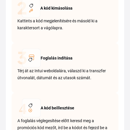
A kód kimásolása
Kattints a kód megjelenítésére és másold ki a
karaktersort a vágólapra.
Foglalás indítása
Térj át az Intui weboldalára, válaszd ki a transzfer
útvonalát, dátumát és az utasok számát.
A kód beillesztése
A foglalás véglegesítése előtt keresd meg a
promóciós kód mezőt, írd be a kódot és fejezd be a