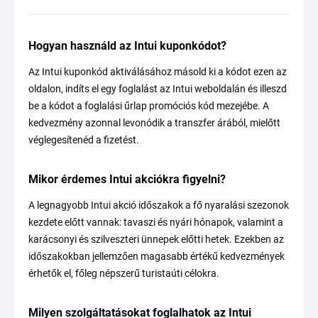
Hogyan használd az Intui kuponkódot?
Az Intui kuponkód aktiválásához másold ki a kódot ezen az
oldalon, indíts el egy foglalást az Intui weboldalán és illeszd
be a kódot a foglalási űrlap promóciós kód mezejébe. A
kedvezmény azonnal levonódik a transzfer árából, mielőtt
véglegesítenéd a fizetést.
Mikor érdemes Intui akciókra figyelni?
A legnagyobb Intui akció időszakok a fő nyaralási szezonok
kezdete előtt vannak: tavaszi és nyári hónapok, valamint a
karácsonyi és szilveszteri ünnepek előtti hetek. Ezekben az
időszakokban jellemzően magasabb értékű kedvezmények
érhetők el, főleg népszerű turistaúti célokra.
Milyen szolgáltatásokat foglalhatok az Intui