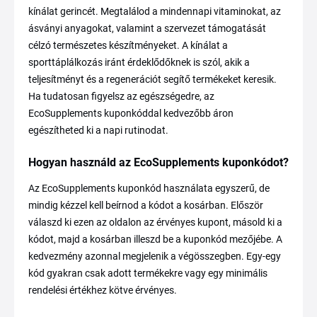
kínálat gerincét. Megtalálod a mindennapi vitaminokat, az
ásványi anyagokat, valamint a szervezet támogatását
célzó természetes készítményeket. A kínálat a
sporttáplálkozás iránt érdeklődőknek is szól, akik a
teljesítményt és a regenerációt segítő termékeket keresik.
Ha tudatosan figyelsz az egészségedre, az
EcoSupplements kuponkóddal kedvezőbb áron
egészítheted ki a napi rutinodat.
Hogyan használd az EcoSupplements kuponkódot?
Az EcoSupplements kuponkód használata egyszerű, de
mindig kézzel kell beírnod a kódot a kosárban. Először
válaszd ki ezen az oldalon az érvényes kupont, másold ki a
kódot, majd a kosárban illeszd be a kuponkód mezőjébe. A
kedvezmény azonnal megjelenik a végösszegben. Egy-egy
kód gyakran csak adott termékekre vagy egy minimális
rendelési értékhez kötve érvényes.