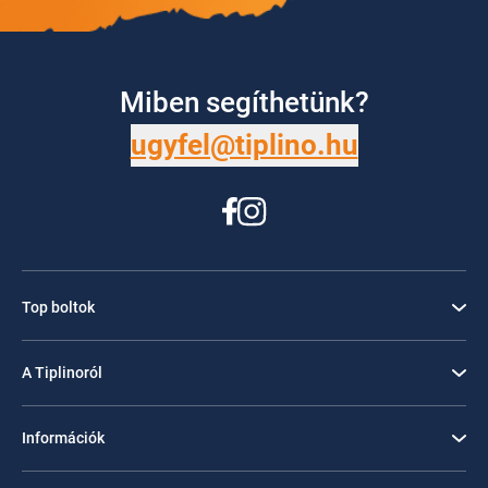
Miben segíthetünk?
ugyfel@tiplino.hu
Top boltok
A Tiplinoról
Információk