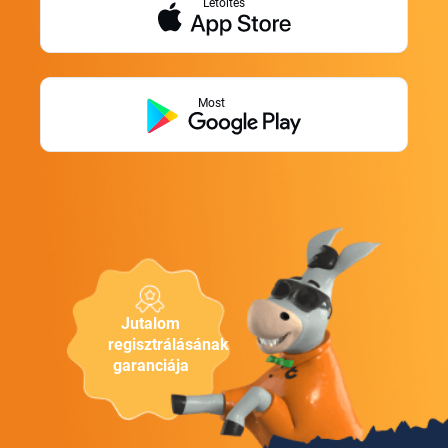
Letöltés
Most
Jutalom
regisztrálásának
garanciája