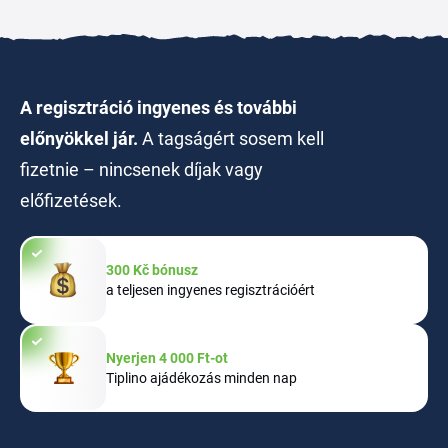
A regisztráció ingyenes és további
előnyökkel jár.
A tagságért sosem kell
fizetnie – nincsenek díjak vagy
előfizetések.
300 Kč bónusz
a teljesen ingyenes regisztrációért
Nyerjen 4 000 Ft-ot
Tiplino ajádékozás minden nap