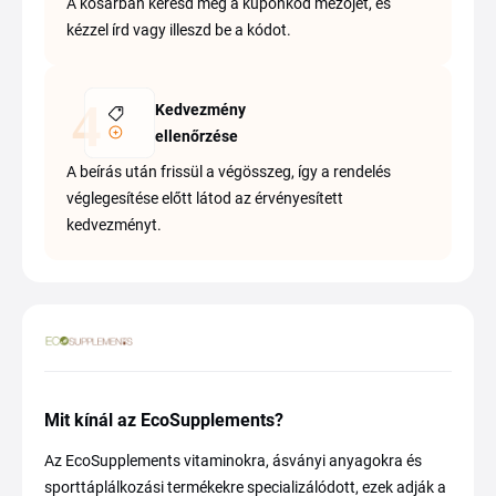
A kosárban keresd meg a kuponkód mezőjét, és
kézzel írd vagy illeszd be a kódot.
Kedvezmény
ellenőrzése
A beírás után frissül a végösszeg, így a rendelés
véglegesítése előtt látod az érvényesített
kedvezményt.
Mit kínál az EcoSupplements?
Az EcoSupplements vitaminokra, ásványi anyagokra és
sporttáplálkozási termékekre specializálódott, ezek adják a