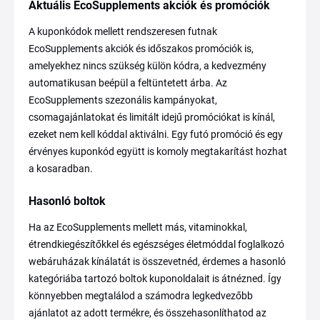
Aktuális EcoSupplements akciók és promóciók
A kuponkódok mellett rendszeresen futnak
EcoSupplements akciók és időszakos promóciók is,
amelyekhez nincs szükség külön kódra, a kedvezmény
automatikusan beépül a feltüntetett árba. Az
EcoSupplements szezonális kampányokat,
csomagajánlatokat és limitált idejű promóciókat is kínál,
ezeket nem kell kóddal aktiválni. Egy futó promóció és egy
érvényes kuponkód együtt is komoly megtakarítást hozhat
a kosaradban.
Hasonló boltok
Ha az EcoSupplements mellett más, vitaminokkal,
étrendkiegészítőkkel és egészséges életmóddal foglalkozó
webáruházak kínálatát is összevetnéd, érdemes a hasonló
kategóriába tartozó boltok kuponoldalait is átnézned. Így
könnyebben megtalálod a számodra legkedvezőbb
ajánlatot az adott termékre, és összehasonlíthatod az