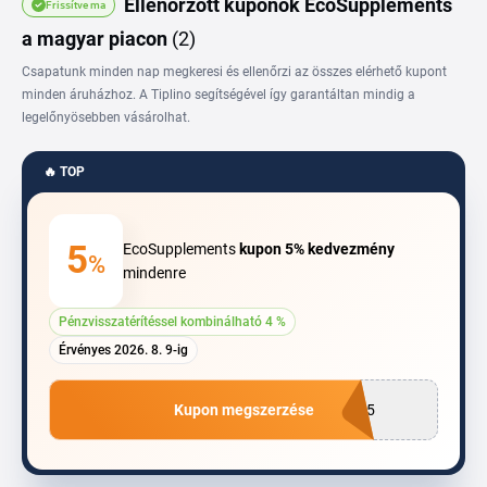
Ellenőrzött kuponok EcoSupplements
Frissítve ma
kupon alacsonyabb árat jelenthet a kosaradban.
a magyar piacon
(2)
Csapatunk minden nap megkeresi és ellenőrzi az összes elérhető kupont
minden áruházhoz. A Tiplino segítségével így garantáltan mindig a
legelőnyösebben vásárolhat.
🔥 TOP
5
EcoSupplements
kupon
5%
kedvezmény
%
mindenre
Pénzvisszatérítéssel kombinálható 4 %
Érvényes 2026. 8. 9-ig
Kupon megszerzése
LI5