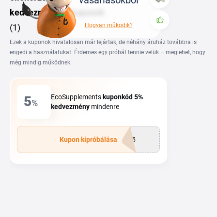
vásárlásokból
kedvezményes kuponok
Hogyan működik?
(1)
Ezek a kuponok hivatalosan már lejártak, de néhány áruház továbbra is
engedi a használatukat. Érdemes egy próbát tennie velük – meglehet, hogy
még mindig működnek.
EcoSupplements
kupon
kód
5%
5
%
kedvezmény
mindenre
Kupon kipróbálása
LI5