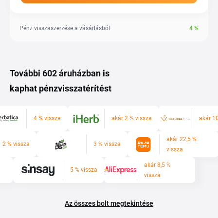
Pénz visszaszerzése a vásárlásból
4
%
További 602 áruházban is
kaphat pénzvisszatérítést
4 % vissza
akár 2 % vissza
akár 1
akár 22,5 %
2 % vissza
3 % vissza
vissza
akár 8,5 %
5 % vissza
vissza
Az összes bolt megtekintése