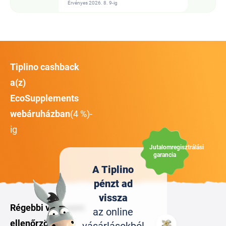
Érvényes 2026. 8. 9-ig
Tiplino cashback
a(z)
EcoSupplements
webáruházban
(4 %)-
ig
Jutalomregisztrálási
garancia
A Tiplino
pénzt ad
vissza
Régebbi vagy nem
az online
ellenőrzött