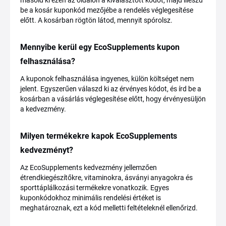
másold ki ezen az oldalon a kiválasztott kódot, majd illeszd
be a kosár kuponkód mezőjébe a rendelés véglegesítése
előtt. A kosárban rögtön látod, mennyit spórolsz.
Mennyibe kerül egy EcoSupplements kupon
felhasználása?
A kuponok felhasználása ingyenes, külön költséget nem
jelent. Egyszerűen válaszd ki az érvényes kódot, és írd be a
kosárban a vásárlás véglegesítése előtt, hogy érvényesüljön
a kedvezmény.
Milyen termékekre kapok EcoSupplements
kedvezményt?
Az EcoSupplements kedvezmény jellemzően
étrendkiegészítőkre, vitaminokra, ásványi anyagokra és
sporttáplálkozási termékekre vonatkozik. Egyes
kuponkódokhoz minimális rendelési értéket is
meghatároznak, ezt a kód melletti feltételeknél ellenőrizd.