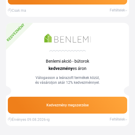
Feltételek
Csak ma
KEDVEZMÉNY
Benlemi akció - bútorok
kedvezmény
es áron
Válogasson a leárazott termékek közül,
és vásároljon akár 12% kedvezménnyel.
Kedvezmény megszerzése
Feltételek
Érvényes 09.08.2026-ig