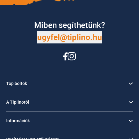
Miben segíthetünk?
ugyfel@tiplino.hu
Top boltok
A Tiplinoról
Információk