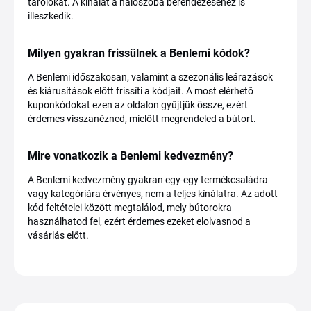
tárolókat. A kínálat a hálószoba berendezéséhez is
illeszkedik.
Milyen gyakran frissülnek a Benlemi kódok?
A Benlemi időszakosan, valamint a szezonális leárazások
és kiárusítások előtt frissíti a kódjait. A most elérhető
kuponkódokat ezen az oldalon gyűjtjük össze, ezért
érdemes visszanézned, mielőtt megrendeled a bútort.
Mire vonatkozik a Benlemi kedvezmény?
A Benlemi kedvezmény gyakran egy-egy termékcsaládra
vagy kategóriára érvényes, nem a teljes kínálatra. Az adott
kód feltételei között megtalálod, mely bútorokra
használhatod fel, ezért érdemes ezeket elolvasnod a
vásárlás előtt.