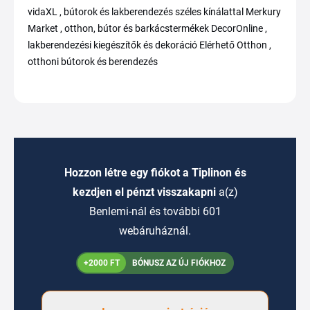
vidaXL , bútorok és lakberendezés széles kínálattal Merkury
Market , otthon, bútor és barkácstermékek DecorOnline ,
lakberendezési kiegészítők és dekoráció Elérhető Otthon ,
otthoni bútorok és berendezés
Hozzon létre egy fiókot a Tiplinon és
kezdjen el pénzt visszakapni
a(z)
Benlemi-nál és további 601
webáruháznál.
+2000 FT
BÓNUSZ AZ ÚJ FIÓKHOZ