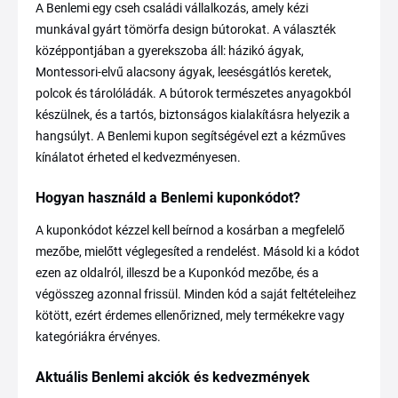
A Benlemi egy cseh családi vállalkozás, amely kézi
munkával gyárt tömörfa design bútorokat. A választék
középpontjában a gyerekszoba áll: házikó ágyak,
Montessori-elvű alacsony ágyak, leesésgátlós keretek,
polcok és tárolóládák. A bútorok természetes anyagokból
készülnek, és a tartós, biztonságos kialakításra helyezik a
hangsúlyt. A Benlemi kupon segítségével ezt a kézműves
kínálatot érheted el kedvezményesen.
Hogyan használd a Benlemi kuponkódot?
A kuponkódot kézzel kell beírnod a kosárban a megfelelő
mezőbe, mielőtt véglegesíted a rendelést. Másold ki a kódot
ezen az oldalról, illeszd be a Kuponkód mezőbe, és a
végösszeg azonnal frissül. Minden kód a saját feltételeihez
kötött, ezért érdemes ellenőrizned, mely termékekre vagy
kategóriákra érvényes.
Aktuális Benlemi akciók és kedvezmények