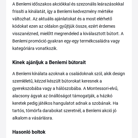
A Benlemi időszakos akciókkal és szezonális leárazásokkal
frissíti a kínálatát, így a Benlemi kedvezmény mértéke
változhat. Az aktuális ajánlatokat és a most elérhető
kódokat ezen az oldalon gyűjtjük össze, ezért érdemes
visszanézned, mielőtt megrendeled a kiválasztott bútort. A
Benlemi promóció gyakran egy-egy termékcsaládra vagy
kategóriára vonatkozik.
Kinek ajánljuk a Benlemi bútorait
A Benlemi kínálata azoknak a családoknak szól, akik design
szemléletű, kézzel készült bútorokat keresnek a
gyerekszobába vagy a hálószobába. A Montessori-elvű,
alacsony ágyak az önállóságot támogatják, a házikó
keretek pedig játékos hangulatot adnak a szobának. Ha
tartós, tömörfa darabokat szeretnél, a Benlemi akció jó
alkalom a vásárlásra.
Hasonló boltok