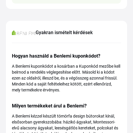
Gyakran ismételt kérdések
Hogyan használd a Benlemi kuponkódot?
A Benlemi kuponkódot a kosárban a Kuponkód mezőbe kell
beírnod a rendelés véglegesítése előtt. Másold ki a kódot
ezen az oldalról, illeszd be, és a végösszeg azonnal frissül.
Minden kód a saját feltételeihez kötött, ezért ellenőrizd,
mely termékekre érvényes.
Milyen termékeket árul a Benlemi?
A Benlemi kézzel készült tömörfa design bútorokat kínál,
elsősorban gyerekszobába: házikó ágyakat, Montessori-
elvű alacsony ágyakat, leesésgátlós kereteket, polcokat és