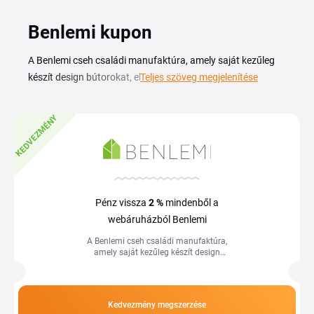
Benlemi kupon
A Benlemi cseh családi manufaktúra, amely saját kezűleg
készít design bútorokat, elsősorban gyerekszobába szánt
Teljes szöveg megjelenítése
darabokat: házikó alakú ágyakat, Montessori bútorokat,
polcokat és tárolókat. A Benlemi kuponkóddal ezeket a
KEDVEZMÉNY
kézzel készült, tömörfából faragott bútorokat vásárolhatod
meg kedvezőbb áron. A márka kínálatában gyerekágyak,
leesésgátlós keretek, éjjeliszekrények és kiegészítők
szerepelnek, amelyek a gyerekszoba és a hálószoba
berendezéséhez illenek. Az aktuális kódokat és akciókat
Pénz vissza
2 %
mindenből a
ezen az oldalon találod, így az otthonod bútorozása közben
webáruházból Benlemi
is spórolhatsz.
A Benlemi cseh családi manufaktúra,
amely saját kezűleg készít design
bútorokat, elsősorban gyerekszobába
szánt darabokat: házikó alakú
ágyakat,...
Kedvezmény megszerzése