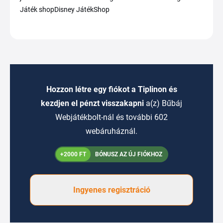
Játék shopDisney JátékShop
Hozzon létre egy fiókot a Tiplinon és
kezdjen el pénzt visszakapni
a(z) Bűbáj
Webjátékbolt-nál és további 602
webáruháznál.
+2000 FT
BÓNUSZ AZ ÚJ FIÓKHOZ
Ingyenes regisztráció