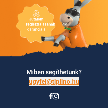
Jutalom
regisztrálásának
garanciája
Miben segíthetünk?
ugyfel@tiplino.hu