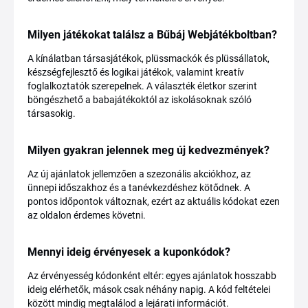
Milyen játékokat találsz a Bűbáj Webjátékboltban?
A kínálatban társasjátékok, plüssmackók és plüssállatok,
készségfejlesztő és logikai játékok, valamint kreatív
foglalkoztatók szerepelnek. A választék életkor szerint
böngészhető a babajátékoktól az iskolásoknak szóló
társasokig.
Milyen gyakran jelennek meg új kedvezmények?
Az új ajánlatok jellemzően a szezonális akciókhoz, az
ünnepi időszakhoz és a tanévkezdéshez kötődnek. A
pontos időpontok változnak, ezért az aktuális kódokat ezen
az oldalon érdemes követni.
Mennyi ideig érvényesek a kuponkódok?
Az érvényesség kódonként eltér: egyes ajánlatok hosszabb
ideig elérhetők, mások csak néhány napig. A kód feltételei
között mindig megtalálod a lejárati információt.