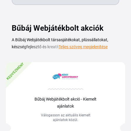
Bűbáj Webjátékbolt akciók
A Bűbáj Webjátékbolt társasjátékokat, plüssállatokat,
készségfejlesztő és kreatív játékokat kínál a legkisebbektől
Teljes szöveg megjelenítése
a nagyobb gyerekekig. A Bűbáj Webjátékbolt kuponkóddal
kedvezményesebben rendelheted meg a kedvenc márkák
KEDVEZMÉNY
játékait, legyen szó egy esti meseolvasáshoz illő
plüssmackóról vagy egy egész családot megmozgató
társasjátékról. Az aktuális kedvezménykódok és akciók
ezen az oldalon találhatók, másold ki a kódot, és írd be a
kosár kuponmezőjébe a vásárlás véglegesítése előtt. Így a
Bűbáj Webjátékbolt akció - Kiemelt
társasjátékoktól a plüssfigurákig minden kategóriában
ajánlatok
spórolhatsz, amikor a bolt kínálatából válogatsz.
Válogasson az aktuális kiemelt
ajánlatok közül.