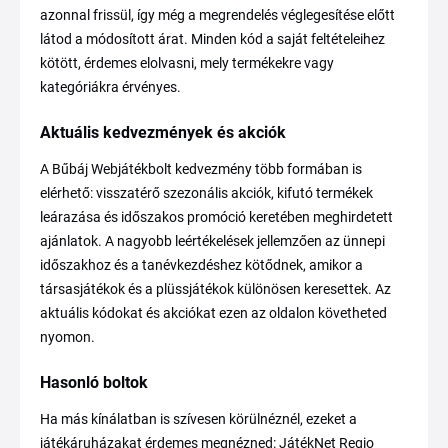
azonnal frissül, így még a megrendelés véglegesítése előtt
látod a módosított árat. Minden kód a saját feltételeihez
kötött, érdemes elolvasni, mely termékekre vagy
kategóriákra érvényes.
Aktuális kedvezmények és akciók
A Bűbáj Webjátékbolt kedvezmény több formában is
elérhető: visszatérő szezonális akciók, kifutó termékek
leárazása és időszakos promóció keretében meghirdetett
ajánlatok. A nagyobb leértékelések jellemzően az ünnepi
időszakhoz és a tanévkezdéshez kötődnek, amikor a
társasjátékok és a plüssjátékok különösen keresettek. Az
aktuális kódokat és akciókat ezen az oldalon követheted
nyomon.
Hasonló boltok
Ha más kínálatban is szívesen körülnéznél, ezeket a
játékáruházakat érdemes megnézned: JátékNet Regio