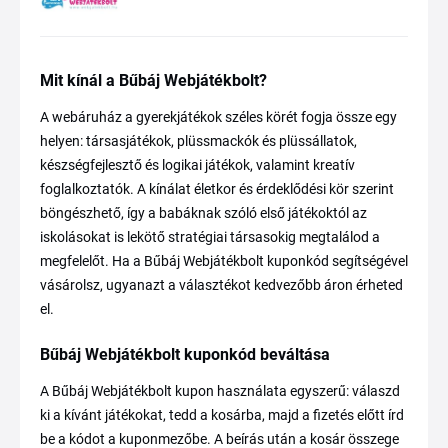
Mit kínál a Bűbáj Webjátékbolt?
A webáruház a gyerekjátékok széles körét fogja össze egy
helyen: társasjátékok, plüssmackók és plüssállatok,
készségfejlesztő és logikai játékok, valamint kreatív
foglalkoztatók. A kínálat életkor és érdeklődési kör szerint
böngészhető, így a babáknak szóló első játékoktól az
iskolásokat is lekötő stratégiai társasokig megtalálod a
megfelelőt. Ha a Bűbáj Webjátékbolt kuponkód segítségével
vásárolsz, ugyanazt a választékot kedvezőbb áron érheted
el.
Bűbáj Webjátékbolt kuponkód beváltása
A Bűbáj Webjátékbolt kupon használata egyszerű: válaszd
ki a kívánt játékokat, tedd a kosárba, majd a fizetés előtt írd
be a kódot a kuponmezőbe. A beírás után a kosár összege