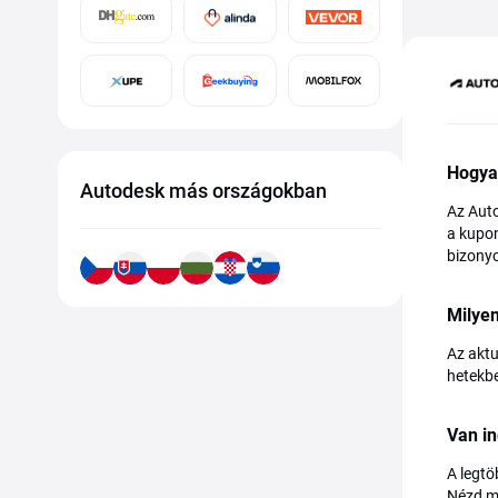
Hogya
Autodesk más országokban
Az Auto
a kupon
bizonyo
Milye
Az aktu
hetekbe
Van in
A legtö
Nézd me