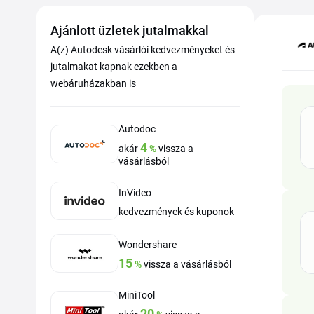
Ajánlott üzletek jutalmakkal
A(z) Autodesk vásárlói kedvezményeket és
jutalmakat kapnak ezekben a
webáruházakban is
Autodoc
4
akár
%
vissza a
vásárlásból
InVideo
kedvezmények és kuponok
Wondershare
15
%
vissza a vásárlásból
MiniTool
20