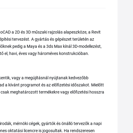
utoCAD a 2D és 3D műszaki rajzolás alapeszköze, a Revit
pítési tervezést. A gyártás és gépészet területén az
ődőknek pedig a Maya és a 3ds Max kínál 3D-modellezést,
ető el, havi, éves vagy hároméves konstrukcióban.
kentik, vagy a megújításnál nyújtanak kedvezőbb
tad a kívánt programot és az előfizetési időszakot. Mielőtt
an csak meghatározott termékekre vagy előfizetési hosszra
rodák, mérnöki cégek, gyártók és önálló tervezők a napi
es oktatási licencre is jogosultak. Ha rendszeresen