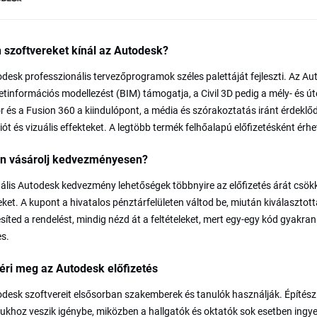
 szoftvereket kínál az Autodesk?
desk professzionális tervezőprogramok széles palettáját fejleszti. Az A
etinformációs modellezést (BIM) támogatja, a Civil 3D pedig a mély- és úté
r és a Fusion 360 a kiindulópont, a média és szórakoztatás iránt érdekl
ót és vizuális effekteket. A legtöbb termék felhőalapú előfizetésként érh
n vásárolj kedvezményesen?
ális Autodesk kedvezmény lehetőségek többnyire az előfizetés árát csök
leket. A kupont a hivatalos pénztárfelületen váltod be, miután kiválasztot
síted a rendelést, mindig nézd át a feltételeket, mert egy-egy kód gyakr
s.
éri meg az Autodesk előfizetés
desk szoftvereit elsősorban szakemberek és tanulók használják. Építészi
khoz veszik igénybe, miközben a hallgatók és oktatók sok esetben ingyen