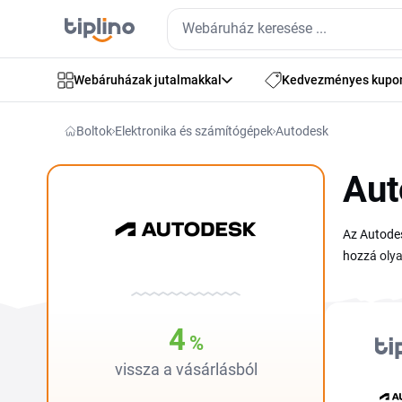
Webáruházak jutalmakkal
Kedvezményes kupo
Boltok
Elektronika és számítógépek
Autodesk
Aut
Az Autodes
hozzá olya
és animáto
és akcióka
alacsonyab
4
%
kedvezőbb f
vissza a vásárlásból