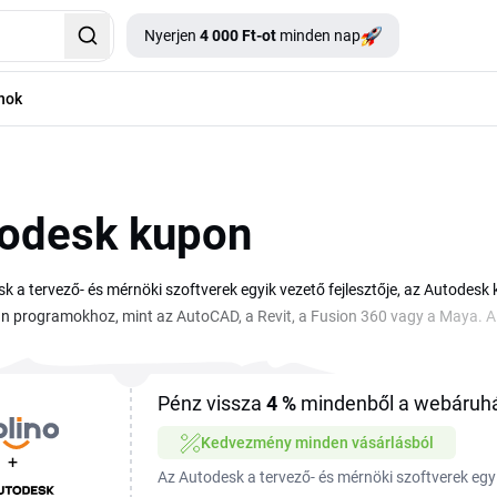
Nyerjen
4 000 Ft-ot
minden nap
nok
odesk kupon
k a tervező- és mérnöki szoftverek egyik vezető fejlesztője, az Autode
n programokhoz, mint az AutoCAD, a Revit, a Fusion 360 vagy a Maya. A
roknak szól, az ingyenes próbaverzióktól az éves és többéves előfizetés
t gyűjtöttük össze, hogy olcsóbban indíthasd el vagy újíthasd meg az előf
b áron tervezhetsz tovább. Érdemes a szezonális leárazásokat is figyeln
Pénz vissza
4 %
mindenből a webáruh
eltételekkel érhetők el.
Kedvezmény minden vásárlásból
+
Az Autodesk a tervező- és mérnöki szoftverek egyik