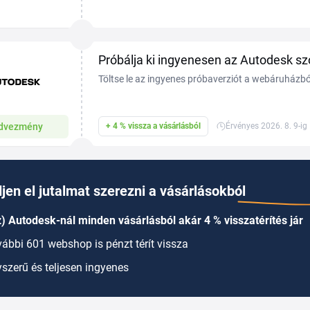
Autodesk kuponkód segítségével pedig kedvezmé
olyan...
Próbálja ki ingyenesen az Autodesk sz
Töltse le az ingyenes próbaverziót a webáruházbó
dvezmény
+ 4 % vissza a vásárlásból
Érvényes 2026. 8. 9-ig
jen el jutalmat szerezni a vásárlásokból
) Autodesk-nál minden vásárlásból akár 4 % visszatérítés jár
ábbi 601 webshop is pénzt térít vissza
szerű és teljesen ingyenes