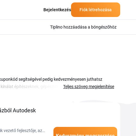
Bejelentkezés
Fiók létrehozása
Tiplino hozzáadása a böngészőhöz
sk kuponkód segítségével pedig kedvezményesen juthatsz
 kínálat építészeknek, gépészmérnököknek, 3D-tervezőknek
Teljes szöveg megjelenítése
ekig. Ezen az oldalon az aktuális Autodesk kupon ajánlatokat
izetésed. A kódokat a fizetésnél írod be és máris
i, amikor a tervezőszoftverek és felhőszolgáltatások
ázból Autodesk
 vezető fejlesztője, az
Kedvezmény megszerzése