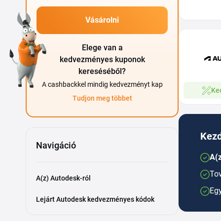
Vásárolni
Elege van a
kedvezményes kuponok
kereséséből?
A cashbackkel mindig kedvezményt kap
Ke
Tudjon meg többet
Kezd
Navigáció
A(z
Tov
A(z) Autodesk-ról
Egy
Lejárt Autodesk kedvezményes kódok