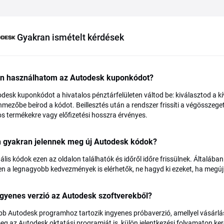
Gyakran ismételt kérdések
n használhatom az Autodesk kuponkódot?
desk kuponkódot a hivatalos pénztárfelületen váltod be: kiválasztod a kí
mezőbe beírod a kódot. Beillesztés után a rendszer frissíti a végösszeget.
s termékekre vagy előfizetési hosszra érvényes.
n gyakran jelennek meg új Autodesk kódok?
ális kódok ezen az oldalon találhatók és időről időre frissülnek. Általába
n a legnagyobb kedvezmények is elérhetők, ne hagyd ki ezeket, ha megújítá
gyenes verzió az Autodesk szoftverekből?
bb Autodesk programhoz tartozik ingyenes próbaverzió, amellyel vásárlás
g az Autodesk oktatási programját is, külön jelentkezési folyamaton kere