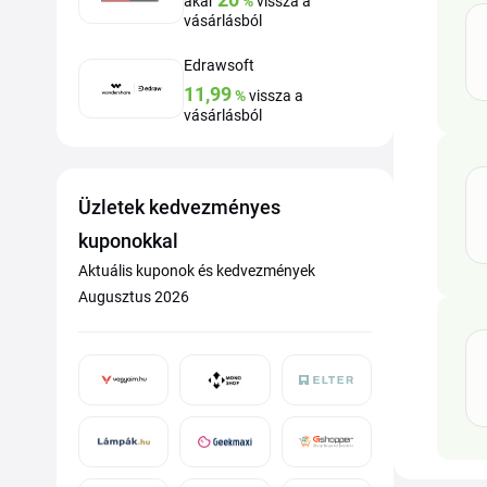
akár
%
vissza a
vásárlásból
Edrawsoft
11,99
%
vissza a
vásárlásból
Üzletek kedvezményes
kuponokkal
Aktuális kuponok és kedvezmények
Augusztus 2026