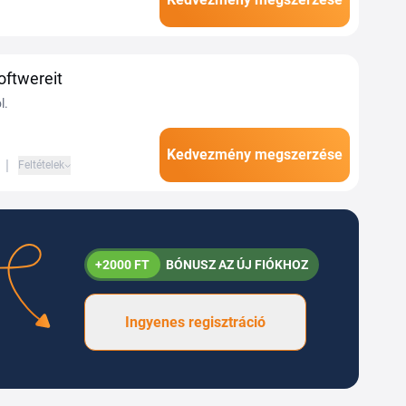
nyesen juthatsz hozzá
oftwereit
l.
Kedvezmény megszerzése
|
Feltételek
+2000 FT
BÓNUSZ AZ ÚJ FIÓKHOZ
Ingyenes regisztráció