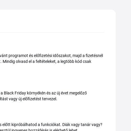
vánt programot és előfizetési időszakot, majd a fizetésnél
 Mindig olvasd el a feltételeket, a legtöbb kód csak
n a Black Friday környékén és az új évet megelőző
st vagy új előfizetést tervezel.
 előtt kipróbálhatod a funkciókat. Diák vagy tanár vagy?
sztül ingyenes hozzáférés is elérhető lehet.