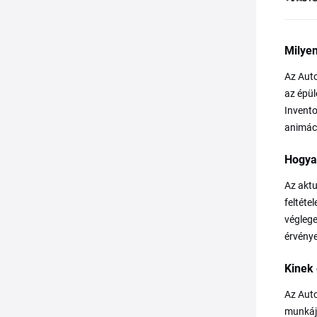
Milyen
Az Auto
az épül
Invento
animáci
Hogya
Az aktu
feltéte
véglege
érvénye
Kinek 
Az Auto
munkáju