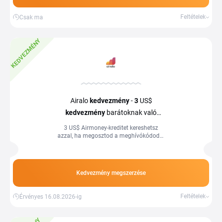
Feltételek
Csak ma
KEDVEZMÉNY
Airalo
kedvezmény
-
3
US$
kedvezmény
barátoknak való
ajánlásért
3 US$ Airmoney-kreditet kereshetsz
azzal, ha megosztod a meghívókódodat
barátaiddal. Részletek a weboldalon.
Kedvezmény megszerzése
Feltételek
Érvényes 16.08.2026-ig