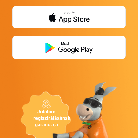
Letöltés
Most
Jutalom
regisztrálásának
garanciája