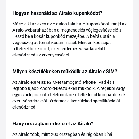
Hogyan használd az Airalo kuponkódot?
Másold ki az ezen az oldalon található kuponkódot, majd az
Airalo webáruházában a megrendelés véglegesítése előtt
illeszd be a kosár kuponkód mezejébe. A beírás után a
végösszeg automatikusan frissül. Minden kód saját
feltételekhez kötött, ezért érdemes vásárlás előtt
ellenőrizned az érvényességet.
Milyen készülékeken működik az Airalo eSIM?
Az Airalo eSIM az eSIM-et támogató iPhone, iPad és a
legtöbb újabb Android-készüléken működik. A régebbi vagy
egyes belépőszintű telefonok nem feltétlenül kompatibilisek,
ezért vásárlás előtt érdemes a készüléked specifikációját
ellenőrizned.
Hány országban érhető el az Airalo?
Az Airalo több, mint 200 országban és régióban kínál