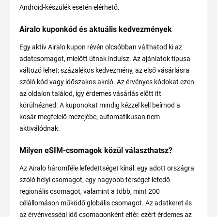
Android-készülék esetén elérhető.
Airalo kuponkód és aktuális kedvezmények
Egy aktív Airalo kupon révén olcsóbban válthatod ki az
adatcsomagot, mielőtt útnak indulsz. Az ajánlatok típusa
változó lehet: százalékos kedvezmény, az első vásárlásra
szóló kód vagy időszakos akció. Az érvényes kódokat ezen
az oldalon találod, így érdemes vásárlás előtt itt
körülnézned. A kuponokat mindig kézzel kell beírnod a
kosár megfelelő mezejébe, automatikusan nem
aktiválódnak.
Milyen eSIM-csomagok közül választhatsz?
Az Airalo háromféle lefedettséget kínál: egy adott országra
szóló helyi csomagot, egy nagyobb térséget lefedő
regionális csomagot, valamint a több, mint 200
célállomáson működő globális csomagot. Az adatkeret és
az érvényességi idő csomagonként eltér, ezért érdemes az