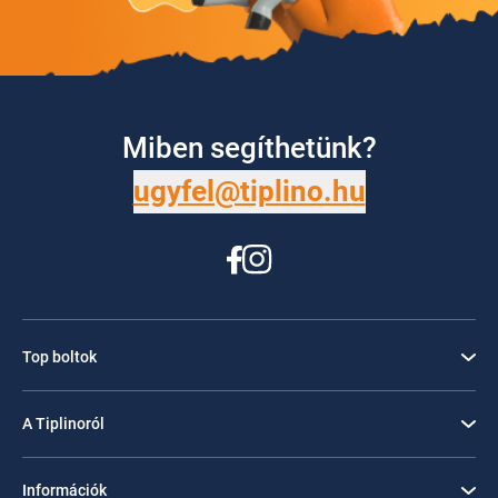
Miben segíthetünk?
ugyfel@tiplino.hu
Top boltok
A Tiplinoról
Információk