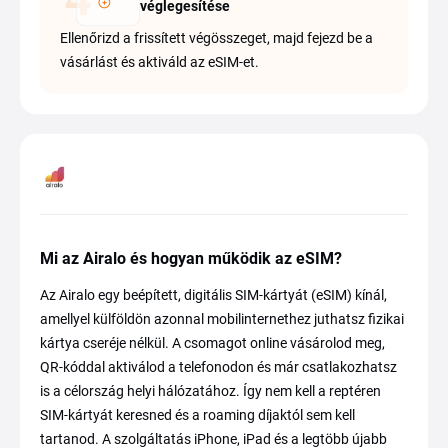
véglegesítése
Ellenőrizd a frissített végösszeget, majd fejezd be a
vásárlást és aktiváld az eSIM-et.
Mi az Airalo és hogyan működik az eSIM?
Az Airalo egy beépített, digitális SIM-kártyát (eSIM) kínál,
amellyel külföldön azonnal mobilinternethez juthatsz fizikai
kártya cseréje nélkül. A csomagot online vásárolod meg,
QR-kóddal aktiválod a telefonodon és már csatlakozhatsz
is a célország helyi hálózatához. Így nem kell a reptéren
SIM-kártyát keresned és a roaming díjaktól sem kell
tartanod. A szolgáltatás iPhone, iPad és a legtöbb újabb