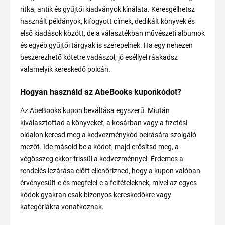
ritka, antik és gyűjtői kiadványok kínálata. Keresgélhetsz
használt példányok, kifogyott címek, dedikált könyvek és
első kiadások között, de a választékban művészeti albumok
és egyéb gyűjtői tárgyak is szerepelnek. Ha egy nehezen
beszerezhető kötetre vadászol, jó eséllyel ráakadsz
valamelyik kereskedő polcán.
Hogyan használd az AbeBooks kuponkódot?
Az AbeBooks kupon beváltása egyszerű. Miután
kiválasztottad a könyveket, a kosárban vagy a fizetési
oldalon keresd meg a kedvezménykód beírására szolgáló
mezőt. Ide másold be a kódot, majd erősítsd meg, a
végösszeg ekkor frissül a kedvezménnyel. Érdemes a
rendelés lezárása előtt ellenőrizned, hogy a kupon valóban
érvényesült-e és megfelel-e a feltételeknek, mivel az egyes
kódok gyakran csak bizonyos kereskedőkre vagy
kategóriákra vonatkoznak.