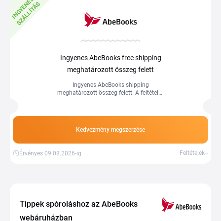
I
N
G
Y
E
E
S
S
Z
Á
L
L
Í
T
Á
N
S
Ingyenes AbeBooks free shipping
meghatározott összeg felett
Ingyenes AbeBooks shipping
meghatározott összeg felett. A feltételek
változhatnak
Kedvezmény megszerzése
Feltételek
Érvényes 09.08.2026-ig
Tippek spóroláshoz az AbeBooks
webáruházban