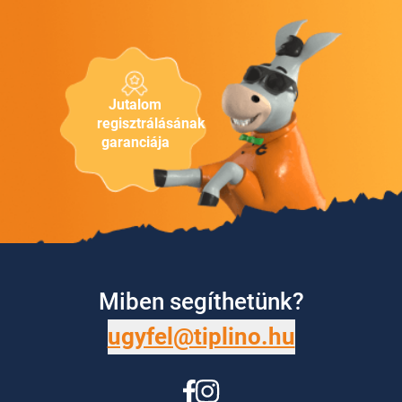
Jutalom
regisztrálásának
garanciája
Miben segíthetünk?
ugyfel@tiplino.hu