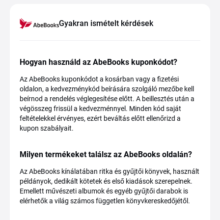
Gyakran ismételt kérdések
Hogyan használd az AbeBooks kuponkódot?
Az AbeBooks kuponkódot a kosárban vagy a fizetési
oldalon, a kedvezménykód beírására szolgáló mezőbe kell
beírnod a rendelés véglegesítése előtt. A beillesztés után a
végösszeg frissül a kedvezménnyel. Minden kód saját
feltételekkel érvényes, ezért beváltás előtt ellenőrizd a
kupon szabályait.
Milyen termékeket találsz az AbeBooks oldalán?
Az AbeBooks kínálatában ritka és gyűjtői könyvek, használt
példányok, dedikált kötetek és első kiadások szerepelnek.
Emellett művészeti albumok és egyéb gyűjtői darabok is
elérhetők a világ számos független könyvkereskedőjétől.