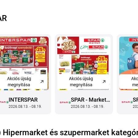
AR
Akciós újság
Akc
Akciós újság
megnyitása
me
megnyitása
INTERSPAR
S
SPAR - Market,
2026.08.13. - 08.19.
202
2026.08.13. - 08.19.
I
City
Is
k
) Hipermarket és szupermarket kategór