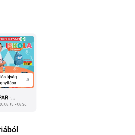
iós újság
gnyitása
PAR -
6.08.13. - 08.26.
NTERSPAR
kola
atalógus
iából