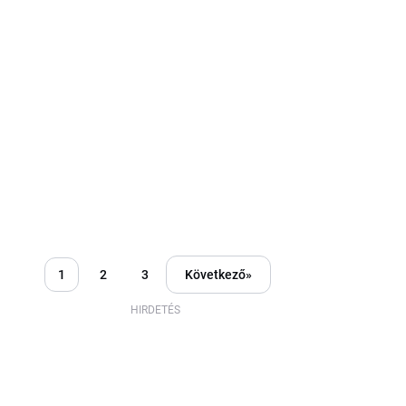
1
2
3
Következő
»
HIRDETÉS