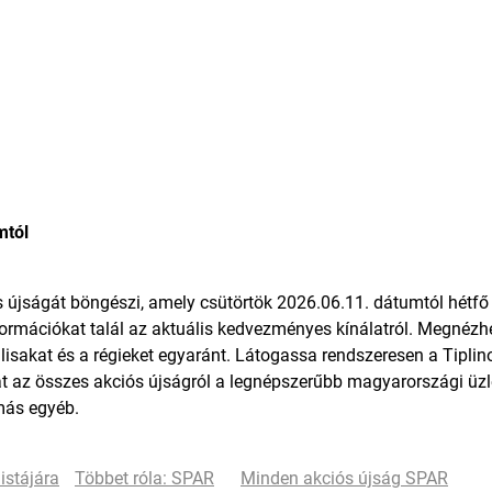
mtól
s újságát böngészi, amely csütörtök 2026.06.11. dátumtól hétfő
formációkat talál az aktuális kedvezményes kínálatról. Megnézhe
álisakat és a régieket egyaránt. Látogassa rendszeresen a Tiplino
t az összes akciós újságról a legnépszerűbb magyarországi üzl
más
egyéb.
istájára
Többet róla: SPAR
Minden akciós újság SPAR