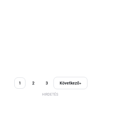
1
2
3
Következő
»
HIRDETÉS