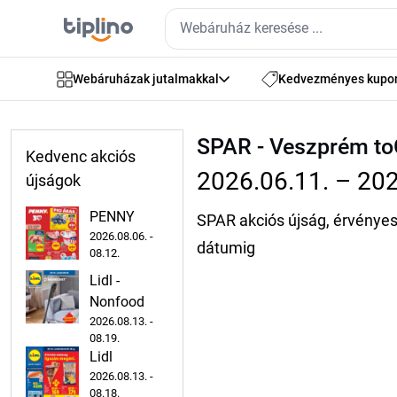
Webáruházak jutalmakkal
Kedvezményes kupo
SPAR - Veszprém to
Kedvenc akciós
2026.06.11. – 202
újságok
PENNY
SPAR akciós újság, érvényes
2026.08.06. -
dátumig
08.12.
Lidl -
Nonfood
2026.08.13. -
08.19.
Lidl
2026.08.13. -
08.18.