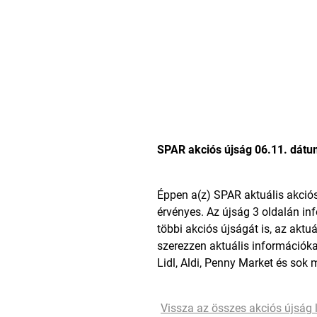
SPAR akciós újság 06.11. dátu
Éppen a(z)
SPAR
aktuális akció
érvényes. Az újság 3 oldalán in
többi akciós újságát is, az aktu
szerezzen aktuális információka
Lidl
,
Aldi
,
Penny Market
és sok 
Vissza az összes akciós újság l