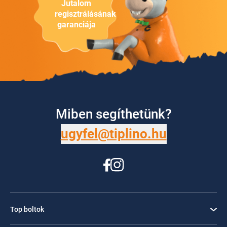
Jutalom
regisztrálásának
garanciája
Miben segíthetünk?
ugyfel@tiplino.hu
Top boltok