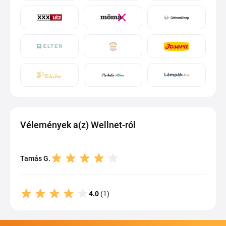
Vélemények a(z) Wellnet-ról
Tamás G.
4.0
(1)