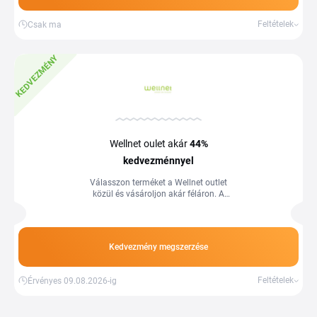
Feltételek
Csak ma
KEDVEZMÉNY
Wellnet oulet akár
44%
kedvezménnyel
Válasszon terméket a Wellnet outlet
közül és vásároljon akár féláron. A
feltételek változhatnak, Több
információért látogasson el a
webáruházba.
Kedvezmény megszerzése
Feltételek
Érvényes 09.08.2026-ig