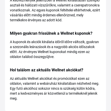
A kedvezmények jellemzően a Wellnet kínálatában szereplő
asztali és hálózati vízszűrőkre, valamint a cserepatronokra
vonatkoznak. Az egyes kuponok feltételei eltérhetnek, ezért
vásárlás előtt mindig érdemes ellenőrizned, mely
termékekre érvényes az adott kód.
Milyen gyakran frissülnek a Wellnet kuponok?
A kuponok és akciók kínálata időről időre változik, gyakran
a szezonális leárazások és a nagyobb akciós időszakok
előtt. Az érvényes Wellnet kuponokat mindig ezen az
oldalon találod összegyűjtve.
Hol találom az aktuális Wellnet akciókat?
Az aktuális Wellnet akciókat és promóciókat ezen az
oldalon, valamint a webáruház kínálatában nézheted meg.
Egy futó akcióhoz sokszor nincs is szükség külön kódra,
mert a kedvezményes ár közvetlenül a termékeknél jelenik
meg.