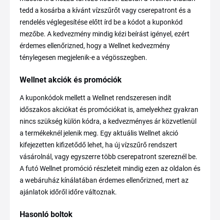
tedd a kosárba a kívánt vízszűrőt vagy cserepatront és a
rendelés véglegesítése előtt írd be a kódot a kuponkód
mezőbe. A kedvezmény mindig kézi beírást igényel, ezért
érdemes ellenőrizned, hogy a Wellnet kedvezmény
ténylegesen megjelenik-e a végösszegben.
Wellnet akciók és promóciók
A kuponkódok mellett a Wellnet rendszeresen indít
időszakos akciókat és promóciókat is, amelyekhez gyakran
nincs szükség külön kódra, a kedvezményes ár közvetlenül
a termékeknél jelenik meg. Egy aktuális Wellnet akció
kifejezetten kifizetődő lehet, ha új vízszűrő rendszert
vásárolnál, vagy egyszerre több cserepatront szereznél be.
A futó Wellnet promóció részleteit mindig ezen az oldalon és
a webáruház kínálatában érdemes ellenőrizned, mert az
ajánlatok időről időre változnak.
Hasonló boltok