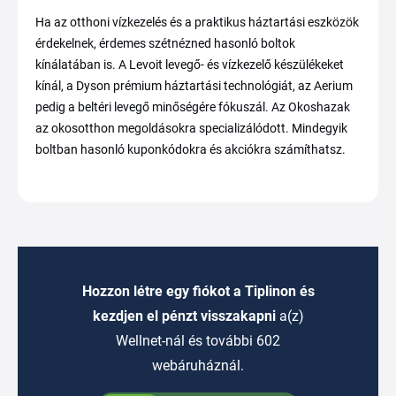
Ha az otthoni vízkezelés és a praktikus háztartási eszközök
érdekelnek, érdemes szétnézned hasonló boltok
kínálatában is. A Levoit levegő- és vízkezelő készülékeket
kínál, a Dyson prémium háztartási technológiát, az Aerium
pedig a beltéri levegő minőségére fókuszál. Az Okoshazak
az okosotthon megoldásokra specializálódott. Mindegyik
boltban hasonló kuponkódokra és akciókra számíthatsz.
Hozzon létre egy fiókot a Tiplinon és
kezdjen el pénzt visszakapni
a(z)
Wellnet-nál és további 602
webáruháznál.