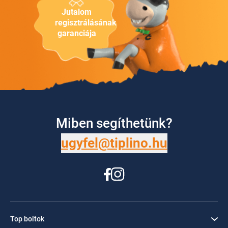
Jutalom
regisztrálásának
garanciája
Miben segíthetünk?
ugyfel@tiplino.hu
Top boltok