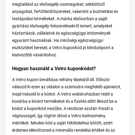
megtalálod az elsősegély-csomagokat, sebkötöző
anyagokat, fertőtlenítőszereket, valamint a kozmetikai és
testápolási termékeket. A márka elsősorban a saját
gyártású elsősegély-felszerelésekről ismert, amelyeket
háztartások, vállalatok és egészségügyi intézmények
egyaránt használnak. Ha minőségi egészségügyi
eszközöket keresel, a Vetro kuponkód jó kiindulópont a
kedvezőbb vásárláshoz.
Hogyan használd a Vetro kuponkódot?
A Vetro kupon beváltása néhány lépésből áll. Először
válaszd ki ezen az oldalon a számodra megfelelő ajánlatot,
majd másold ki a kódot. A Vetro webáruházban tedd a
kosárba a kívánt termékeket és a fizetés előtt illeszd be a
kódot a kuponkód mezőbe. A rendszer ezután frissíti a
végösszeget, így rögtön látod a Vetro kedvezmény
mértékét. Minden kód a saját feltételeihez kötött, ezért
érdemes ellenőrizned a minimális rendelési értéket és az