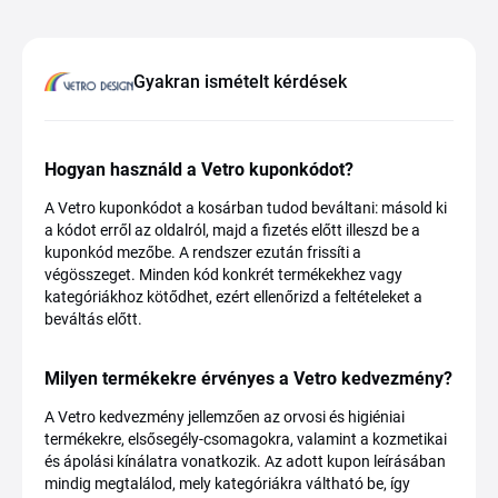
Gyakran ismételt kérdések
Hogyan használd a Vetro kuponkódot?
A Vetro kuponkódot a kosárban tudod beváltani: másold ki
a kódot erről az oldalról, majd a fizetés előtt illeszd be a
kuponkód mezőbe. A rendszer ezután frissíti a
végösszeget. Minden kód konkrét termékekhez vagy
kategóriákhoz kötődhet, ezért ellenőrizd a feltételeket a
beváltás előtt.
Milyen termékekre érvényes a Vetro kedvezmény?
A Vetro kedvezmény jellemzően az orvosi és higiéniai
termékekre, elsősegély-csomagokra, valamint a kozmetikai
és ápolási kínálatra vonatkozik. Az adott kupon leírásában
mindig megtalálod, mely kategóriákra váltható be, így