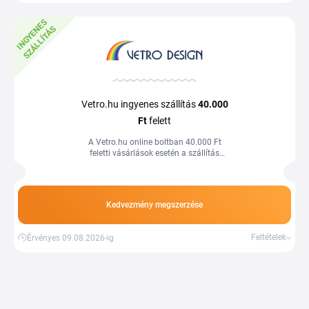
I
N
G
Y
E
E
S
S
Z
Á
L
L
Í
T
Á
N
S
Vetro.hu ingyenes szállítás
40.000
Ft
felett
A Vetro.hu online boltban 40.000 Ft
feletti vásárlások esetén a szállítás
díjtalan.
Kedvezmény megszerzése
Feltételek
Érvényes 09.08.2026-ig