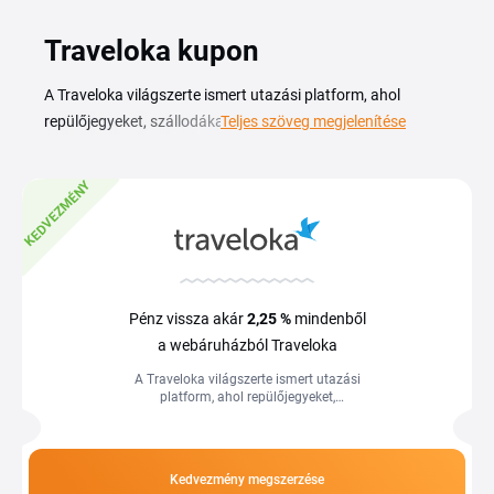
Traveloka kupon
A Traveloka világszerte ismert utazási platform, ahol
repülőjegyeket, szállodákat és élményeket foglalhatsz
Teljes szöveg megjelenítése
egyetlen helyen. A Traveloka kuponkód és az aktuális
akciók segítségével kedvezményesebben tervezheted az
KEDVEZMÉNY
utazásodat, legyen szó hétvégi városlátogatásról, családi
nyaralásról vagy üzleti útról. A platform globális kínálata
több millió szállást és számos légitársaság járatát fedi le. A
Traveloka kupon és aktuális kedvezmények között
repülőjegyekre, szállodákra és aktivitásokra vonatkozó
Pénz vissza akár
2,25 %
mindenből
ajánlatok is szerepelnek, nézz körül, mielőtt befejezed a
a webáruházból Traveloka
foglalást. A foglalási folyamat egyszerű és néhány lépéssel
A Traveloka világszerte ismert utazási
eljutsz az utazásod megerősítéséig.
platform, ahol repülőjegyeket,
szállodákat és élményeket foglalhatsz
egyetlen helyen. A Traveloka
kuponkód...
Kedvezmény megszerzése