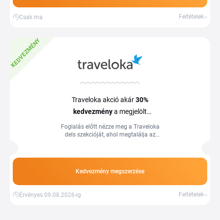
Feltételek
Csak ma
KEDVEZMÉNY
Traveloka akció akár
30%
kedvezmény
a megjelölt
utazásokra
Foglalás előtt nézze meg a Traveloka
dels szekcióját, ahol megtalálja az
aktuális kedvezményes utazásokat. A
kedvezmény mértéke elérheti az akár
30%-ot is. Több információ a
weboldalon, a feltételek változhatnak.
Kedvezmény megszerzése
Feltételek
Érvényes 09.08.2026-ig