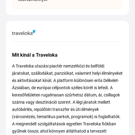
Mit kínál a Traveloka
A Traveloka utazási piactér nemzetközi és belföldi
járatokat, szállodákat, panziókat, valamint helyi élményeket
és aktivitásokat kínál. A platform különösen erős Délkelet-
Ázsiában, de európai célpontok széles körét is lefedi. A
keresőfelületen rugalmasan szűrhetsz dátum, ár, csillagok
száma vagy desztináció szerint. A légi járatok mellett
autóbérlés, repülőtéri transzfer és úti élmények
(városnézés, tematikus parkok, programok) is foglalhatók.
A megrendelt szolgáltatások egyetlen Traveloka fiókban
gyűlnek össze, ahol könnyen átláthatod a tervezett