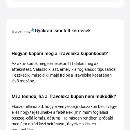
Gyakran ismételt kérdések
Hogyan kapom meg a Traveloka kuponkódot?
Az aktív kódok megjelenésekor itt találod meg az
áttekintést. Válaszd ki azt, amelyik a foglalásod típusához
illeszkedik, másold ki, majd írd be a Traveloka kosarában
lévő mezőbe.
Mi a teendő, ha a Traveloka kupon nem működik?
Először ellenőrizd, hogy érvényességi időszakon belül vagy-
e, és hogy teljesülnek-e a feltételek (minimum foglalási
összeg, célállomás, dátum). Ha minden rendben, próbáld
meg újra a kód kézi beírásával, ügyelve a kis- és
nagybetűkre.