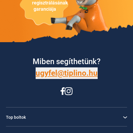
regisztrálásának
garanciája
Miben segíthetünk?
ugyfel@tiplino.hu
Top boltok