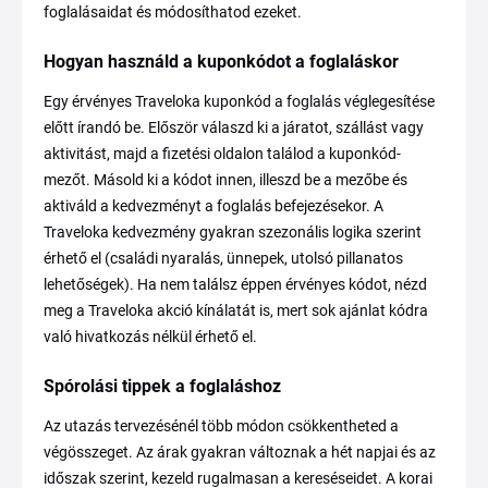
foglalásaidat és módosíthatod ezeket.
Hogyan használd a kuponkódot a foglaláskor
Egy érvényes Traveloka kuponkód a foglalás véglegesítése
előtt írandó be. Először válaszd ki a járatot, szállást vagy
aktivitást, majd a fizetési oldalon találod a kuponkód-
mezőt. Másold ki a kódot innen, illeszd be a mezőbe és
aktiváld a kedvezményt a foglalás befejezésekor. A
Traveloka kedvezmény gyakran szezonális logika szerint
érhető el (családi nyaralás, ünnepek, utolsó pillanatos
lehetőségek). Ha nem találsz éppen érvényes kódot, nézd
meg a Traveloka akció kínálatát is, mert sok ajánlat kódra
való hivatkozás nélkül érhető el.
Spórolási tippek a foglaláshoz
Az utazás tervezésénél több módon csökkentheted a
végösszeget. Az árak gyakran változnak a hét napjai és az
időszak szerint, kezeld rugalmasan a kereséseidet. A korai