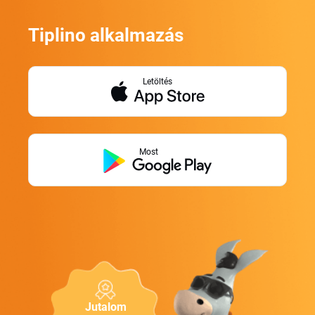
Tiplino alkalmazás
Letöltés
Most
Jutalom