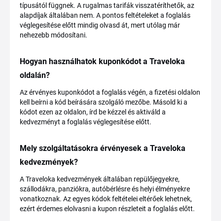
típusától függnek. A rugalmas tarifák visszatéríthetők, az
alapdíjak általában nem. A pontos feltételeket a foglalás
véglegesítése előtt mindig olvasd át, mert utólag már
nehezebb módosítani.
Hogyan használhatok kuponkódot a Traveloka
oldalán?
Az érvényes kuponkódot a foglalás végén, a fizetési oldalon
kell beírni a kód beírására szolgáló mezőbe. Másold ki a
kódot ezen az oldalon, írd be kézzel és aktiváld a
kedvezményt a foglalás véglegesítése előtt.
Mely szolgáltatásokra érvényesek a Traveloka
kedvezmények?
A Traveloka kedvezmények általában repülőjegyekre,
szállodákra, panziókra, autóbérlésre és helyi élményekre
vonatkoznak. Az egyes kódok feltételei eltérőek lehetnek,
ezért érdemes elolvasni a kupon részleteit a foglalás előtt.