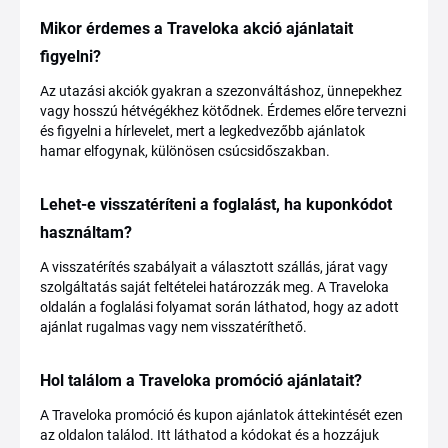
Mikor érdemes a Traveloka akció ajánlatait
figyelni?
Az utazási akciók gyakran a szezonváltáshoz, ünnepekhez
vagy hosszú hétvégékhez kötődnek. Érdemes előre tervezni
és figyelni a hírlevelet, mert a legkedvezőbb ajánlatok
hamar elfogynak, különösen csúcsidőszakban.
Lehet-e visszatéríteni a foglalást, ha kuponkódot
használtam?
A visszatérítés szabályait a választott szállás, járat vagy
szolgáltatás saját feltételei határozzák meg. A Traveloka
oldalán a foglalási folyamat során láthatod, hogy az adott
ajánlat rugalmas vagy nem visszatéríthető.
Hol találom a Traveloka promóció ajánlatait?
A Traveloka promóció és kupon ajánlatok áttekintését ezen
az oldalon találod. Itt láthatod a kódokat és a hozzájuk