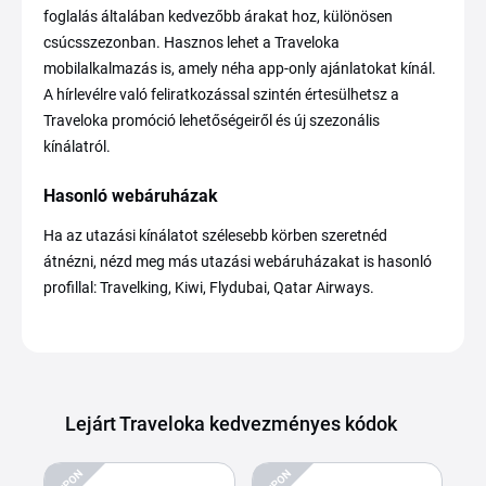
foglalás általában kedvezőbb árakat hoz, különösen
csúcsszezonban. Hasznos lehet a Traveloka
mobilalkalmazás is, amely néha app-only ajánlatokat kínál.
A hírlevélre való feliratkozással szintén értesülhetsz a
Traveloka promóció lehetőségeiről és új szezonális
kínálatról.
Hasonló webáruházak
Ha az utazási kínálatot szélesebb körben szeretnéd
átnézni, nézd meg más utazási webáruházakat is hasonló
profillal: Travelking, Kiwi, Flydubai, Qatar Airways.
Lejárt Traveloka kedvezményes kódok
KUPON
KUPON