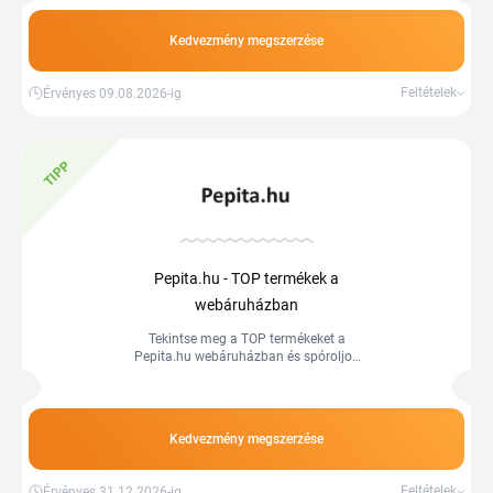
Kedvezmény megszerzése
Feltételek
Érvényes 09.08.2026-ig
TIPP
Pepita.hu - TOP termékek a
webáruházban
Tekintse meg a TOP termékeket a
Pepita.hu webáruházban és spóroljon
még ma a vásárláson. Vásároljon a
Tiplinoval.
Kedvezmény megszerzése
Feltételek
Érvényes 31.12.2026-ig