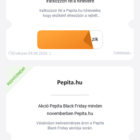
iratkozzon fel a hírlevélre
Iratkozzon fel a Pepita.hu hírlevelére,
hogy elsőként értesüljön a rejtett
ajánlatokról, akciókról, kuponokról.
Spóroljon még ma a Tiplinoval és
vásároljon kedvező árakon.
zik
Kupon megszerzése
Feltételek
Érvényes 09.08.2026-ig
KEDVEZMÉNY
Akció Pepita Black Friday minden
novemberben Pepita.hu
Vásároljon kedvezményes áron a Pepita
Black Friday akciója során.