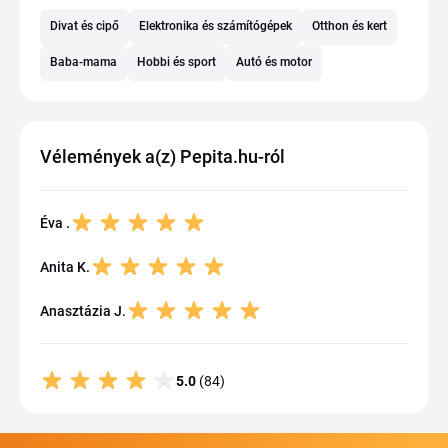
Divat és cipő
Elektronika és számítógépek
Otthon és kert
Baba-mama
Hobbi és sport
Autó és motor
Vélemények a(z) Pepita.hu-ról
Éva .
Anita K.
Anasztázia J.
5.0
(84)