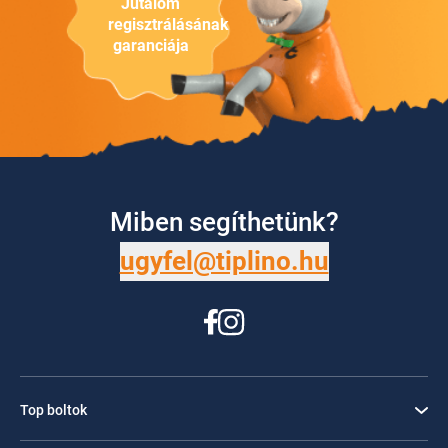
Jutalom
regisztrálásának
garanciája
Miben segíthetünk?
ugyfel@tiplino.hu
Top boltok