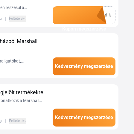
en részesül a
dik
ező árakon még ma a
|
ig
Feltételek
Kupon megszerzése
házból Marshall
hallgatókat,
Kedvezmény megszerzése
angszórókat kínál a
jelölt termékekre
vonatkozik a Marshall
 kedvezmény mértéke is
Kedvezmény megszerzése
|
ig
Feltételek