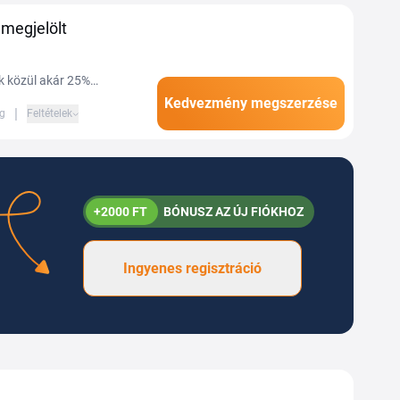
megjelölt
k közül akár 25%
mény csak a megjelölt
Kedvezmény megszerzése
|
ig
Feltételek
ruházban.
+2000 FT
BÓNUSZ AZ ÚJ FIÓKHOZ
Ingyenes regisztráció