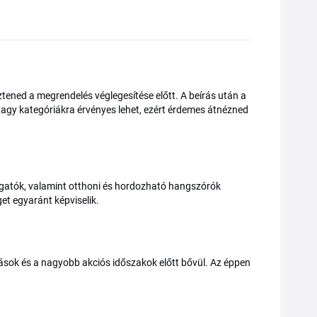
tened a megrendelés véglegesítése előtt. A beírás után a
gy kategóriákra érvényes lehet, ezért érdemes átnézned
allgatók, valamint otthoni és hordozható hangszórók
et egyaránt képviselik.
zások és a nagyobb akciós időszakok előtt bővül. Az éppen