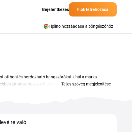
Bejelentkezés
Fiók létrehozása
Tiplino hozzáadása a böngészőhöz
amint otthoni és hordozható hangszórókat kínál a márka
sebben juthatsz hozzá a hangtechnikai termékekhez, legyen
Teljes szöveg megjelenítése
n az oldalon összegyűjtöttük az elérhető Marshall kuponokat
ezmény lehetőségeit, válaszd ki a számodra megfelelő kódot,
ró vagy fejhallgató ára azonnal csökken, mielőtt fizetnél.
levélre való