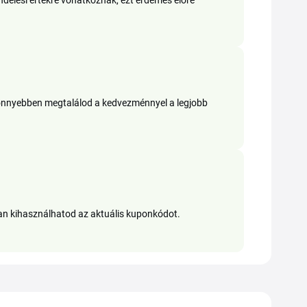
delési értékre vonatkoznak, ezt érdemes előre
 könnyebben megtalálod a kedvezménnyel a legjobb
ban kihasználhatod az aktuális kuponkódot.