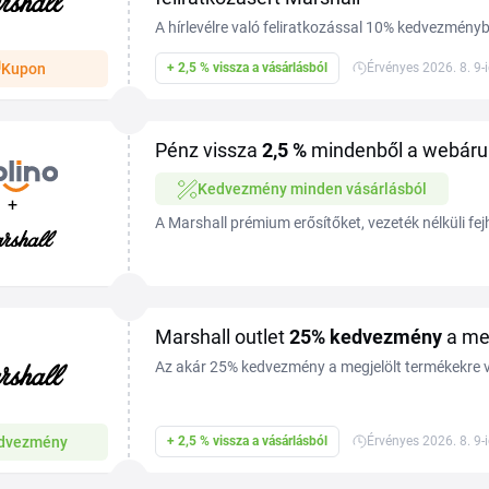
A hírlevélre való feliratkozással 10% kedvezményb
fejhallgatókra és mikrofonokra. Vásároljon kedv
Kupon
+ 2,5 % vissza a vásárlásból
Érvényes 2026. 8. 9-
Tiplinoval.
Pénz vissza
2,5 %
mindenből a webáru
Kedvezmény minden vásárlásból
+
A Marshall prémium erősítőket, vezeték nélküli fej
fülhallgatókat, valamint otthoni és hordozható h
márka...
Marshall outlet
25%
kedvezmény
a meg
Az akár 25% kedvezmény a megjelölt termékekre 
Outlet szekciójában. A termékek listája, ahogy a
változó. Több információ a webáruházban.
dvezmény
+ 2,5 % vissza a vásárlásból
Érvényes 2026. 8. 9-