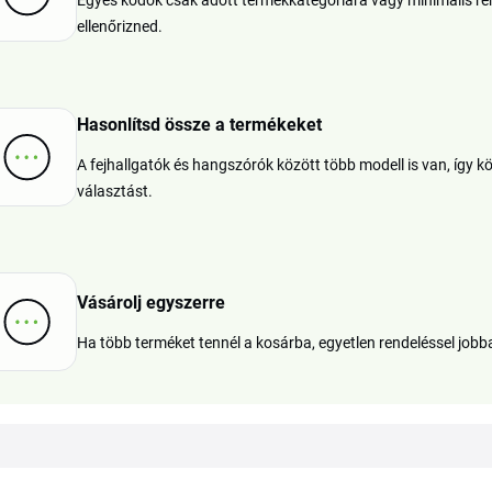
Egyes kódok csak adott termékkategóriára vagy minimális ren
ellenőrizned.
Hasonlítsd össze a termékeket
A fejhallgatók és hangszórók között több modell is van, így
választást.
Vásárolj egyszerre
Ha több terméket tennél a kosárba, egyetlen rendeléssel job