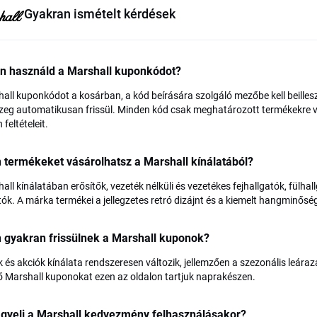
Gyakran ismételt kérdések
n használd a Marshall kuponkódot?
all kuponkódot a kosárban, a kód beírására szolgáló mezőbe kell beillesz
eg automatikusan frissül. Minden kód csak meghatározott termékekre va
feltételeit.
 termékeket vásárolhatsz a Marshall kínálatából?
all kínálatában erősítők, vezeték nélküli és vezetékes fejhallgatók, fülh
tók. A márka termékei a jellegzetes retró dizájnt és a kiemelt hangminőség
 gyakran frissülnek a Marshall kuponok?
 és akciók kínálata rendszeresen változik, jellemzően a szezonális leára
ő Marshall kuponokat ezen az oldalon tartjuk naprakészen.
igyelj a Marshall kedvezmény felhasználásakor?