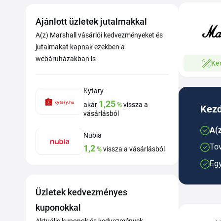
Ajánlott üzletek jutalmakkal
A(z) Marshall vásárlói kedvezményeket és
jutalmakat kapnak ezekben a
webáruházakban is
Ke
Kytary
1,25
akár
%
vissza a
Kezd
vásárlásból
A(z
Nubia
Tov
1,2
%
vissza a vásárlásból
Egy
Üzletek kedvezményes
kuponokkal