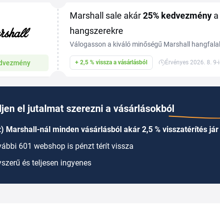
Marshall sale akár
25%
kedvezmény
a 
hangszerekre
Válogasson a kiváló minőségű Marshall hangfala
kedvezménnyel. Nincs szükség kuponra. A kedvez
dvezmény
+ 2,5 % vissza a vásárlásból
Érvényes 2026. 8. 9-
termékekre vonatkozik. Több információ a webá
jen el jutalmat szerezni a vásárlásokból
) Marshall-nál minden vásárlásból akár 2,5 % visszatérítés jár
ábbi 601 webshop is pénzt térít vissza
szerű és teljesen ingyenes