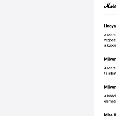
Hogya
A Marsh
végössz
a kupon 
Milyen
A Marsh
találha
Milyen
A kódok
elérhet
Mire f