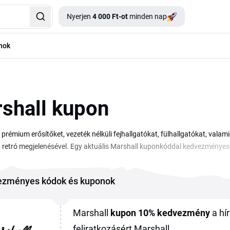
Nyerjen
4 000 Ft-ot
minden nap
nok
shall kupon
 prémium erősítőket, vezeték nélküli fejhallgatókat, fülhallgatókat, val
s, retró megjelenésével. Egy aktuális Marshall kuponkóddal kedvezménye
tteremhez illő erősítőről vagy a hétköznapokra szánt fülhallgatóról. Eze
t, hogy egyszerűbben spórolhass a vásárlásnál. Nézd át a Marshall kedv
ezményes kódok és kuponok
e a kosárban a megrendelés véglegesítése előtt. Így a kiválasztott hangszó
Marshall
kupon
10%
kedvezmény
a hír
feliratkozásért Marshall