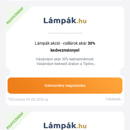
KEDVEZMÉNY
Lámpák akció - csillárok akár
30%
kedvezménnyel
Vásároljon akár 30% kedvezménnyel.
Vásároljon kedvező árakon a Tiplino
cashback portál segítségével és
kuponjaival.
Kedvezmény megszerzése
Feltételek
Érvényes 09.08.2026-ig
KEDVEZMÉNY