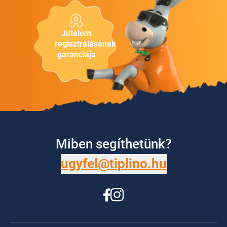
Jutalom
regisztrálásának
garanciája
Miben segíthetünk?
ugyfel@tiplino.hu