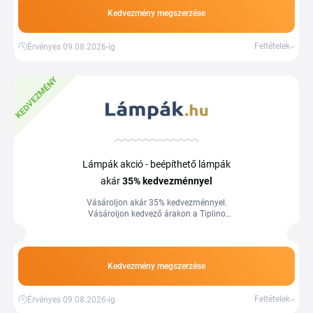
Kedvezmény megszerzése
Feltételek
Érvényes 09.08.2026-ig
KEDVEZMÉNY
Lámpák akció - beépíthető lámpák
akár
35%
kedvezménnyel
Vásároljon akár 35% kedvezménnyel.
Vásároljon kedvező árakon a Tiplino
cashback portál segítségével és
kuponjaival.
Kedvezmény megszerzése
Feltételek
Érvényes 09.08.2026-ig