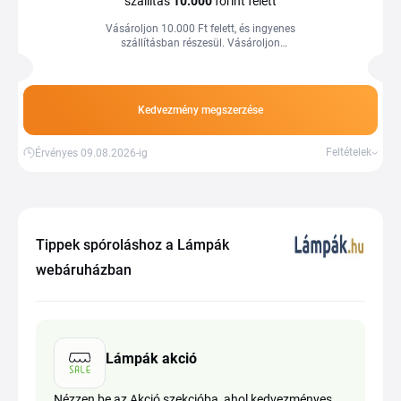
szállítás
10.000
forint felett
Vásároljon 10.000 Ft felett, és ingyenes
szállításban részesül. Vásároljon
kedvező árakon a Tiplino cashback
portál segítségével és kuponjaival.
Kedvezmény megszerzése
Feltételek
Érvényes 09.08.2026-ig
Tippek spóroláshoz a Lámpák
webáruházban
Lámpák akció
Nézzen be az Akció szekcióba, ahol kedvezményes