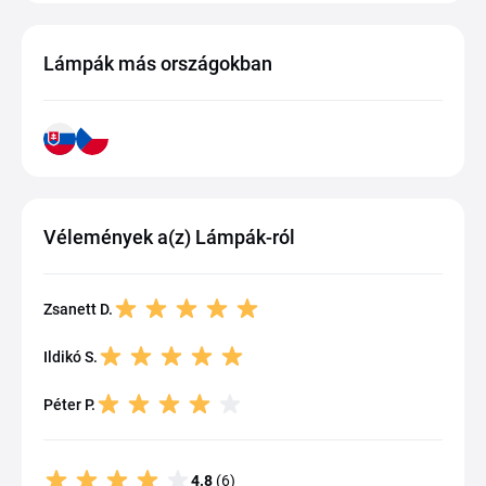
Lámpák más országokban
Vélemények a(z) Lámpák-ról
Zsanett D.
Ildikó S.
Péter P.
4.8
(6)