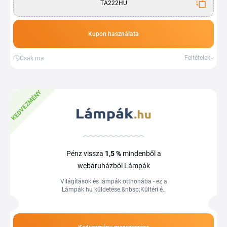
TA222HU
Kupon használata
Feltételek
Csak ma
KEDVEZMÉNY
Pénz vissza
1,5 %
mindenből a
webáruházból Lámpák
Világítások és lámpák otthonába - ez a
Lámpák hu küldetése.&nbsp;Kültéri és
beltéri lámpák, LED lámpák, mennyezeti,
álló- vagy&nbsp;fali lámpák,...