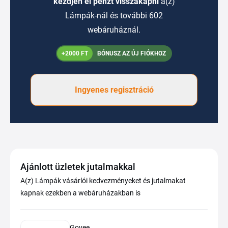
kezdjen el pénzt visszakapni
a(z)
Lámpák-nál és további 602
webáruháznál.
+2000 FT
BÓNUSZ AZ ÚJ FIÓKHOZ
Ingyenes regisztráció
Ajánlott üzletek jutalmakkal
A(z) Lámpák vásárlói kedvezményeket és jutalmakat
kapnak ezekben a webáruházakban is
Govee