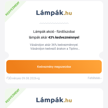
KEDVEZMÉNY
Lámpák akció - fürdőszobai
lámpák akár
43%
kedvezménnyel
Vásároljon akár 36% kedvezménnyel.
Vásároljon kedvező árakon a Tiplino
cashback portál segítségével és
kuponjaival.
Kedvezmény megszerzése
Feltételek
Érvényes 09.08.2026-ig
KEDVEZMÉNY