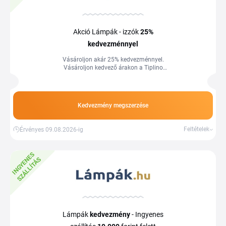
Akció Lámpák - izzók
25%
kedvezménnyel
Vásároljon akár 25% kedvezménnyel.
Vásároljon kedvező árakon a Tiplino
cashback portál segítségével és
kuponjaival.
Kedvezmény megszerzése
Feltételek
Érvényes 09.08.2026-ig
I
N
G
Y
E
E
S
S
Z
Á
L
L
Í
T
Á
N
S
Lámpák
kedvezmény
- Ingyenes