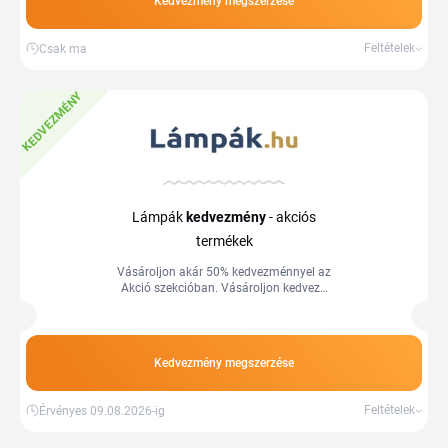
Kedvezmény megszerzése
Feltételek
Csak ma
KEDVEZMÉNY
Lámpák
kedvezmény
- akciós
termékek
Vásároljon akár 50% kedvezménnyel az
Akció szekcióban. Vásároljon kedvező
árakon a Tiplino cashback portál
segítségével és kuponjaival.
Kedvezmény megszerzése
Feltételek
Érvényes 09.08.2026-ig