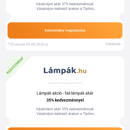
Vásároljon akár 37% kedvezménnyel.
Vásároljon kedvező árakon a Tiplino
cashback portál segítségével és
kuponjaival.
Kedvezmény megszerzése
Feltételek
Érvényes 09.08.2026-ig
KEDVEZMÉNY
Lámpák akció - fali lámpák akár
35%
kedvezménnyel
Vásároljon akár 35% kedvezménnyel.
Vásároljon kedvező árakon a Tiplino
cashback portál segítségével és
kuponjaival.