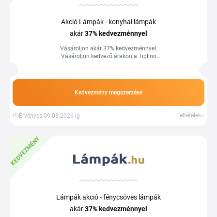
Akció Lámpák - konyhai lámpák
akár
37%
kedvezménnyel
Vásároljon akár 37% kedvezménnyel.
Vásároljon kedvező árakon a Tiplino
cashback portál segítségével és
kuponjaival.
Kedvezmény megszerzése
Feltételek
Érvényes 09.08.2026-ig
KEDVEZMÉNY
Lámpák akció - fénycsöves lámpák
akár
37%
kedvezménnyel