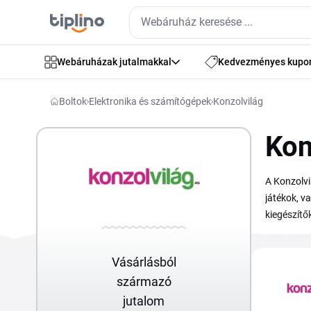
Webáruházak jutalmakkal
Kedvezményes kupo
Boltok
Elektronika és számítógépek
Konzolvilág
Kon
A Konzolvi
játékok, v
kiegészítő
is várják, 
Vásárlásból
származó
jutalom