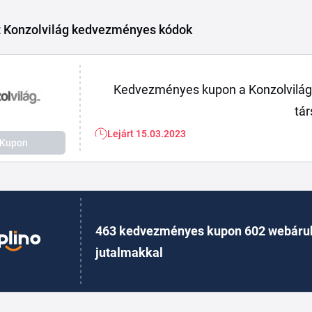
t Konzolvilág kedvezményes kódok
Kedvezményes kupon a Konzolvilá
tár
Lejárt 15.03.2023
Kupon
463 kedvezményes kupon 602 webáru
jutalmakkal