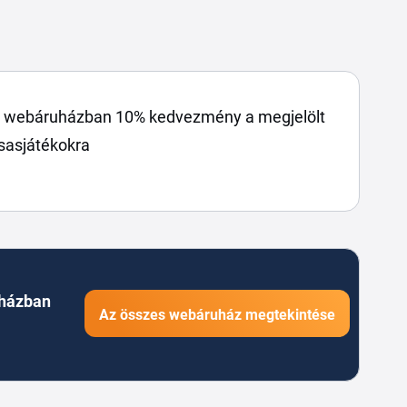
g webáruházban 10% kedvezmény a megjelölt
sasjátékokra
házban
Az összes webáruház megtekintése