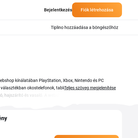
Bejelentkezés
Fiók létrehozása
Tiplino hozzáadása a böngészőhöz
webshop kínálatában PlayStation, Xbox, Nintendo és PC
a választékban okostelefonok, tabletek, számítógépek és
Teljes szöveg megjelenítése
ító, hajszárító és vasaló. A webshopban spórolási lehetőségek
árlás mellett a Konzolvilág szervizlehetőséggel is várja.
ény