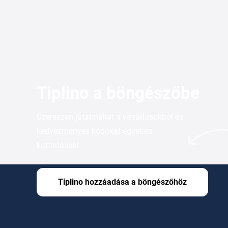
Tiplino a böngészőbe
Szerezzen jutalmakat a vásárlásokból és
kedvezményes kódokat egyetlen
kattintással
Tiplino hozzáadása a böngészőhöz