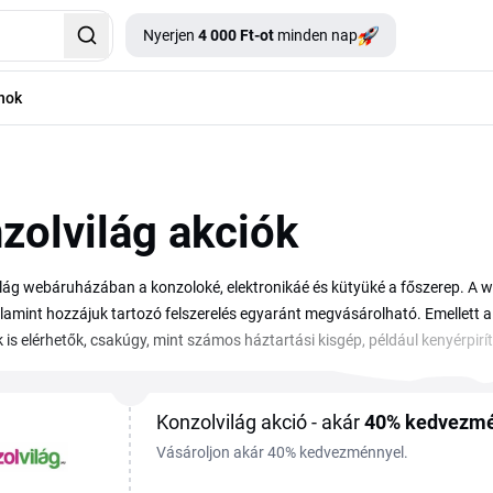
Nyerjen
4 000 Ft-ot
minden nap
nok
zolvilág akciók
lág webáruházában a konzoloké, elektronikáé és kütyüké a főszerep. A 
alamint hozzájuk tartozó felszerelés egyaránt megvásárolható. Emellett 
k is elérhetők, csakúgy, mint számos háztartási kisgép, például kenyérpir
mint például a
Konzolvilág kuponok
, különféle akciók és leárazások. A vás
Konzolvilág akció - akár
40%
kedvezm
Vásároljon akár 40% kedvezménnyel.