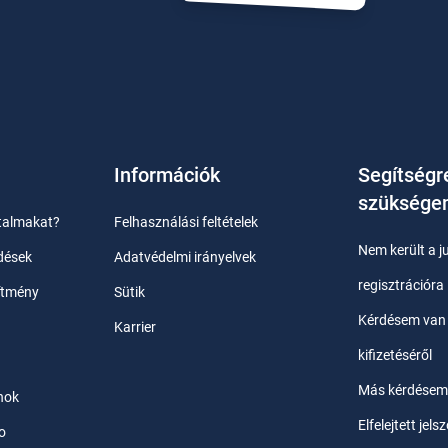
Információk
Segítségr
szükség
talmakat?
Felhasználási feltételek
Nem került a 
dések
Adatvédelmi irányelvek
regisztrációra
ítmény
Sütik
Kérdésem van 
Karrier
kifizetéséről
Más kérdésem
nok
Elfelejtett jels
o