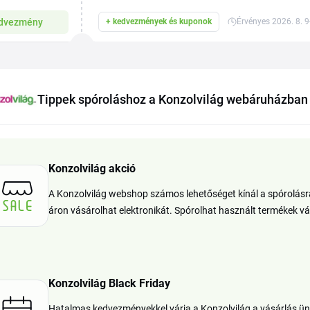
dvezmény
+ kedvezmények és kuponok
Érvényes 2026. 8. 9
Tippek spóroláshoz a Konzolvilág webáruházban
Konzolvilág akció
A Konzolvilág webshop számos lehetőséget kínál a spórolásra
áron vásárolhat elektronikát. Spórolhat használt termékek vá
Konzolvilág Black Friday
Hatalmas kedvezményekkel várja a Konzolvilág a vásárlás ün