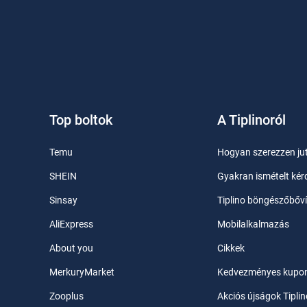
Top boltok
A Tiplinoról
Temu
Hogyan szerezzen ju
SHEIN
Gyakran ismételt kér
Sinsay
Tiplino böngészőbőv
AliExpress
Mobilalkalmazás
About you
Cikkek
MerkuryMarket
Kedvezményes kupo
Zooplus
Akciós újságok Tiplin