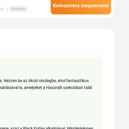
Kedvezmény megszerzése
|
-ig
Feltételek
. Nézzen be az Akció részlegbe, ahol fantasztikus
sárlásával is, amelyeket a Használt szekcióban talál.
nepe, azaz a Black Friday alkalmával. Mindenképpen