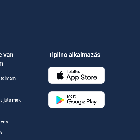
e van
Tiplino alkalmazás
em
Letöltés
jutalmam
Most
a jutalmak
 van
zó