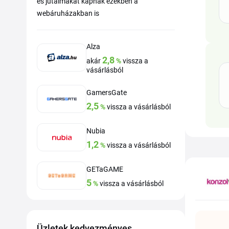
és jutalmakat kapnak ezekben a
webáruházakban is
Alza
2,8
akár
%
vissza a
vásárlásból
GamersGate
2,5
%
vissza a vásárlásból
Nubia
1,2
%
vissza a vásárlásból
GETaGAME
5
%
vissza a vásárlásból
Üzletek kedvezményes