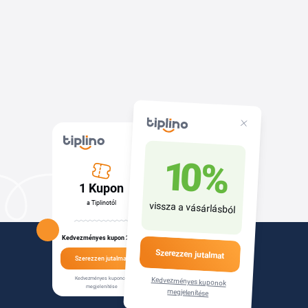
10 %
1 Kupon
a Tiplinotól
vissza a vásárlásból
Kedvezményes kupon 200 ft
Szerezzen jutalmat
Szerezzen jutalmat
Kedvezményes kuponok
Kedvezményes kuponok
megjelenítése
megjelenítése