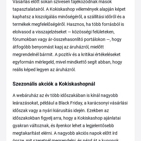
Vásárlás előtt sokan szívesen tájékozódnak mások
tapasztalatairól. A Kokiskashop vélemények alapján képet
kaphatsz a kiszolgálás minőségéről, a szállítási időről és a
termékek megfelelőségéről. Hasznos, ha több forrásból is
elolvasod a visszajelzéseket — közösségi felületeken,
fórumokban vagy ár-összehasonlító portálokon —, hogy
átfogóbb benyomást kapj az áruházról, mielőtt
megrendelnél bármit. A pozitív és a kritikai értékeléseket
egyformán mérlegeld, mivel mindkettő segít abban, hogy
reális képed legyen az áruházról.
Szezonális akciók a Kokiskashopnál
A webáruház az év több időszakában is kínál nagyobb
leárazásokat, például a Black Friday, a karácsonyi vásárlási
időszak vagy a nyári kiárusítás idején. Ezekben az
időszakokban figyelj arra, hogy a Kokiskashop ajánlatai
gyakran változnak, és ilyenkor lehet a legjelentősebb
megtakarítást elérni. A nagyobb akciós napok előtt írd
össze, mit szeretnél megrendelni, és nézd át a kuponok