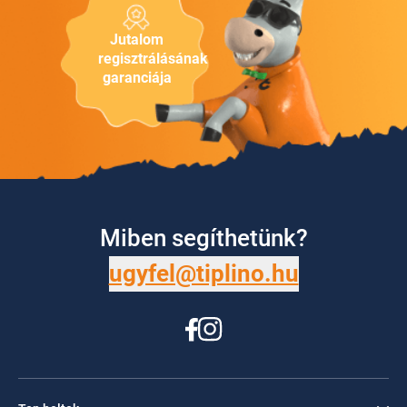
Jutalom
regisztrálásának
garanciája
Miben segíthetünk?
ugyfel@tiplino.hu