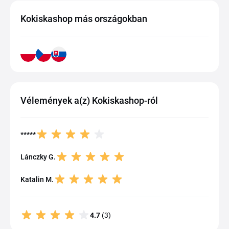
Kokiskashop más országokban
Vélemények a(z) Kokiskashop-ról
*****
Lánczky G.
Katalin M.
4.7
(3)