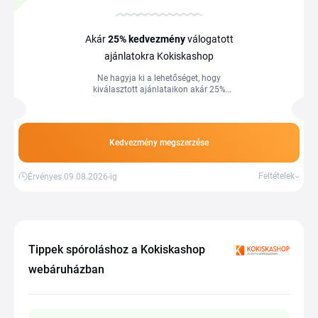
Akár
25%
kedvezmény
válogatott
ajánlatokra Kokiskashop
Ne hagyja ki a lehetőséget, hogy
kiválasztott ajánlataikon akár 25%
kedvezményt szerezzen! Látogasson el
weboldalunkra, használja ki a
kuponkódokat, akciókat és visszatérítési
lehetőségeket és spóroljon még ma.
Kedvezmény megszerzése
Feltételek
Érvényes 09.08.2026-ig
Tippek spóroláshoz a Kokiskashop
webáruházban