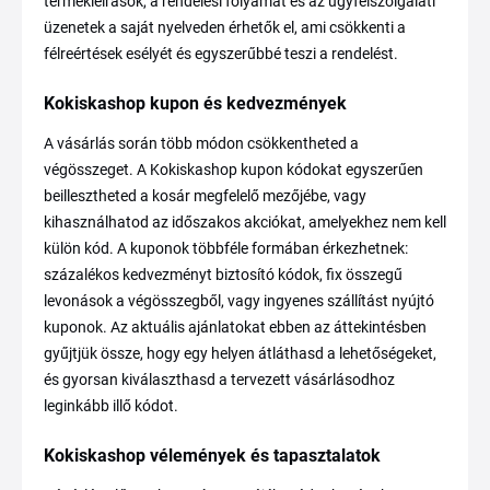
termékleírások, a rendelési folyamat és az ügyfélszolgálati
üzenetek a saját nyelveden érhetők el, ami csökkenti a
félreértések esélyét és egyszerűbbé teszi a rendelést.
Kokiskashop kupon és kedvezmények
A vásárlás során több módon csökkentheted a
végösszeget. A Kokiskashop kupon kódokat egyszerűen
beillesztheted a kosár megfelelő mezőjébe, vagy
kihasználhatod az időszakos akciókat, amelyekhez nem kell
külön kód. A kuponok többféle formában érkezhetnek:
százalékos kedvezményt biztosító kódok, fix összegű
levonások a végösszegből, vagy ingyenes szállítást nyújtó
kuponok. Az aktuális ajánlatokat ebben az áttekintésben
gyűjtjük össze, hogy egy helyen átláthasd a lehetőségeket,
és gyorsan kiválaszthasd a tervezett vásárlásodhoz
leginkább illő kódot.
Kokiskashop vélemények és tapasztalatok