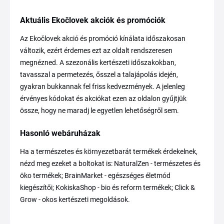
Aktuális Ekočlovek akciók és promóciók
Az Ekočlovek akció és promóció kínálata időszakosan
változik, ezért érdemes ezt az oldalt rendszeresen
megnézned. A szezonális kertészeti időszakokban,
tavasszal a permetezés, ősszel a talajápolás idején,
gyakran bukkannak fel friss kedvezmények. A jelenleg
érvényes kódokat és akciókat ezen az oldalon gyűjtjük
össze, hogy ne maradj le egyetlen lehetőségről sem.
Hasonló webáruházak
Ha a természetes és környezetbarát termékek érdekelnek,
nézd meg ezeket a boltokat is: NaturalZen - természetes és
öko termékek; BrainMarket - egészséges életmód
kiegészítői; KokiskaShop - bio és reform termékek; Click &
Grow - okos kertészeti megoldások.