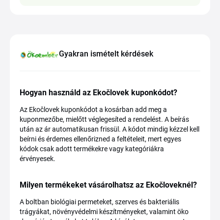
Gyakran ismételt kérdések
Hogyan használd az Ekočlovek kuponkódot?
Az Ekočlovek kuponkódot a kosárban add meg a
kuponmezőbe, mielőtt véglegesíted a rendelést. A beírás
után az ár automatikusan frissül. A kódot mindig kézzel kell
beírni és érdemes ellenőrizned a feltételeit, mert egyes
kódok csak adott termékekre vagy kategóriákra
érvényesek.
Milyen termékeket vásárolhatsz az Ekočloveknél?
A boltban biológiai permeteket, szerves és bakteriális
trágyákat, növényvédelmi készítményeket, valamint öko