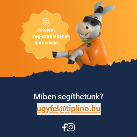
Jutalom
regisztrálásának
garanciája
Miben segíthetünk?
ugyfel@tiplino.hu