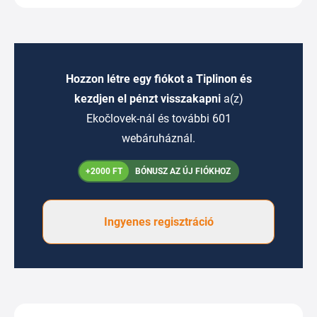
Hozzon létre egy fiókot a Tiplinon és
kezdjen el pénzt visszakapni
a(z)
Ekočlovek-nál és további 601
webáruháznál.
+2000 FT
BÓNUSZ AZ ÚJ FIÓKHOZ
Ingyenes regisztráció