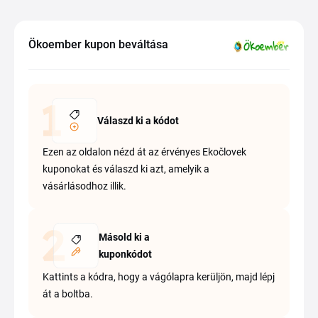
Ökoember kupon beváltása
Válaszd ki a kódot
Ezen az oldalon nézd át az érvényes Ekočlovek
kuponokat és válaszd ki azt, amelyik a
vásárlásodhoz illik.
Másold ki a
kuponkódot
Kattints a kódra, hogy a vágólapra kerüljön, majd lépj
át a boltba.