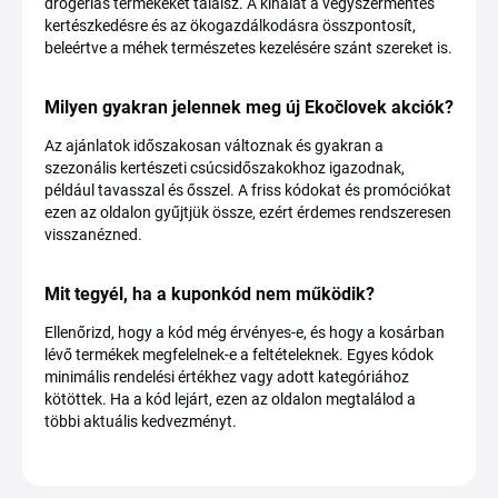
drogériás termékeket találsz. A kínálat a vegyszermentes
kertészkedésre és az ökogazdálkodásra összpontosít,
beleértve a méhek természetes kezelésére szánt szereket is.
Milyen gyakran jelennek meg új Ekočlovek akciók?
Az ajánlatok időszakosan változnak és gyakran a
szezonális kertészeti csúcsidőszakokhoz igazodnak,
például tavasszal és ősszel. A friss kódokat és promóciókat
ezen az oldalon gyűjtjük össze, ezért érdemes rendszeresen
visszanézned.
Mit tegyél, ha a kuponkód nem működik?
Ellenőrizd, hogy a kód még érvényes-e, és hogy a kosárban
lévő termékek megfelelnek-e a feltételeknek. Egyes kódok
minimális rendelési értékhez vagy adott kategóriához
kötöttek. Ha a kód lejárt, ezen az oldalon megtalálod a
többi aktuális kedvezményt.