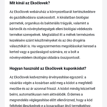
Mit kínál az Ekočlovek?
Az Ekočlovek webáruház a környezetbarát kertészkedésre
és gazdálkodásra szakosodott. A kínálatban biológiai
permetek, organikus és bakteriális trágyák, valamint a
kártevők és növénybetegségek elleni biológiai védekezés
termékei szerepelnek. Megtalálod itt a méhek természetes
kezelésére szánt készítményeket és az öko drogéria
választékát is. Ha vegyszermentes megoldásokat keresel a
kerted vagy a gazdaságod számára, ez a bolt a
növényvédelem ökológiai oldalára összpontosít.
Hogyan használd az Ekočlovek kuponkódot?
Az Ekočlovek kedvezmény érvényesítése egyszerű: a
vásárlás végén a kosárban add meg a kódot a megfelelő
mezőbe és az ár azonnal frissül. A kódot mindig kézzel kell
beírni, automatikusan nem aktiválódik. Érdemes a
megrendelés véglegesítése előtt ellenőrizned, hogy a kód
feltételei illeszkednek-e a kosaradban lévő termékekhez.