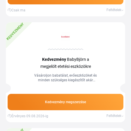
Feltételek
Csak ma
KEDVEZMÉNY
Kedvezmény
BabyBjörn a
megjelölt etetési eszközökre
Vásároljon babatálat, evőeszk6zöket és
minden szükséges kiegészítőt akár
BabyBjörn kupon nélkül is.
Kedvezmény megszerzése
Feltételek
Érvényes 09.08.2026-ig