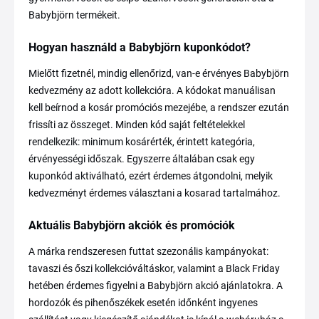
Babybjörn termékeit.
Hogyan használd a Babybjörn kuponkódot?
Mielőtt fizetnél, mindig ellenőrizd, van-e érvényes Babybjörn
kedvezmény az adott kollekcióra. A kódokat manuálisan
kell beírnod a kosár promóciós mezejébe, a rendszer ezután
frissíti az összeget. Minden kód saját feltételekkel
rendelkezik: minimum kosárérték, érintett kategória,
érvényességi időszak. Egyszerre általában csak egy
kuponkód aktiválható, ezért érdemes átgondolni, melyik
kedvezményt érdemes választani a kosarad tartalmához.
Aktuális Babybjörn akciók és promóciók
A márka rendszeresen futtat szezonális kampányokat:
tavaszi és őszi kollekcióváltáskor, valamint a Black Friday
hetében érdemes figyelni a Babybjörn akció ajánlatokra. A
hordozók és pihenőszékek esetén időnként ingyenes