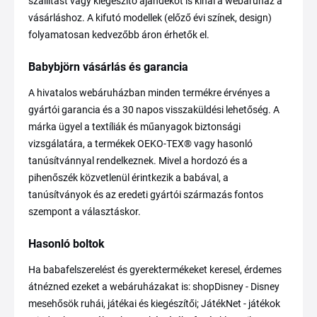
szállítást vagy kiegészítő ajándékot is kínál a webáruház a
vásárláshoz. A kifutó modellek (előző évi színek, design)
folyamatosan kedvezőbb áron érhetők el.
Babybjörn vásárlás és garancia
A hivatalos webáruházban minden termékre érvényes a
gyártói garancia és a 30 napos visszaküldési lehetőség. A
márka ügyel a textíliák és műanyagok biztonsági
vizsgálatára, a termékek OEKO-TEX® vagy hasonló
tanúsítvánnyal rendelkeznek. Mivel a hordozó és a
pihenőszék közvetlenül érintkezik a babával, a
tanúsítványok és az eredeti gyártói származás fontos
szempont a választáskor.
Hasonló boltok
Ha babafelszerelést és gyerektermékeket keresel, érdemes
átnézned ezeket a webáruházakat is: shopDisney - Disney
mesehősök ruhái, játékai és kiegészítői; JátékNet - játékok