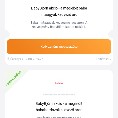
BabyBjörn akció - a megjelölt baba
hintaágyak kedvező áron
Baba hintaágyak kedvezményes áron. A
kedvezmény BabyBjörn kupon nélkül is
érvényes.
Kedvezmény megszerzése
Feltételek
Érvényes 09.08.2026-ig
KEDVEZMÉNY
BabyBjörn akció - a megjelölt
babahordozók kedvező áron