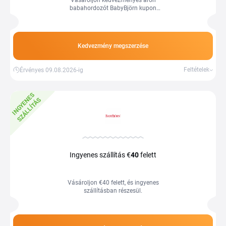
Vásároljon kedvezményes áron
babahordozót BabyBjörn kupon
használata nélkül.
Kedvezmény megszerzése
Feltételek
Érvényes 09.08.2026-ig
I
N
G
Y
E
E
S
S
Z
Á
L
L
Í
T
Á
N
S
Ingyenes szállítás €
40
felett
Vásároljon €40 felett, és ingyenes
szállításban részesül.