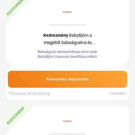
KEDVEZMÉNY
Kedvezmény
BabyBjörn a
megjelölt babaágyakra és
kiegészítőkre
Babaágyak kedvezményes áron akár
BabyBjörn kuponok beváltása nélkül.
Kedvezmény megszerzése
Feltételek
Érvényes 09.08.2026-ig
KEDVEZMÉNY