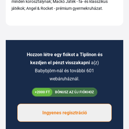
minden korosztálynak; Mackó Játék - fa- és klasszikus
játékok; Angel & Rocket - prémium gyermekruházat.
Hozzon létre egy fiókot a Tiplinon és
kezdjen el pénzt visszakapni
a(z)
Babybjörn-nál és további 601
webáruháznál.
+2000 FT
BÓNUSZ AZ ÚJ FIÓKHOZ
Ingyenes regisztráció