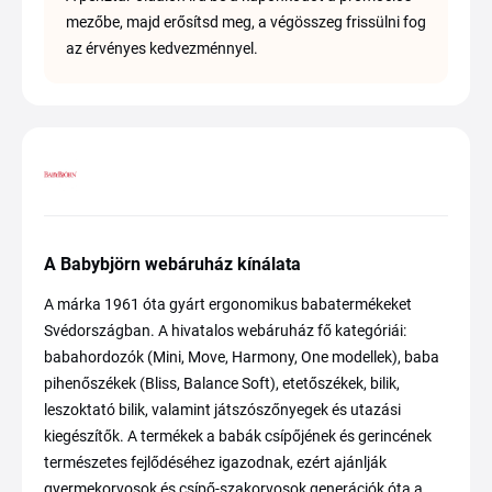
mezőbe, majd erősítsd meg, a végösszeg frissülni fog
az érvényes kedvezménnyel.
A Babybjörn webáruház kínálata
A márka 1961 óta gyárt ergonomikus babatermékeket
Svédországban. A hivatalos webáruház fő kategóriái:
babahordozók (Mini, Move, Harmony, One modellek), baba
pihenőszékek (Bliss, Balance Soft), etetőszékek, bilik,
leszoktató bilik, valamint játszószőnyegek és utazási
kiegészítők. A termékek a babák csípőjének és gerincének
természetes fejlődéséhez igazodnak, ezért ajánlják
gyermekorvosok és csípő-szakorvosok generációk óta a