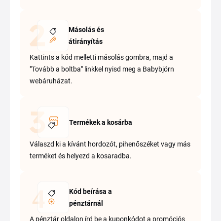
Másolás és
átirányítás
Kattints a kód melletti másolás gombra, majd a
"Tovább a boltba" linkkel nyisd meg a Babybjörn
webáruházat.
Termékek a kosárba
Válaszd ki a kívánt hordozót, pihenőszéket vagy más
terméket és helyezd a kosaradba.
Kód beírása a
pénztárnál
A pénztár oldalon írd be a kuponkódot a promóciós