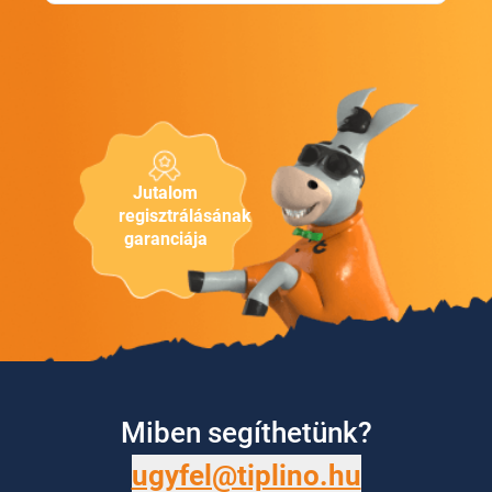
Jutalom
regisztrálásának
garanciája
Miben segíthetünk?
ugyfel@tiplino.hu