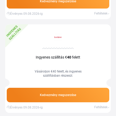
Kedvezmény megszerzése
Feltételek
Érvényes 09.08.2026-ig
I
N
G
Y
E
E
S
S
Z
Á
L
L
Í
T
Á
N
S
Ingyenes szállítás €
40
felett
Vásároljon €40 felett, és ingyenes
szállításban részesül.
Kedvezmény megszerzése
Feltételek
Érvényes 09.08.2026-ig