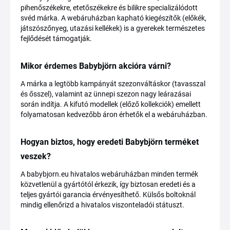
pihenőszékekre, etetőszékekre és bilikre specializálódott
svéd márka. A webáruházban kapható kiegészítők (előkék,
játszószőnyeg, utazási kellékek) is a gyerekek természetes
fejlődését támogatják.
Mikor érdemes Babybjörn akcióra várni?
A márka a legtöbb kampányát szezonváltáskor (tavasszal
és ősszel), valamint az ünnepi szezon nagy leárazásai
során indítja. A kifutó modellek (előző kollekciók) emellett
folyamatosan kedvezőbb áron érhetők el a webáruházban.
Hogyan biztos, hogy eredeti Babybjörn terméket
veszek?
A babybjorn.eu hivatalos webáruházban minden termék
közvetlenül a gyártótól érkezik, így biztosan eredeti és a
teljes gyártói garancia érvényesíthető. Külsős boltoknál
mindig ellenőrizd a hivatalos viszonteladói státuszt.