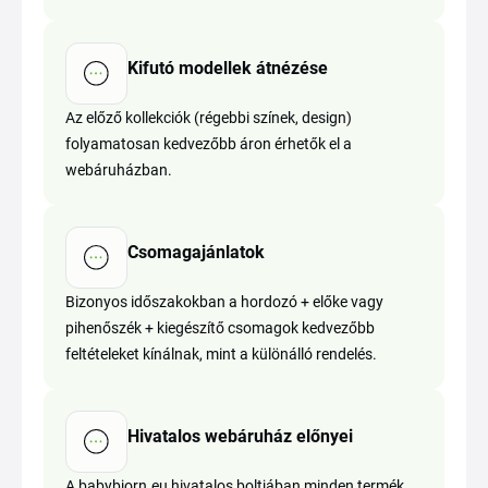
Kifutó modellek átnézése
Az előző kollekciók (régebbi színek, design)
folyamatosan kedvezőbb áron érhetők el a
webáruházban.
Csomagajánlatok
Bizonyos időszakokban a hordozó + előke vagy
pihenőszék + kiegészítő csomagok kedvezőbb
feltételeket kínálnak, mint a különálló rendelés.
Hivatalos webáruház előnyei
A babybjorn.eu hivatalos boltjában minden termék