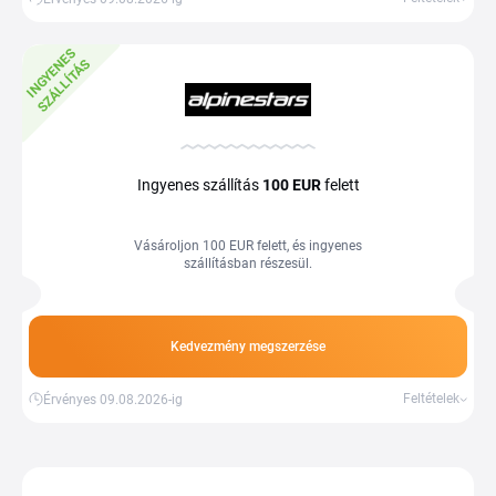
I
N
G
Y
E
E
S
S
Z
Á
L
L
Í
T
Á
N
S
Ingyenes szállítás
100 EUR
felett
Vásároljon 100 EUR felett, és ingyenes
szállításban részesül.
Kedvezmény megszerzése
Feltételek
Érvényes 09.08.2026-ig