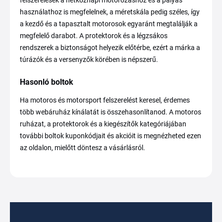
felszerelések a hétköznapi motorozáshoz és a pályás
használathoz is megfelelnek, a méretskála pedig széles, így
a kezdő és a tapasztalt motorosok egyaránt megtalálják a
megfelelő darabot. A protektorok és a légzsákos
rendszerek a biztonságot helyezik előtérbe, ezért a márka a
túrázók és a versenyzők körében is népszerű.
Hasonló boltok
Ha motoros és motorsport felszerelést keresel, érdemes
több webáruház kínálatát is összehasonlítanod. A motoros
ruházat, a protektorok és a kiegészítők kategóriájában
további boltok kuponkódjait és akcióit is megnézheted ezen
az oldalon, mielőtt döntesz a vásárlásról.