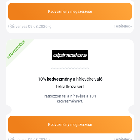
akciós ajánlatok rendszeresen frissülnek.
Kedvezmény megszerzése
Feltételek
Érvényes 09.08.2026-ig
KEDVEZMÉNY
10%
kedvezmény
a hírlevélre való
feliratkozásért
Iratkozzon fel a hírlevélre a 10%
kedvezményért.
Kedvezmény megszerzése
Feltételek
Érvényes 09.08.2026-ig