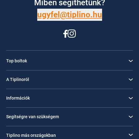
Miben segíthetünk?
ugyfel@tiplino.hu
Top boltok
A Tiplinoról
Információk
Segítségre van szükségem
Tiplino más országokban