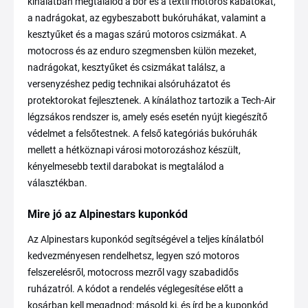
kínálatban megtalálod a bőr és a textil motoros kabátokat,
a nadrágokat, az egybeszabott bukóruhákat, valamint a
kesztyűket és a magas szárú motoros csizmákat. A
motocross és az enduro szegmensben külön mezeket,
nadrágokat, kesztyűket és csizmákat találsz, a
versenyzéshez pedig technikai alsóruházatot és
protektorokat fejlesztenek. A kínálathoz tartozik a Tech-Air
légzsákos rendszer is, amely esés esetén nyújt kiegészítő
védelmet a felsőtestnek. A felső kategóriás bukóruhák
mellett a hétköznapi városi motorozáshoz készült,
kényelmesebb textil darabokat is megtalálod a
választékban.
Mire jó az Alpinestars kuponkód
Az Alpinestars kuponkód segítségével a teljes kínálatból
kedvezményesen rendelhetsz, legyen szó motoros
felszerelésről, motocross mezről vagy szabadidős
ruházatról. A kódot a rendelés véglegesítése előtt a
kosárban kell megadnod: másold ki, és írd be a kuponkód