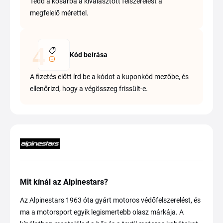
Tedd a kosárba a kiválasztott felszerelést a
megfelelő mérettel.
Kód beírása
A fizetés előtt írd be a kódot a kuponkód mezőbe, és
ellenőrizd, hogy a végösszeg frissült-e.
Mit kínál az Alpinestars?
Az Alpinestars 1963 óta gyárt motoros védőfelszerelést, és
ma a motorsport egyik legismertebb olasz márkája. A