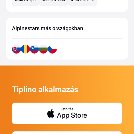
Divat és cipő
Hobbi és sport
Autó és motor
Alpinestars más országokban
Tiplino alkalmazás
Letöltés