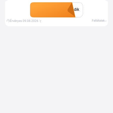
adatlapot is nézd át, mielőtt döntesz.
dik
Kupon megszerzése
Feltételek
Érvényes 09.08.2026-ig