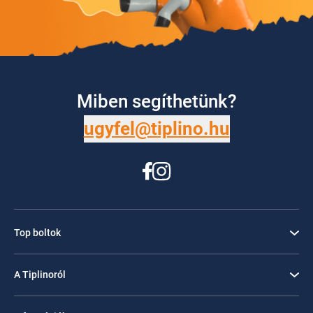
Miben segíthetünk?
ugyfel@tiplino.hu
Top boltok
A Tiplinoról