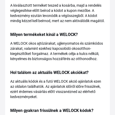
A kiválasztott terméket teszed a kosárba, majd a rendelés
véglegesítése előtt beírod a kódot a kupon mezőbe. A
kedvezmény ezután levonódik a végösszegből. A kódot
mindig kézzel kell beírnod, mert az nem aktiválódik magától.
Milyen termékeket kínál a WELOCK?
A WELOCK okos ajtózárakat, ujjlenyomatos és számkódos
zárakat, valamint ezekhez kapcsolódó okosotthon-
kiegészítőket forgalmaz. A termékek célja a kulcs nélküli,
kényelmes és biztonságos hozzáférés az otthonodhoz.
Hol találom az aktuális WELOCK akciókat?
Az aktuális kódok és a futó WELOCK akció ajánlatok ezen
az oldalon találhatók. Az ajánlatok időről időre frissülnek,
ezért érdemes vásárlás előtt visszanézned az elérhető
kedvezményeket.
Milyen gyakran frissülnek a WELOCK kódok?