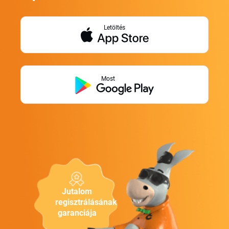
Letöltés
Most
Jutalom
regisztrálásának
garanciája