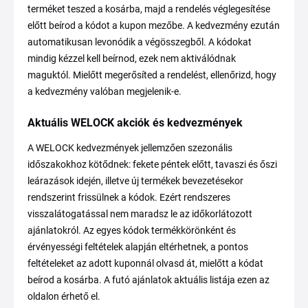
terméket teszed a kosárba, majd a rendelés véglegesítése
előtt beírod a kódot a kupon mezőbe. A kedvezmény ezután
automatikusan levonódik a végösszegből. A kódokat
mindig kézzel kell beírnod, ezek nem aktiválódnak
maguktól. Mielőtt megerősíted a rendelést, ellenőrizd, hogy
a kedvezmény valóban megjelenik-e.
Aktuális WELOCK akciók és kedvezmények
A WELOCK kedvezmények jellemzően szezonális
időszakokhoz kötődnek: fekete péntek előtt, tavaszi és őszi
leárazások idején, illetve új termékek bevezetésekor
rendszerint frissülnek a kódok. Ezért rendszeres
visszalátogatással nem maradsz le az időkorlátozott
ajánlatokról. Az egyes kódok termékkörönként és
érvényességi feltételek alapján eltérhetnek, a pontos
feltételeket az adott kuponnál olvasd át, mielőtt a kódat
beírod a kosárba. A futó ajánlatok aktuális listája ezen az
oldalon érhető el.