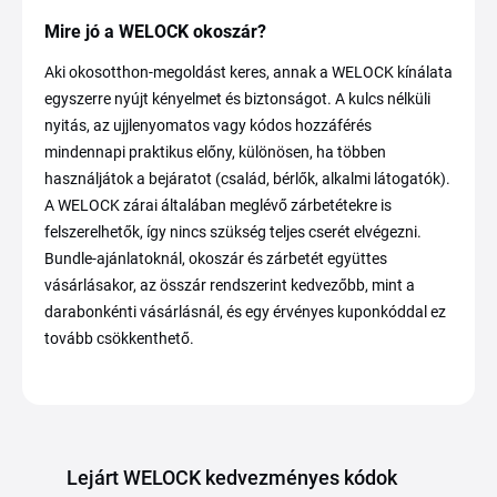
Mire jó a WELOCK okoszár?
Aki okosotthon-megoldást keres, annak a WELOCK kínálata
egyszerre nyújt kényelmet és biztonságot. A kulcs nélküli
nyitás, az ujjlenyomatos vagy kódos hozzáférés
mindennapi praktikus előny, különösen, ha többen
használjátok a bejáratot (család, bérlők, alkalmi látogatók).
A WELOCK zárai általában meglévő zárbetétekre is
felszerelhetők, így nincs szükség teljes cserét elvégezni.
Bundle-ajánlatoknál, okoszár és zárbetét együttes
vásárlásakor, az összár rendszerint kedvezőbb, mint a
darabonkénti vásárlásnál, és egy érvényes kuponkóddal ez
tovább csökkenthető.
Lejárt WELOCK kedvezményes kódok