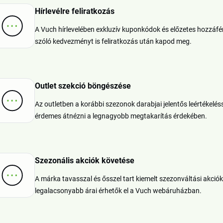
Hírlevélre feliratkozás
A Vuch hírlevelében exkluzív kuponkódok és előzetes hozzáféré
szóló kedvezményt is feliratkozás után kapod meg.
Outlet szekció böngészése
Az outletben a korábbi szezonok darabjai jelentős leértékelés
érdemes átnézni a legnagyobb megtakarítás érdekében.
Szezonális akciók követése
A márka tavasszal és ősszel tart kiemelt szezonváltási akciók
legalacsonyabb árai érhetők el a Vuch webáruházban.