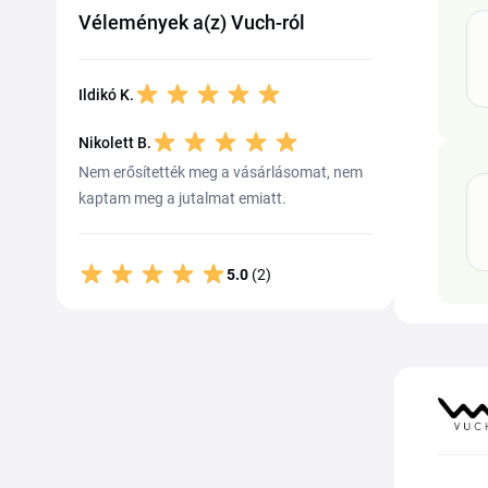
Vélemények a(z) Vuch-ról
Ildikó K.
Nikolett B.
Nem erősítették meg a vásárlásomat, nem
kaptam meg a jutalmat emiatt.
5.0
(2)