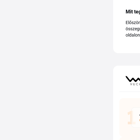
Mit t
Először
összegn
oldalon