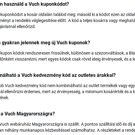
n használd a Vuch kuponkódot?
kuponkódot a kosár oldalán találod meg: másold ki a kódot ezen az oldal
ényt a rendelés véglegesítése előtt. A kód a teljes kosárra vagy meghatá
jánlatnál ellenőrizd.
n gyakran jelennek meg új Vuch kuponok?
kupon kódok rendszeresen frissülnek, különösen a szezonváltások, a Blac
időnként visszanézni, mert egyes kódok csak rövid ideig érvényesek, és a
nálható a Vuch kedvezmény kód az outletes árakkal?
bb Vuch kedvezmény kód nem kombinálható az outlet termékek vagy egyéb 
l ellenőrizni érdemes, mert az érvényesség, a minimum kosárérték és a k
lnek.
t a Vuch Magyarországra?
 Vuch webáruház Magyarországra is szállít. A pontos szállítási idő és díj
an néhány munkanapos kézbesítéssel számolhatsz. A részleteket a rendel