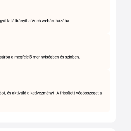
gyúttal átirányít a Vuch webáruházába.
osárba a megfelelő mennyiségben és színben.
t, és aktiváld a kedvezményt. A frissített végösszeget a