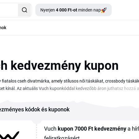
Nyerjen
4 000 Ft-ot
minden nap
nok
h kedvezmény kupon
 fiatalos cseh divatmárka, amely stílusos női táskákat, crossbody táskák
ket kínál. Az aktuális Vuch kuponkóddal kedvezőbb áron juthatsz hozzá
kat ezen az oldalon találod összegyűjtve, így nem kell külön keresgélne
gedmény (például 2 000 Ft), százalékos kedvezmény a teljes kosárra, va
ezményes kódok és kuponok
en indít szezonális akciókat is, amikor a kuponok mellett a leértékelt te
ogy lemaradás nélkül elcsíphesd a legjobb ajánlatokat.
Vuch
kupon
7000 Ft
kedvezmény
a hír
feliratkozásért