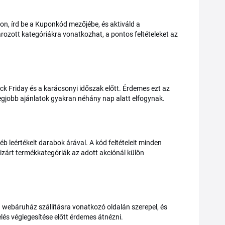
on, írd be a Kuponkód mezőjébe, és aktiváld a
rozott kategóriákra vonatkozhat, a pontos feltételeket az
k Friday és a karácsonyi időszak előtt. Érdemes ezt az
 legjobb ajánlatok gyakran néhány nap alatt elfogynak.
leértékelt darabok árával. A kód feltételeit minden
izárt termékkategóriák az adott akciónál külön
 a webáruház szállításra vonatkozó oldalán szerepel, és
és véglegesítése előtt érdemes átnézni.