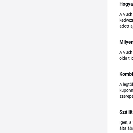
Hogya
A Vuch 
kedvezm
adott a
Milye
A Vuch 
oldalt 
Kombi
A legtö
kuponná
szerepe
Szállí
Igen, a
általáb