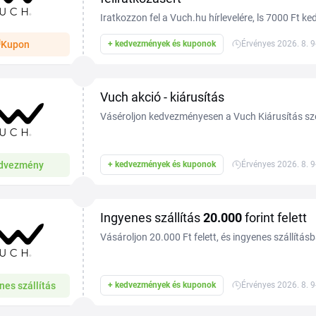
Iratkozzon fel a Vuch.hu hírlevelére, ls 7000 Ft 
Vásároljon kedvező árakon még ma a Tiplinoval.
Kupon
+ kedvezmények és kuponok
Érvényes 2026. 8. 9
Vuch akció - kiárusítás
Váséroljon kedvezményesen a Vuch Kiárusítás sze
dvezmény
+ kedvezmények és kuponok
Érvényes 2026. 8. 9
Ingyenes szállítás
20.000
forint felett
Vásároljon 20.000 Ft felett, és ingyenes szállítás
nes szállítás
+ kedvezmények és kuponok
Érvényes 2026. 8. 9