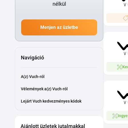
nélkül
Menjen az üzletbe
Navigáció
Ke
A(z) Vuch-ról
Vélemények a(z) Vuch-ról
Lejárt Vuch kedvezményes kódok
Ingye
Ajánlott üzletek jutalmakkal