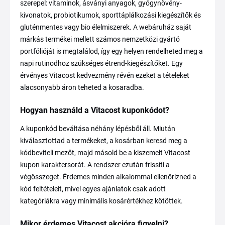
szerepel: vitaminok, ásványi anyagok, gyógynövény-
kivonatok, probiotikumok, sporttáplálkozási kiegészítők és
gluténmentes vagy bio élelmiszerek. A webáruház saját
márkás termékei mellett számos nemzetközi gyártó
portfólióját is megtalálod, így egy helyen rendelheted meg a
napi rutinodhoz szükséges étrend-kiegészítőket. Egy
érvényes Vitacost kedvezmény révén ezeket a tételeket
alacsonyabb áron teheted a kosaradba.
Hogyan használd a Vitacost kuponkódot?
A kuponkód beváltása néhány lépésből áll. Miután
kiválasztottad a termékeket, a kosárban keresd meg a
kódbeviteli mezőt, majd másold be a kiszemelt Vitacost
kupon karaktersorát. A rendszer ezután frissíti a
végösszeget. Érdemes minden alkalommal ellenőrizned a
kód feltételeit, mivel egyes ajánlatok csak adott
kategóriákra vagy minimális kosárértékhez kötöttek.
Mikor érdemes Vitacost akcióra figyelni?