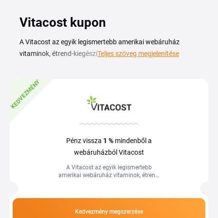
Vitacost kupon
A Vitacost az egyik legismertebb amerikai webáruház
vitaminok, étrend-kiegészítők, természetes kozmetikumok
Teljes szöveg megjelenítése
és egészséges élelmiszerek terén. Vitacost kuponkóddal
kedvezményesebben szerezheted be a napi vitaminokat,
KEDVEZMÉNY
ásványi anyagokat, fehérjeporokat és organikus
termékeket, amelyeket itthon nehezebben találsz meg. Az
aktuális Vitacost kupon és akció segítségével a természetes
táplálékkiegészítőkre és bio élelmiszerekre alacsonyabb
áron vásárolhatsz. A kódot kézzel írd be a kosár megfelelő
Pénz vissza
1 %
mindenből a
mezejébe a rendelés véglegesítése előtt, így azonnal látod a
webáruházból Vitacost
módosított végösszeget és kiválaszthatod a számodra
A Vitacost az egyik legismertebb
legkedvezőbb ajánlatot.
amerikai webáruház vitaminok, étrend-
kiegészítők, természetes kozmetikumok
és egészséges élelmiszerek terén....
Kedvezmény megszerzése