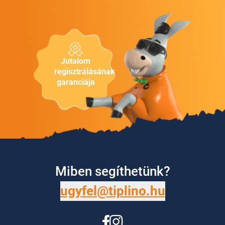
Jutalom
regisztrálásának
garanciája
Miben segíthetünk?
ugyfel@tiplino.hu