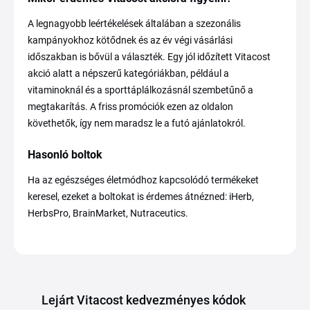
A legnagyobb leértékelések általában a szezonális
kampányokhoz kötődnek és az év végi vásárlási
időszakban is bővül a választék. Egy jól időzített Vitacost
akció alatt a népszerű kategóriákban, például a
vitaminoknál és a sporttáplálkozásnál szembetűnő a
megtakarítás. A friss promóciók ezen az oldalon
követhetők, így nem maradsz le a futó ajánlatokról.
Hasonló boltok
Ha az egészséges életmódhoz kapcsolódó termékeket
keresel, ezeket a boltokat is érdemes átnézned: iHerb,
HerbsPro, BrainMarket, Nutraceutics.
Lejárt Vitacost kedvezményes kódok