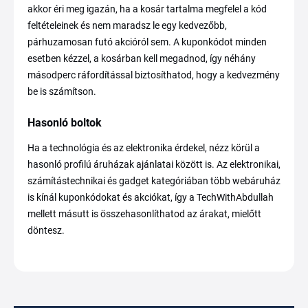
akkor éri meg igazán, ha a kosár tartalma megfelel a kód
feltételeinek és nem maradsz le egy kedvezőbb,
párhuzamosan futó akcióról sem. A kuponkódot minden
esetben kézzel, a kosárban kell megadnod, így néhány
másodperc ráfordítással biztosíthatod, hogy a kedvezmény
be is számítson.
Hasonló boltok
Ha a technológia és az elektronika érdekel, nézz körül a
hasonló profilú áruházak ajánlatai között is. Az elektronikai,
számítástechnikai és gadget kategóriában több webáruház
is kínál kuponkódokat és akciókat, így a TechWithAbdullah
mellett másutt is összehasonlíthatod az árakat, mielőtt
döntesz.