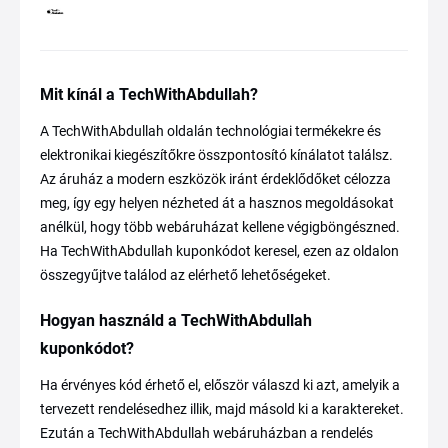
Mit kínál a TechWithAbdullah?
A TechWithAbdullah oldalán technológiai termékekre és
elektronikai kiegészítőkre összpontosító kínálatot találsz.
Az áruház a modern eszközök iránt érdeklődőket célozza
meg, így egy helyen nézheted át a hasznos megoldásokat
anélkül, hogy több webáruházat kellene végigböngészned.
Ha TechWithAbdullah kuponkódot keresel, ezen az oldalon
összegyűjtve találod az elérhető lehetőségeket.
Hogyan használd a TechWithAbdullah
kuponkódot?
Ha érvényes kód érhető el, először válaszd ki azt, amelyik a
tervezett rendelésedhez illik, majd másold ki a karaktereket.
Ezután a TechWithAbdullah webáruházban a rendelés