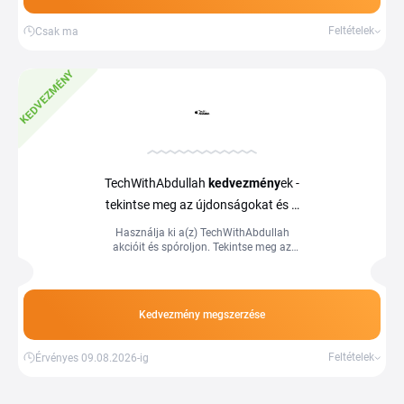
Feltételek
Csak ma
KEDVEZMÉNY
TechWithAbdullah
kedvezmény
ek -
tekintse meg az újdonságokat és a
kedvezmény
eket
Használja ki a(z) TechWithAbdullah
akcióit és spóroljon. Tekintse meg az
újdonságokat és a kedvezményeket a
webshopban és spóroljon a Tiplinoval.
Kedvezmény megszerzése
Feltételek
Érvényes 09.08.2026-ig