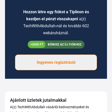
Hozzon létre egy fiókot a Tiplinon és
kezdjen el pénzt visszakapni
a(z)
TechWithAbdullah-nál és további 602
webáruháznál.
+2000 FT
BÓNUSZ AZ ÚJ FIÓKHOZ
Ingyenes regisztráció
Ajánlott üzletek jutalmakkal
A(z) TechWithAbdullah vásárlói kedvezményeket és