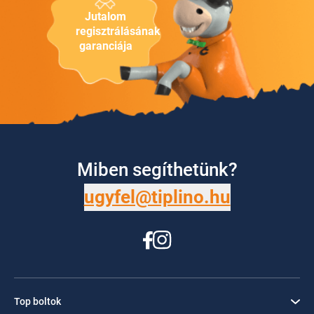
Jutalom
regisztrálásának
garanciája
Miben segíthetünk?
ugyfel@tiplino.hu
Top boltok