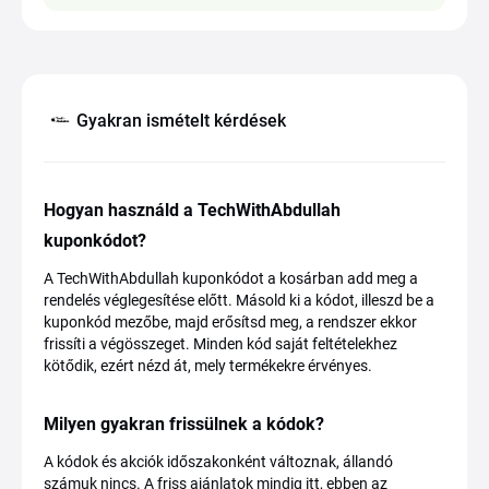
Gyakran ismételt kérdések
Hogyan használd a TechWithAbdullah
kuponkódot?
A TechWithAbdullah kuponkódot a kosárban add meg a
rendelés véglegesítése előtt. Másold ki a kódot, illeszd be a
kuponkód mezőbe, majd erősítsd meg, a rendszer ekkor
frissíti a végösszeget. Minden kód saját feltételekhez
kötődik, ezért nézd át, mely termékekre érvényes.
Milyen gyakran frissülnek a kódok?
A kódok és akciók időszakonként változnak, állandó
számuk nincs. A friss ajánlatok mindig itt, ebben az