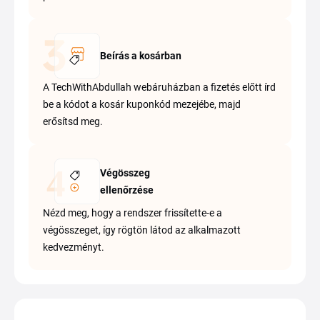
Beírás a kosárban
A TechWithAbdullah webáruházban a fizetés előtt írd
be a kódot a kosár kuponkód mezejébe, majd
erősítsd meg.
Végösszeg
ellenőrzése
Nézd meg, hogy a rendszer frissítette-e a
végösszeget, így rögtön látod az alkalmazott
kedvezményt.