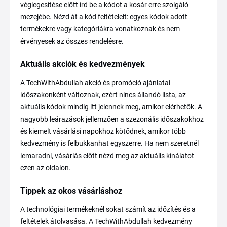
véglegesítése előtt írd be a kódot a kosár erre szolgáló
mezejébe. Nézd át a kód feltételeit: egyes kódok adott
termékekre vagy kategóriákra vonatkoznak és nem
érvényesek az összes rendelésre.
Aktuális akciók és kedvezmények
A TechWithAbdullah akció és promóció ajánlatai
időszakonként változnak, ezért nincs állandó lista, az
aktuális kódok mindig itt jelennek meg, amikor elérhetők. A
nagyobb leárazások jellemzően a szezonális időszakokhoz
és kiemelt vásárlási napokhoz kötődnek, amikor több
kedvezmény is felbukkanhat egyszerre. Ha nem szeretnél
lemaradni, vásárlás előtt nézd meg az aktuális kínálatot
ezen az oldalon.
Tippek az okos vásárláshoz
A technológiai termékeknél sokat számít az időzítés és a
feltételek átolvasása. A TechWithAbdullah kedvezmény