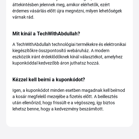
áttekintésben jelennek meg, amikor elérhetők, ezért
érdemes vásárlás előtt újra megnézni, milyen lehetőségek
várnak rád.
Mit kínál a TechWithAbdullah?
A TechWithAbdullah technológiai termékekre és elektronikai
kiegészítőkre összpontosító webáruház. A modern
eszközök iránt érdeklődőknek kínál választékot, amelyhez
kuponkóddal kedvezőbb áron juthatsz hozzá.
Kézzel kell beírni a kuponkódot?
Igen, a kuponkódot minden esetben magadnak kell beírnod
a kosár megfelelő mezejébe a fizetés előtt. A beillesztés
után ellenőrizd, hogy frissült-e a végösszeg, így biztos
lehetsz benne, hogy a kedvezmény beszámított.