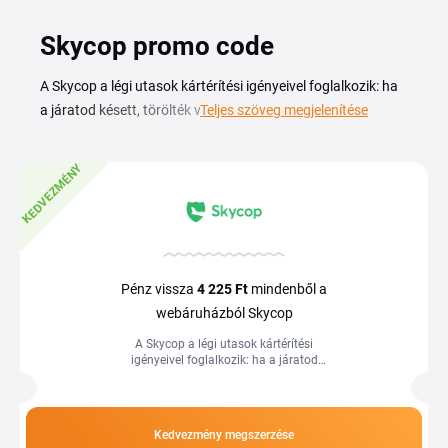
Skycop promo code
A Skycop a légi utasok kártérítési igényeivel foglalkozik: ha
a járatod késett, törölték vagy túlfoglalás miatt nem szálltál
Teljes szöveg megjelenítése
fel, a szolgáltatás segít érvényesíteni a téged megillető
összeget. Egy Skycop kuponkóddal kedvezményesebben
KEDVEZMÉNY
veheted igénybe az ügyintézést, így kevesebbet fizetsz a
sikeres igény után. Az aktuális kódokat és akciókat ezen az
oldalon találod meg. A használata egyszerű: megadod a
járat adatait, a Skycop pedig átveszi a légitársasággal való
teljes egyeztetést és a papírmunkát helyetted. Nem kell jogi
Pénz vissza
4
225 Ft
mindenből a
nyelven leveleznek és csak akkor van költséged, ha az igény
webáruházból Skycop
sikeres. A megfelelő Skycop kupon beváltásával az amúgy
A Skycop a légi utasok kártérítési
is kényelmes folyamat még olcsóbbá válik.
igényeivel foglalkozik: ha a járatod
késett, törölték vagy túlfoglalás miatt
nem szálltál fel, a szolgáltatás...
Kedvezmény megszerzése