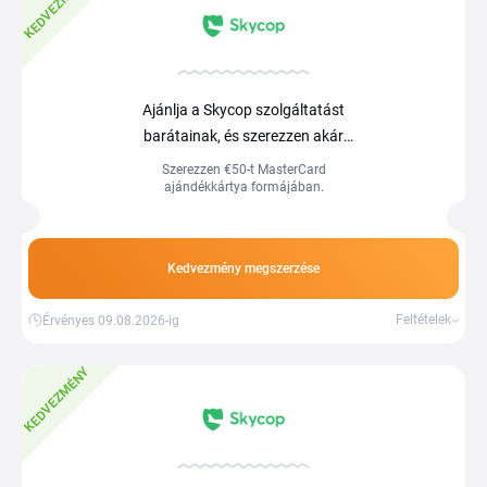
KEDVEZMÉNY
Ajánlja a Skycop szolgáltatást
barátainak, és szerezzen akár
€
50
jutalmat
Szerezzen €50-t MasterCard
ajándékkártya formájában.
Kedvezmény megszerzése
Feltételek
Érvényes 09.08.2026-ig
KEDVEZMÉNY