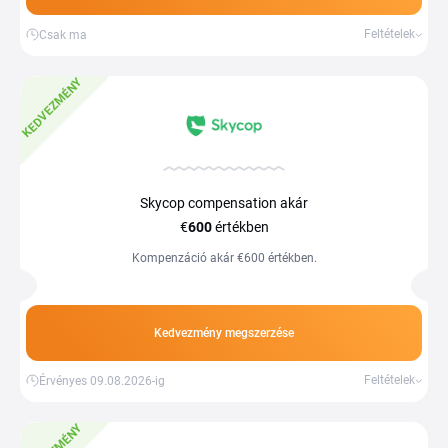
Feltételek
Csak ma
KEDVEZMÉNY
Skycop compensation akár
€
600
értékben
Kompenzáció akár €600 értékben.
Kedvezmény megszerzése
Feltételek
Érvényes 09.08.2026-ig