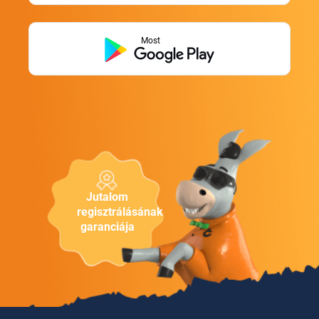
Most
Jutalom
regisztrálásának
garanciája