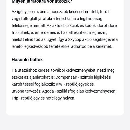
Milyen járatokra vonatkozik?
Az igény jellemzően a hosszabb késéssel érintett, törölt
vagy túlfoglalt járatokra terjed ki, ha a légitársaság
felelőssége fennáll. Az aktuális akciók és kódok időről időre
frissülnek, ezért érdemes ezt az áttekintést megnézni,
mielőtt elindítod az ügyet. Így a Skycop akció segítségével a
lehető legkedvezőbb feltételekkel adhatod be a kérelmet.
Hasonló boltok
Ha utazáshoz keresel további kedvezményeket, nézd meg
ezeket az ajánlatokat is: Compensair - szintén légikésési
kártérítéssel foglalkozik; Kiwi - repülőjegyek és
útvonaltervezés; Agoda - szállásfoglalás kedvezményesen;
Trip - repülőjegy és hotel egy helyen.