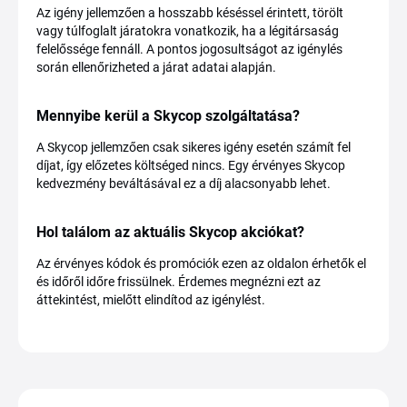
Az igény jellemzően a hosszabb késéssel érintett, törölt
vagy túlfoglalt járatokra vonatkozik, ha a légitársaság
felelőssége fennáll. A pontos jogosultságot az igénylés
során ellenőrizheted a járat adatai alapján.
Mennyibe kerül a Skycop szolgáltatása?
A Skycop jellemzően csak sikeres igény esetén számít fel
díjat, így előzetes költséged nincs. Egy érvényes Skycop
kedvezmény beváltásával ez a díj alacsonyabb lehet.
Hol találom az aktuális Skycop akciókat?
Az érvényes kódok és promóciók ezen az oldalon érhetők el
és időről időre frissülnek. Érdemes megnézni ezt az
áttekintést, mielőtt elindítod az igénylést.