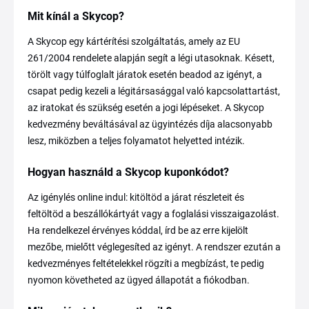
Mit kínál a Skycop?
A Skycop egy kártérítési szolgáltatás, amely az EU
261/2004 rendelete alapján segít a légi utasoknak. Késett,
törölt vagy túlfoglalt járatok esetén beadod az igényt, a
csapat pedig kezeli a légitársasággal való kapcsolattartást,
az iratokat és szükség esetén a jogi lépéseket. A Skycop
kedvezmény beváltásával az ügyintézés díja alacsonyabb
lesz, miközben a teljes folyamatot helyetted intézik.
Hogyan használd a Skycop kuponkódot?
Az igénylés online indul: kitöltöd a járat részleteit és
feltöltöd a beszállókártyát vagy a foglalási visszaigazolást.
Ha rendelkezel érvényes kóddal, írd be az erre kijelölt
mezőbe, mielőtt véglegesíted az igényt. A rendszer ezután a
kedvezményes feltételekkel rögzíti a megbízást, te pedig
nyomon követheted az ügyed állapotát a fiókodban.