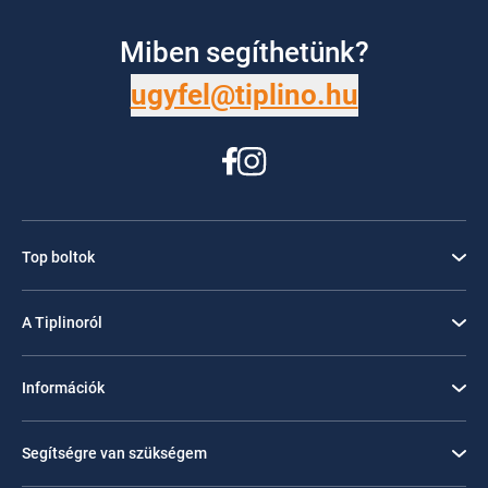
Miben segíthetünk?
ugyfel@tiplino.hu
Top boltok
A Tiplinoról
Információk
Segítségre van szükségem