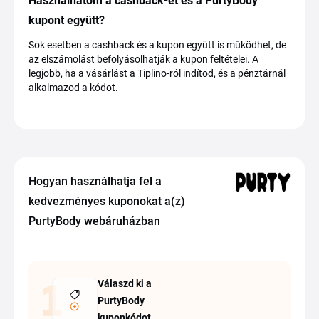
Használhatom a cashback-et és a PurtyBody
kupont együtt?
Sok esetben a cashback és a kupon együtt is működhet, de
az elszámolást befolyásolhatják a kupon feltételei. A
legjobb, ha a vásárlást a Tiplino-ról indítod, és a pénztárnál
alkalmazod a kódot.
Hogyan használhatja fel a
kedvezményes kuponokat a(z)
PurtyBody webáruházban
Válaszd ki a
PurtyBody
kuponkódot