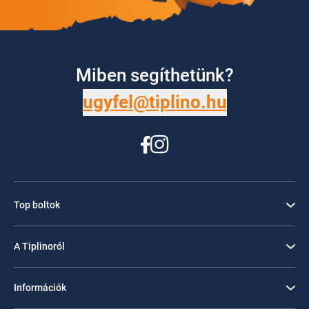
Miben segíthetünk?
ugyfel@tiplino.hu
Top boltok
A Tiplinoról
Információk