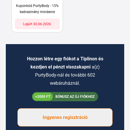
Kuponkód PurtyBody - 15%
kedvezmény mindenre
Lejárt 30.06.2026
Hozzon létre egy fiókot a Tiplinon és
kezdjen el pénzt visszakapni
a(z)
PurtyBody-nál és további 602
webáruháznál.
+2000 FT
BÓNUSZ AZ ÚJ FIÓKHOZ
Ingyenes regisztráció