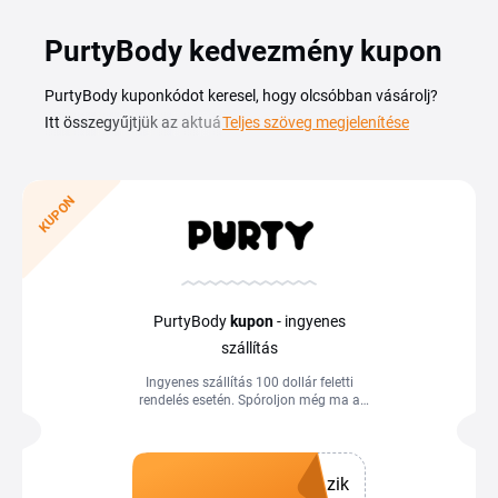
PurtyBody kedvezmény kupon
PurtyBody kuponkódot keresel, hogy olcsóbban vásárolj?
Itt összegyűjtjük az aktuális PurtyBody kedvezménykód
Teljes szöveg megjelenítése
lehetőségeket és kód nélküli akciókat, hogy könnyebben
spórolj a rendelésednél. Extra tipp: a Tiplino cashback
aktiválásával a vásárlás után pénzvisszatérítést is
KUPON
kaphatsz, így a kupon és a cashback együtt még többet
érhet.
PurtyBody
kupon
- ingyenes
szállítás
Ingyenes szállítás 100 dollár feletti
rendelés esetén. Spóroljon még ma a
Tiplinoval.
zik