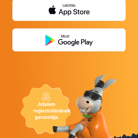
Letöltés
Most
Jutalom
regisztrálásának
garanciája