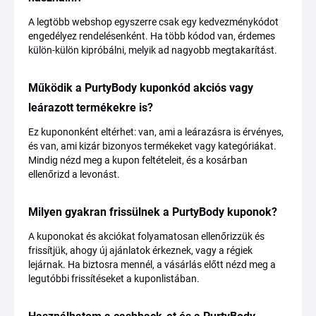
A legtöbb webshop egyszerre csak egy kedvezménykódot
engedélyez rendelésenként. Ha több kódod van, érdemes
külön-külön kipróbálni, melyik ad nagyobb megtakarítást.
Működik a PurtyBody kuponkód akciós vagy
leárazott termékekre is?
Ez kupononként eltérhet: van, ami a leárazásra is érvényes,
és van, ami kizár bizonyos termékeket vagy kategóriákat.
Mindig nézd meg a kupon feltételeit, és a kosárban
ellenőrizd a levonást.
Milyen gyakran frissülnek a PurtyBody kuponok?
A kuponokat és akciókat folyamatosan ellenőrizzük és
frissítjük, ahogy új ajánlatok érkeznek, vagy a régiek
lejárnak. Ha biztosra mennél, a vásárlás előtt nézd meg a
legutóbbi frissítéseket a kuponlistában.