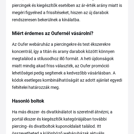
piercingek és kiegészítők esetében az ár-érték arány miatt is
megéri figyelned a frissítéseket, hiszen az új darabok
rendszeresen bekerülnek a kínálatba.
Miért érdemes az Oufernél vásárolni?
Az Oufer webáruház a piercingekre és test ékszerekre
koncentrál, így a titán és arany darabok között könnyen
megtalálod a stílusodhoz illő formát. A heti újdonságok
miatt mindig akad friss választék, az Oufer promóció
lehetőségei pedig segítenek a kedvezőbb vásárlásban. A
kódok esetleges kombinálhatóságát az adott ajánlat egyedi
feltételei határozzák meg.
Hasonló boltok
Ha más ékszer- és divatkínálatot is szeretnél átnézni, a
portál ékszer és kiegészítők kategóriájában további
piercing- és divatboltok kuponoldalait találod. Itt
összevetheted a különböző webáruházak aktuális