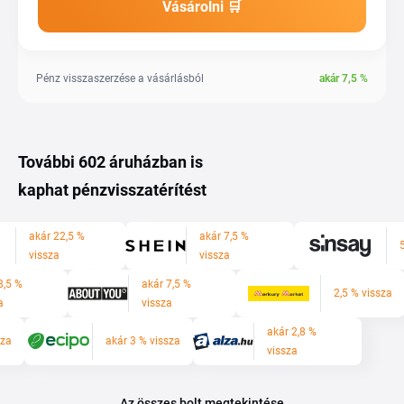
Vásárolni 🛒
Pénz visszaszerzése a vásárlásból
akár
7,5
%
További 602 áruházban is
kaphat pénzvisszatérítést
akár 22,5 %
akár 7,5 %
vissza
vissza
8,5 %
akár 7,5 %
2,5 % vissza
a
vissza
akár 2,8 %
sza
akár 3 % vissza
vissza
Az összes bolt megtekintése