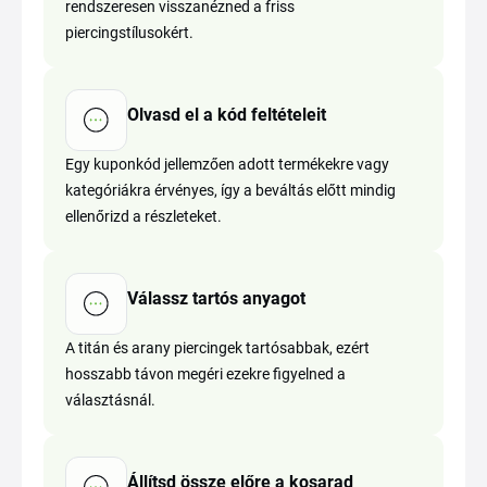
rendszeresen visszanézned a friss
piercingstílusokért.
Olvasd el a kód feltételeit
Egy kuponkód jellemzően adott termékekre vagy
kategóriákra érvényes, így a beváltás előtt mindig
ellenőrizd a részleteket.
Válassz tartós anyagot
A titán és arany piercingek tartósabbak, ezért
hosszabb távon megéri ezekre figyelned a
választásnál.
Állítsd össze előre a kosarad