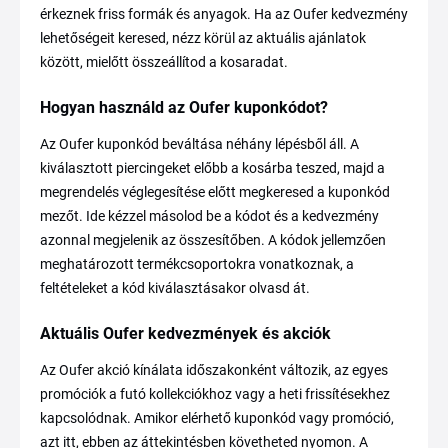
érkeznek friss formák és anyagok. Ha az Oufer kedvezmény
lehetőségeit keresed, nézz körül az aktuális ajánlatok
között, mielőtt összeállítod a kosaradat.
Hogyan használd az Oufer kuponkódot?
Az Oufer kuponkód beváltása néhány lépésből áll. A
kiválasztott piercingeket előbb a kosárba teszed, majd a
megrendelés véglegesítése előtt megkeresed a kuponkód
mezőt. Ide kézzel másolod be a kódot és a kedvezmény
azonnal megjelenik az összesítőben. A kódok jellemzően
meghatározott termékcsoportokra vonatkoznak, a
feltételeket a kód kiválasztásakor olvasd át.
Aktuális Oufer kedvezmények és akciók
Az Oufer akció kínálata időszakonként változik, az egyes
promóciók a futó kollekciókhoz vagy a heti frissítésekhez
kapcsolódnak. Amikor elérhető kuponkód vagy promóció,
azt itt, ebben az áttekintésben követheted nyomon. A