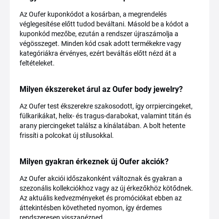
Az Oufer kuponkódot a kosárban, a megrendelés
véglegesítése előtt tudod beváltani. Másold be a kódot a
kuponkód mezőbe, ezután a rendszer újraszámolja a
végösszeget. Minden kód csak adott termékekre vagy
kategóriákra érvényes, ezért beváltás előtt nézd át a
feltételeket.
Milyen ékszereket árul az Oufer body jewelry?
Az Oufer test ékszerekre szakosodott, így orrpiercingeket,
fülkarikákat, helix- és tragus-darabokat, valamint titán és
arany piercingeket találsz a kínálatában. A bolt hetente
frissíti a polcokat új stílusokkal.
Milyen gyakran érkeznek új Oufer akciók?
Az Oufer akciói időszakonként változnak és gyakran a
szezonális kollekciókhoz vagy az új érkezőkhöz kötődnek.
Az aktuális kedvezményeket és promóciókat ebben az
áttekintésben követheted nyomon, így érdemes
rendszeresen visszanézned.