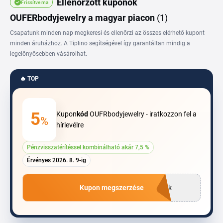
Ellenőrzött kuponok
Frissítve ma
kollekcióban helix-, tragus-, orrkarika- és egyéb testékszer-típusok is helyet
kapnak, hetente érkező új stílusokkal. Egy aktuális Oufer kupon beírásával a
OUFERbodyjewelry a magyar piacon
(1)
kosárban csökkentheted a végösszeget és a prémiumabb anyagú darabok
Csapatunk minden nap megkeresi és ellenőrzi az összes elérhető kupont
is elérhetőbbé válnak.
minden áruházhoz. A Tiplino segítségével így garantáltan mindig a
legelőnyösebben vásárolhat.
🔥 TOP
5
Kupon
kód
OUFRbodyjewelry - iratkozzon fel a
%
hírlevélre
Pénzvisszatérítéssel kombinálható akár 7,5 %
Érvényes 2026. 8. 9-ig
Kupon megszerzése
zik