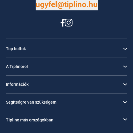
ugyfel@tiplino.hu
Top boltok
A Tiplinoról
Információk
Segítségre van szükségem
Tiplino más országokban