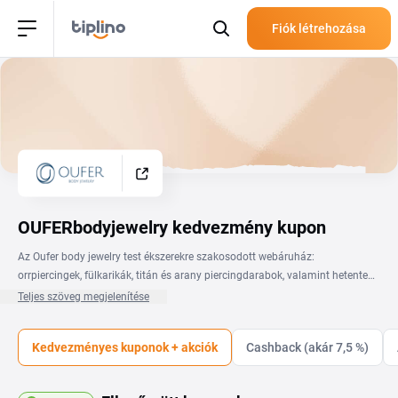
Fiók létrehozása
OUFERbodyjewelry kedvezmény kupon
Az Oufer body jewelry test ékszerekre szakosodott webáruház:
orrpiercingek, fülkarikák, titán és arany piercingdarabok, valamint hetente
érkező új stílusok. A kínálatban a hétköznapi viseletre szánt apró stiftektől
Teljes szöveg megjelenítése
a feltűnőbb karikákig sokféle piercinget megtalálsz. Ha trendi piercing
ékszert keresel, az Oufer kuponkód segítségével kedvezményesebben
Kedvezményes kuponok + akciók
Cashback (akár 7,5 %)
rendelheted meg a kiszemelt darabokat. Az Oufer implant-grade titán és
arany ötvözetből készült ékszerekkel dolgozik, ezek az anyagok
bőrbarátabbak és tartósabbak, mint a hagyományos acél darabok. A