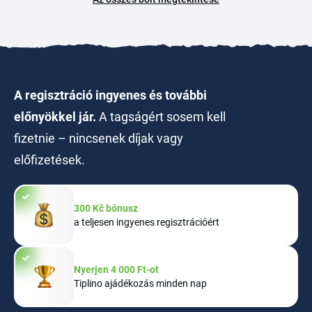
A regisztráció ingyenes és további
előnyökkel jár.
A tagságért sosem kell
fizetnie – nincsenek díjak vagy
előfizetések.
300 Kč bónusz
a teljesen ingyenes regisztrációért
Nyerjen 4 000 Ft-ot
Tiplino ajádékozás minden nap