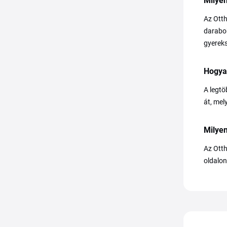
Milyen
Az Otth
darabok
gyerek
Hogya
A legtö
át, mel
Milye
Az Otth
oldalon