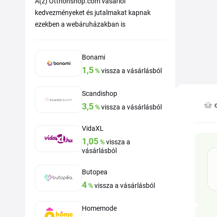
A(z) Otthonshop.com vásárlói
kedvezményeket és jutalmakat kapnak
ezekben a webáruházakban is
Bonami
1,5
%
vissza a vásárlásból
Scandishop
3,5
%
vissza a vásárlásból
VidaXL
1,05
%
vissza a
vásárlásból
Butopea
4
%
vissza a vásárlásból
Homemode