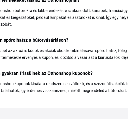
 termékeket találsz az Otthonshopnál?
onshop bútorokra és lakberendezésre szakosodott: kanapék, franciaágy
at és kiegészítőket, például lámpákat és asztalokat is kínál. Így egy hely
szobát.
n spórolhatsz a bútorvásárláson?
bbet az aktuális kódok és akciók okos kombinálásával spórolhatsz, főleg
y termékekre érvényes a kupon, és időzítsd a vásárlást a kiárusítások idejé
n gyakran frissülnek az Otthonshop kuponok?
onshop kuponok kínálata rendszeresen változik, és a szezonális akciók id
 találhatók, így érdemes visszanézned, mielőtt megrendeled a bútorokat.