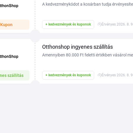
A kedvezménykódot a kosárban tudja érvényesíte
Kupon
+ kedvezmények és kuponok
Érvényes 2026. 8. 9
Otthonshop ingyenes szállítás
Amennyiben 80.000 Ft feletti értékben vásárol meg
költséget. A feltételek változhatnak, több infor
nes szállítás
+ kedvezmények és kuponok
Érvényes 2026. 8. 9