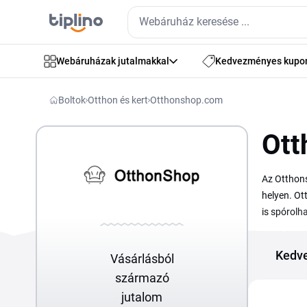
Webáruházak jutalmakkal
Kedvezményes kupo
Boltok
Otthon és kert
Otthonshop.com
Ott
Az Otthons
helyen. Ot
is spórolh
megrendelé
kategóriák
Kedv
Vásárlásból
származó
jutalom