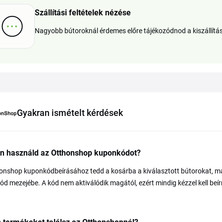
Szállítási feltételek nézése
Nagyobb bútoroknál érdemes előre tájékozódnod a kiszállítás 
Gyakran ismételt kérdések
n használd az Otthonshop kuponkódot?
nshop kuponkódbeírásához tedd a kosárba a kiválasztott bútorokat, majd 
d mezejébe. A kód nem aktiválódik magától, ezért mindig kézzel kell beírn