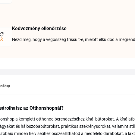
Kedvezmény ellenőrzése
Nézd meg, hogy a végösszeg frissült-e, mielőtt elküldöd a megrend
sárolhatsz az Otthonshopnál?
onshop a komplett otthonod berendezéséhez kínál bútorokat. A kínálat
ágyakat és hálószobabútorokat, praktikus szekrénysorokat, valamint stíl
zobáig minden helyiséghez összeállíthatod a megfelelő darabokat, a lakb