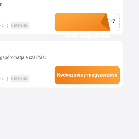
ni.
017
|
-ig
Feltételek
Kupon megszerzése
spórolhatja a szállítási
máció a webáruházban.
Kedvezmény megszerzése
|
-ig
Feltételek