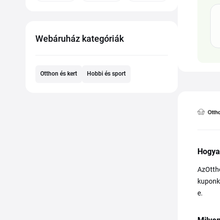
Webáruház kategóriák
Otthon és kert
Hobbi és sport
Hogya
AzOttho
kuponkó
e.