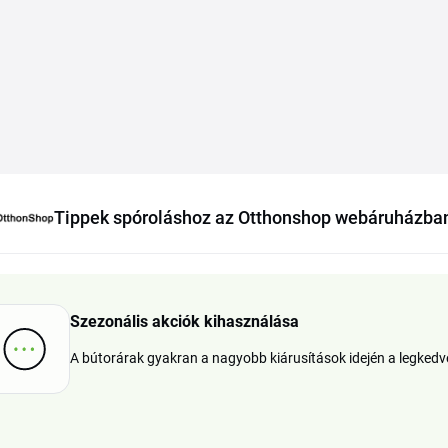
Tippek spóroláshoz az Otthonshop webáruházba
Szezonális akciók kihasználása
A bútorárak gyakran a nagyobb kiárusítások idején a legkedv