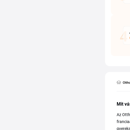
Mit vá
Az Otth
francia
gyereks