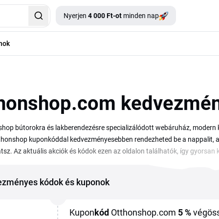
Nyerjen
4 000 Ft-ot
minden nap
nok
honshop.com kedvezmén
hop bútorokra és lakberendezésre specializálódott webáruház, modern 
thonshop kuponkóddal kedvezményesebben rendezheted be a nappalit, a h
atsz. Az aktuális akciók és kódok ezen az oldalon találhatók, így gyorsan
s véglegesítése előtt a kosárban kell beírnod, és minden kód a saját felt
ra érvényes, mielőtt megrendeled a bútorokat.
ezményes kódok és kuponok
Kupon
kód
Otthonshop.com
5 %
végös