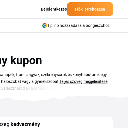
Bejelentkezés
Fiók létrehozása
Tiplino hozzáadása a böngészőhöz
y kupon
kanapék, franciaágyak, szekrénysorok és konyhabútorok egy
álószobát vagy a gyerekszobát, és a stílusos kiegészítőkre
Teljes szöveg megjelenítése
 kiválaszthatod a vásárlásodhoz illő ajánlatot. A kuponokat a
ételeihez kötött, érdemes átnézned, mely termékekre vagy
szeg
kedvezmény