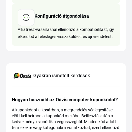
Konfiguráció átgondolása
Alkatrész-vásárlásnál ellenőrizd a kompatibilitást, így
elkerülöd a felesleges visszaküldést és újrarendelést.
Gyakran ismételt kérdések
Hogyan használd az Oázis computer kuponkódot?
A kuponkódot a kosárban, a megrendelés véglegesítése
előtt kell beírnod a kuponkód mezőbe. Beillesztés után a
kedvezmény levonódik a végösszegből. Minden kód adott
termékekre vagy kategóriákra vonatkozhat, ezért ellenőrizd