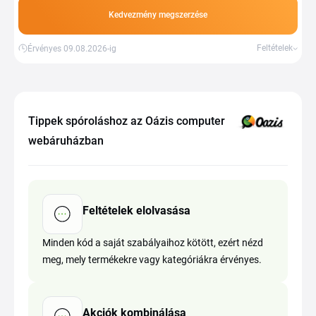
Kedvezmény megszerzése
Feltételek
Érvényes 09.08.2026-ig
Tippek spóroláshoz az Oázis computer
webáruházban
Feltételek elolvasása
Minden kód a saját szabályaihoz kötött, ezért nézd
meg, mely termékekre vagy kategóriákra érvényes.
Akciók kombinálása