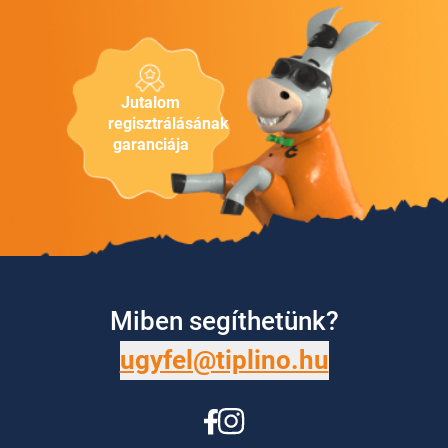
Jutalom
regisztrálásának
garanciája
Miben segíthetünk?
ugyfel@tiplino.hu