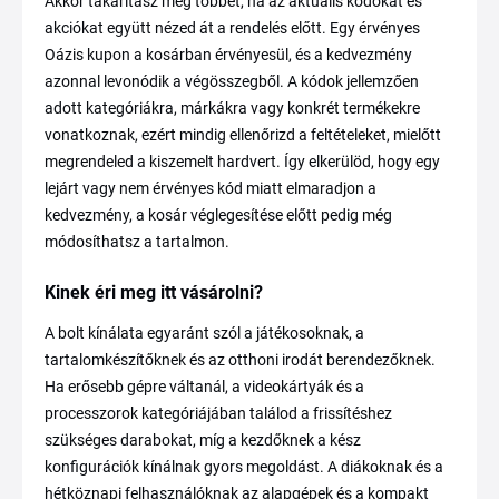
Akkor takarítasz meg többet, ha az aktuális kódokat és
akciókat együtt nézed át a rendelés előtt. Egy érvényes
Oázis kupon a kosárban érvényesül, és a kedvezmény
azonnal levonódik a végösszegből. A kódok jellemzően
adott kategóriákra, márkákra vagy konkrét termékekre
vonatkoznak, ezért mindig ellenőrizd a feltételeket, mielőtt
megrendeled a kiszemelt hardvert. Így elkerülöd, hogy egy
lejárt vagy nem érvényes kód miatt elmaradjon a
kedvezmény, a kosár véglegesítése előtt pedig még
módosíthatsz a tartalmon.
Kinek éri meg itt vásárolni?
A bolt kínálata egyaránt szól a játékosoknak, a
tartalomkészítőknek és az otthoni irodát berendezőknek.
Ha erősebb gépre váltanál, a videokártyák és a
processzorok kategóriájában találod a frissítéshez
szükséges darabokat, míg a kezdőknek a kész
konfigurációk kínálnak gyors megoldást. A diákoknak és a
hétköznapi felhasználóknak az alapgépek és a kompakt