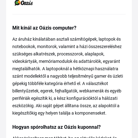
Mit kínál az Oázis computer?
Az áruház kínálatában asztali számítógépek, laptopok és
notebookok, monitorok, valamint a házi összeszereléshez
szükséges alkatrészek, processzorok, alaplapok,
videokártyák, memóriamodulok és adattárolók, egyaránt
megtalálhatók. A laptopoknál a hétköznapi használatra
szánt modellektől a nagyobb teljesítményű gamer és üzleti
gépekig többféle kategória érhető el. A választékot
billentyűzetek, egerek, fejhallgatók, webkamerák és egyéb
perifériák egészítik ki, a kész konfigurációktól a hálózati
eszközökig. Aki saját gépet állítana össze, az alapoktól a
kiegészítőkig egy helyen találja a komponenseket.
Hogyan spórolhatsz az Oázis kuponnal?