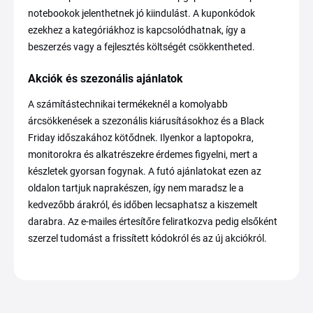
notebookok jelenthetnek jó kiindulást. A kuponkódok
ezekhez a kategóriákhoz is kapcsolódhatnak, így a
beszerzés vagy a fejlesztés költségét csökkentheted.
Akciók és szezonális ajánlatok
A számítástechnikai termékeknél a komolyabb
árcsökkenések a szezonális kiárusításokhoz és a Black
Friday időszakához kötődnek. Ilyenkor a laptopokra,
monitorokra és alkatrészekre érdemes figyelni, mert a
készletek gyorsan fogynak. A futó ajánlatokat ezen az
oldalon tartjuk naprakészen, így nem maradsz le a
kedvezőbb árakról, és időben lecsaphatsz a kiszemelt
darabra. Az e-mailes értesítőre feliratkozva pedig elsőként
szerzel tudomást a frissített kódokról és az új akciókról.