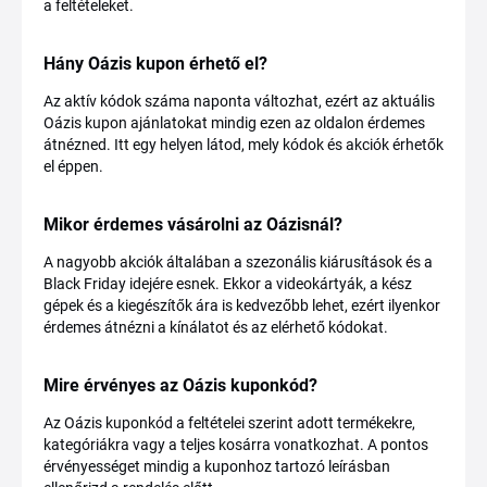
a feltételeket.
Hány Oázis kupon érhető el?
Az aktív kódok száma naponta változhat, ezért az aktuális
Oázis kupon ajánlatokat mindig ezen az oldalon érdemes
átnézned. Itt egy helyen látod, mely kódok és akciók érhetők
el éppen.
Mikor érdemes vásárolni az Oázisnál?
A nagyobb akciók általában a szezonális kiárusítások és a
Black Friday idejére esnek. Ekkor a videokártyák, a kész
gépek és a kiegészítők ára is kedvezőbb lehet, ezért ilyenkor
érdemes átnézni a kínálatot és az elérhető kódokat.
Mire érvényes az Oázis kuponkód?
Az Oázis kuponkód a feltételei szerint adott termékekre,
kategóriákra vagy a teljes kosárra vonatkozhat. A pontos
érvényességet mindig a kuponhoz tartozó leírásban