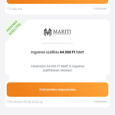
Feltételek
Csak ma
I
N
G
Y
E
E
S
S
Z
Á
L
L
Í
T
Á
N
S
Ingyenes szállítás
64.000 Ft
felett
Vásároljon 64.000 Ft felett, ls ingyenes
szállításban részesül.
Kedvezmény megszerzése
Feltételek
Érvényes 09.08.2026-ig