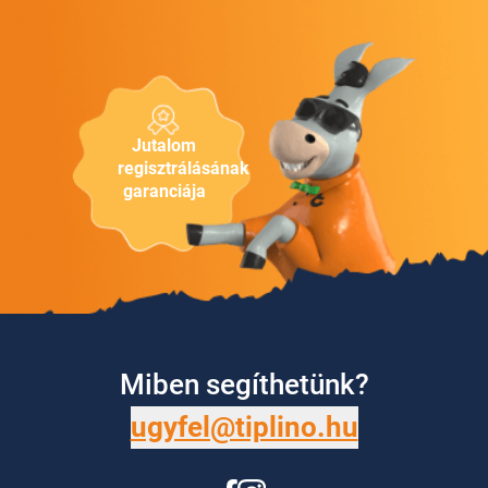
Jutalom
regisztrálásának
garanciája
Miben segíthetünk?
ugyfel@tiplino.hu