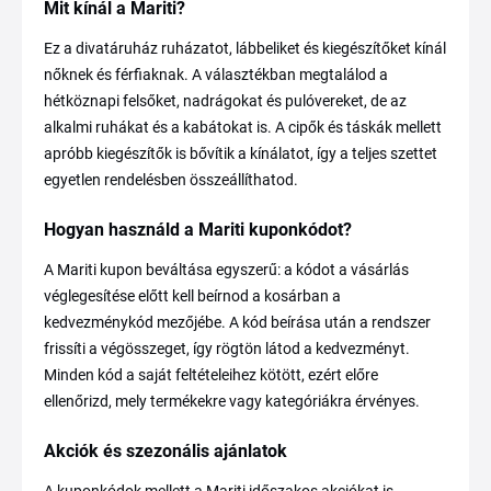
Mit kínál a Mariti?
Ez a divatáruház ruházatot, lábbeliket és kiegészítőket kínál
nőknek és férfiaknak. A választékban megtalálod a
hétköznapi felsőket, nadrágokat és pulóvereket, de az
alkalmi ruhákat és a kabátokat is. A cipők és táskák mellett
apróbb kiegészítők is bővítik a kínálatot, így a teljes szettet
egyetlen rendelésben összeállíthatod.
Hogyan használd a Mariti kuponkódot?
A Mariti kupon beváltása egyszerű: a kódot a vásárlás
véglegesítése előtt kell beírnod a kosárban a
kedvezménykód mezőjébe. A kód beírása után a rendszer
frissíti a végösszeget, így rögtön látod a kedvezményt.
Minden kód a saját feltételeihez kötött, ezért előre
ellenőrizd, mely termékekre vagy kategóriákra érvényes.
Akciók és szezonális ajánlatok
A kuponkódok mellett a Mariti időszakos akciókat is