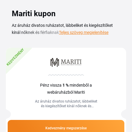
Mariti kupon
Az áruház divatos ruházatot, lábbeliket és kiegészítőket
kínál nőknek és férfiaknak egyaránt. A Mariti kuponkód
Teljes szöveg megjelenítése
segítségével kedvezményesebben szerezheted be a szezon
ruhadarabjait, a hétköznapi viselettől az alkalmi szettekig.
KEDVEZMÉNY
A kínálatban cipők, táskák és divatos kiegészítők is helyet
kapnak, így egy helyen állíthatod össze a teljes öltözéked.
Az aktuális kódok és akciók ebben az áttekintésben
találhatók, így néhány kattintással lecsökkentheted a
végösszeget a kosárban. Érdemes a vásárlás előtt
Pénz vissza
1 %
mindenből a
körülnézned, mert a Mariti rendszeresen frissíti az ajánlatait
webáruházból Mariti
és a szezonális leárazások idején még kedvezőbb árakon
Az áruház divatos ruházatot, lábbeliket
vásárolhatsz.
és kiegészítőket kínál nőknek és
férfiaknak egyaránt. A Mariti kuponkód
segítségével kedvezményesebben...
Kedvezmény megszerzése