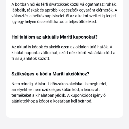
A boltban női és férfi divatcikkek közül válogathatsz: ruhák,
lábbelik, táskák és apróbb kiegészítők egyaránt elérhetők. A
választék a hétköznapi viselettől az alkalmi szettekig terjed,
így egy helyen összeállíthatod a teljes öltözéked.
Hol találom az aktuális Mariti kuponokat?
Az aktuális kódok és akciók ezen az oldalon találhatók. A
kínálat naponta változhat, ezért nézz körül vásárlás előtt a
friss ajánlatok között.
Szükséges-e kód a Mariti akciókhoz?
Nem mindig. A Mariti időszakos akciókat is meghirdet,
amelyekhez nem szükséges külön kód, a leárazott
termékeket a kínálatban jelölik. A kuponkódot igénylő
ajánlatokhoz a kódot a kosárban kell beírnod.