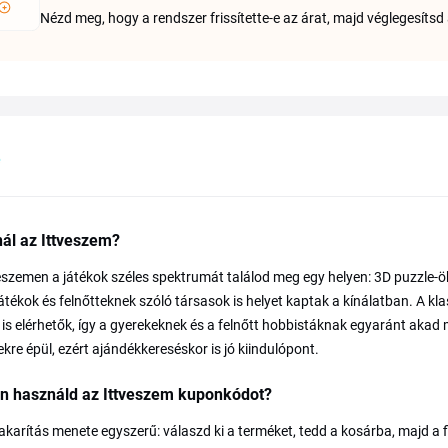
Nézd meg, hogy a rendszer frissítette-e az árat, majd véglegesítsd 
nál az Ittveszem?
eszemen a játékok széles spektrumát találod meg egy helyen: 3D puzzle-ök, 
átékok és felnőtteknek szóló társasok is helyet kaptak a kínálatban. A k
 is elérhetők, így a gyerekeknek és a felnőtt hobbistáknak egyaránt akad m
kre épül, ezért ajándékkereséskor is jó kiindulópont.
n használd az Ittveszem kuponkódot?
karítás menete egyszerű: válaszd ki a terméket, tedd a kosárba, majd a fi