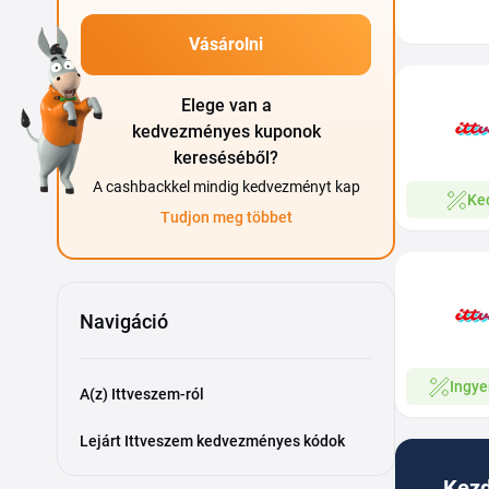
Vásárolni
Elege van a
kedvezményes kuponok
kereséséből?
A cashbackkel mindig kedvezményt kap
Ke
Tudjon meg többet
Navigáció
Ingye
A(z) Ittveszem-ról
Lejárt Ittveszem kedvezményes kódok
Kezd