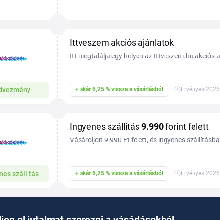
felnőtteknek szóló társasjátékokat, Lego-készletek
Ittveszem akciós ajánlatok
Itt megtalálja egy helyen az Ittveszem.hu akciós a
dvezmény
+ akár 6,25 % vissza a vásárlásból
Érvényes 2026.
Ingyenes szállítás
9.990
forint felett
Vásároljon 9.990 Ft felett, és ingyenes szállításba
nes szállítás
+ akár 6,25 % vissza a vásárlásból
Érvényes 2026.
jen el jutalmat szerezni a vásárlásokból