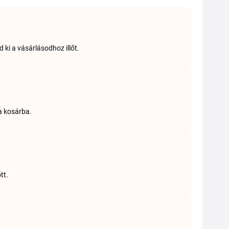
 ki a vásárlásodhoz illőt.
a kosárba.
tt.