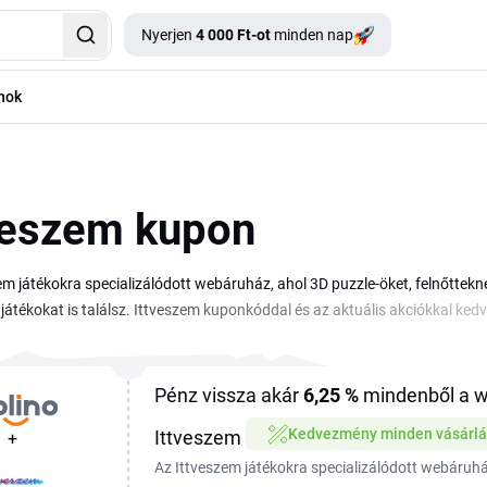
Nyerjen
4 000 Ft-ot
minden nap
nok
veszem kupon
em játékokra specializálódott webáruház, ahol 3D puzzle-öket, felnőttekne
játékokat is találsz. Ittveszem kuponkóddal és az aktuális akciókkal ke
 a kosárban kell beírni a vásárlás véglegesítése előtt. A kínálatban a part
ig sokféle termék megtalálható, így ajándékötletnek és saját szórakozásn
ttveszem kuponokat és promóciókat, ezért vásárlás előtt érdemes átnézni, 
Pénz vissza akár
6,25 %
mindenből a 
Kedvezmény minden vásárlá
Ittveszem
+
Az Ittveszem játékokra specializálódott webáruhá