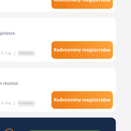
et, Gel Blastereket és...
jánlatait.
Kedvezmény megszerzése
|
 8. 9-ig
Feltételek
n részesül.
Kedvezmény megszerzése
|
 8. 9-ig
Feltételek