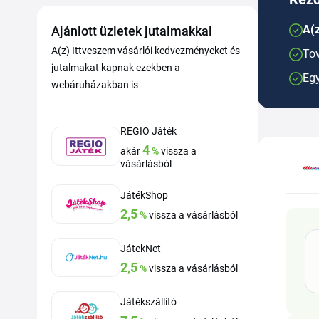
A(z
Ajánlott üzletek jutalmakkal
A(z) Ittveszem vásárlói kedvezményeket és
Tov
jutalmakat kapnak ezekben a
Egy
webáruházakban is
REGIO Játék
4
akár
%
vissza a
vásárlásból
JátékShop
2,5
%
vissza a vásárlásból
JátekNet
2,5
%
vissza a vásárlásból
Játékszállító