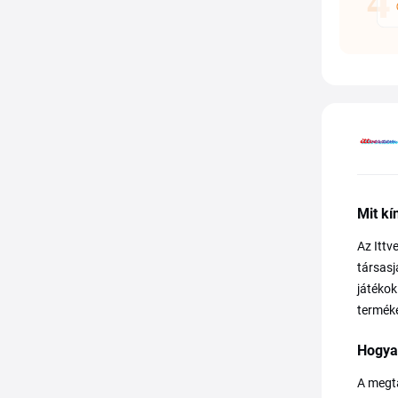
Mit kí
Az Ittv
társasj
játékok
terméke
Hogya
A megta