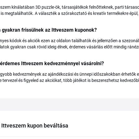
eszem kínálatában 3D puzzle-ök, társasjátékok felnőtteknek, parti társas
 is megtalálhatók. A választék a szórakoztató és kreatív termékekre épül, 
 gyakran frissülnek az Ittveszem kuponok?
nyes kódok és akciók ezen az oldalon találhatók és jellemzően a szezoná
latok gyakran csak rövid ideig élnek, érdemes vásárlás előtt mindig ránézni
 érdemes Ittveszem kedvezménnyel vásárolni?
gyobb kedvezmények az ajándékozási és ünnepi időszakokban érhetők el, 
e tervezel és figyeled az akciókat, több játékot is beszerezhetsz kedvezőb
Ittveszem kupon beváltása