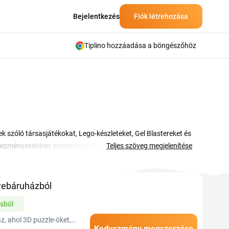
Bejelentkezés
Fiók létrehozása
Tiplino hozzáadása a böngészőhöz
k szóló társasjátékokat, Lego-készleteket, Gel Blastereket és
dvezményesebben szerezheted be a kiválasztott darabokat, a
Teljes szöveg megjelenítése
i társasjátékoktól az okosórákig és az infinity mirror
ak is jó választás. Ezen az oldalon összegyűjtve találod az
melyik ajánlat illik a kosaradhoz.
webáruházból
sból
z, ahol 3D puzzle-öket,
Kedvezmény megszerzése