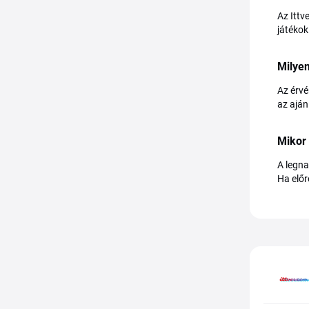
Az Ittv
játékok
Milyen
Az érvé
az aján
Mikor
A legna
Ha előr