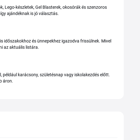
ok, Lego-készletek, Gel Blasterek, okosórák és szenzoros
így ajándéknak is jó választás.
lis időszakokhoz és ünnepekhez igazodva frissülnek. Mivel
 az aktuális listára.
például karácsony, születésnap vagy iskolakezdés előtt.
b áron.