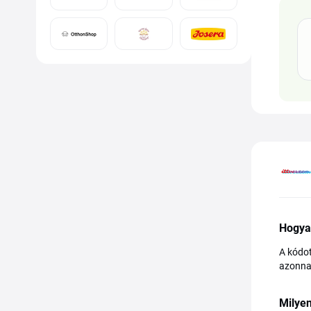
Hogya
A kódot
azonnal
Milyen