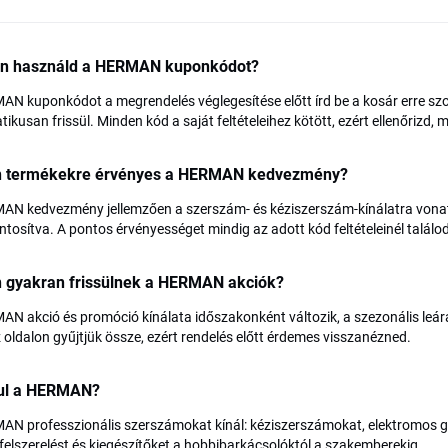
n használd a HERMAN kuponkódot?
N kuponkódot a megrendelés véglegesítése előtt írd be a kosár erre szo
ikusan frissül. Minden kód a saját feltételeihez kötött, ezért ellenőrizd,
n termékekre érvényes a HERMAN kedvezmény?
AN kedvezmény jellemzően a szerszám- és kéziszerszám-kínálatra vonat
tosítva. A pontos érvényességet mindig az adott kód feltételeinél találod
n gyakran frissülnek a HERMAN akciók?
N akció és promóció kínálata időszakonként változik, a szezonális leár
 oldalon gyűjtjük össze, ezért rendelés előtt érdemes visszanézned.
rul a HERMAN?
N professzionális szerszámokat kínál: kéziszerszámokat, elektromos gé
elszerelést és kiegészítőket a hobbibarkácsolóktól a szakemberekig.