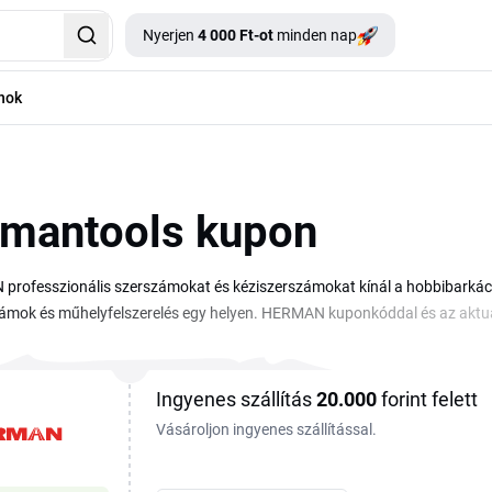
Nyerjen
4 000 Ft-ot
minden nap
nok
mantools kupon
rofesszionális szerszámokat és kéziszerszámokat kínál a hobbibarkács
zámok és műhelyfelszerelés egy helyen. HERMAN kuponkóddal és az aktu
szerszámot a következő projektedhez. Az aktuális HERMAN kupon és kedve
d. Másold ki a kódot, írd be a kosárban és máris alacsonyabb áron rende
en frissülnek, érdemes tehát visszanézned, mielőtt leadod a rendelést.
Ingyenes szállítás
20.000
forint felett
Vásároljon ingyenes szállítással.