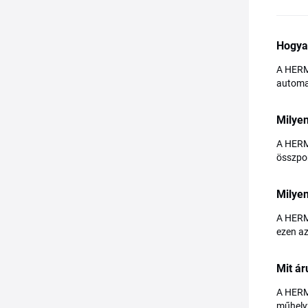
Hogya
A HERMA
automat
Milye
A HERM
összpon
Milye
A HERMA
ezen az
Mit á
A HERMA
műhelyf