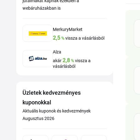
jutalmakat kapnak ezekben a
webáruházakban is
MerkuryMarket
2,5
%
vissza a vásárlásból
Alza
2,8
akár
%
vissza a
vásárlásból
Üzletek kedvezményes
kuponokkal
Aktuális kuponok és kedvezmények
Augusztus 2026