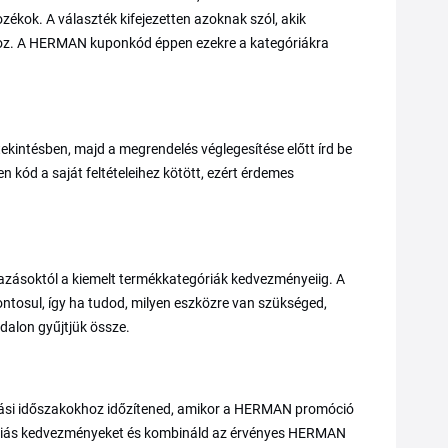
zékok. A választék kifejezetten azoknak szól, akik
hoz. A HERMAN kuponkód éppen ezekre a kategóriákra
kintésben, majd a megrendelés véglegesítése előtt írd be
n kód a saját feltételeihez kötött, ezért érdemes
azásoktól a kiemelt termékkategóriák kedvezményeiig. A
sul, így ha tudod, milyen eszközre van szükséged,
dalon gyűjtjük össze.
zási időszakokhoz időzítened, amikor a HERMAN promóció
egóriás kedvezményeket és kombináld az érvényes HERMAN