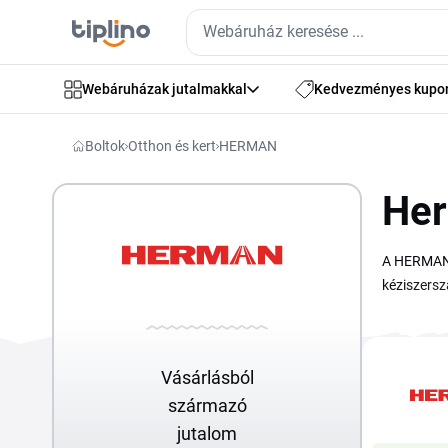
Webáruházak jutalmakkal
Kedvezményes kupo
Boltok
Otthon és kert
HERMAN
Her
A HERMAN p
kéziszers
megfelelő 
keresgélne
rendszeres
Vásárlásból
származó
jutalom