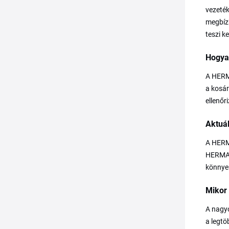
vezeték
megbíz
teszi k
Hogya
A HERMA
a kosár
ellenőr
Aktuá
A HERMA
HERMAN
könnyen
Mikor
A nagy
a legtö