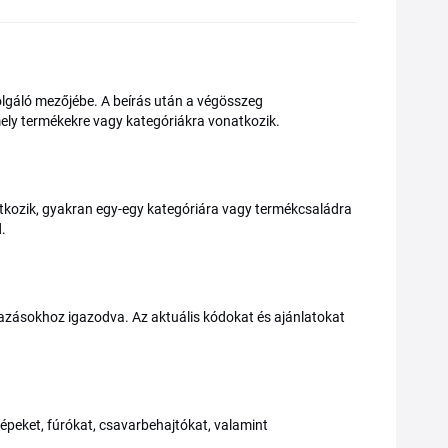
lgáló mezőjébe. A beírás után a végösszeg
 mely termékekre vagy kategóriákra vonatkozik.
kozik, gyakran egy-egy kategóriára vagy termékcsaládra
.
azásokhoz igazodva. Az aktuális kódokat és ajánlatokat
peket, fúrókat, csavarbehajtókat, valamint