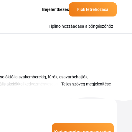
Bejelentkezés
Fiók létrehozása
Tiplino hozzáadása a böngészőhöz
olóktól a szakemberekig, fúrók, csavarbehajtók,
ális akciókkal kedvezményesebben szerezheted be a
Teljes szöveg megjelenítése
zmény ezen az oldalon érhető el, így nem kell külön
lheted meg a kiválasztott szerszámokat. Az ajánlatok
Kedvezmény megszerzése