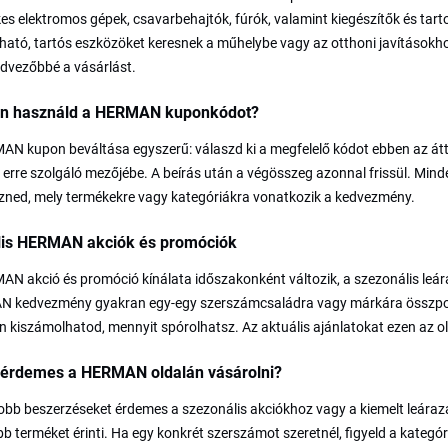
es elektromos gépek, csavarbehajtók, fúrók, valamint kiegészítők és tarto
ható, tartós eszközöket keresnek a műhelybe vagy az otthoni javítások
edvezőbbé a vásárlást.
n használd a HERMAN kuponkódot?
N kupon beváltása egyszerű: válaszd ki a megfelelő kódot ebben az átte
 erre szolgáló mezőjébe. A beírás után a végösszeg azonnal frissül. Minde
izned, mely termékekre vagy kategóriákra vonatkozik a kedvezmény.
lis HERMAN akciók és promóciók
N akció és promóció kínálata időszakonként változik, a szezonális leár
 kedvezmény gyakran egy-egy szerszámcsaládra vagy márkára összponto
 kiszámolhatod, mennyit spórolhatsz. Az aktuális ajánlatokat ezen az ol
 érdemes a HERMAN oldalán vásárolni?
obb beszerzéseket érdemes a szezonális akciókhoz vagy a kiemelt leára
bb terméket érinti. Ha egy konkrét szerszámot szeretnél, figyeld a kat