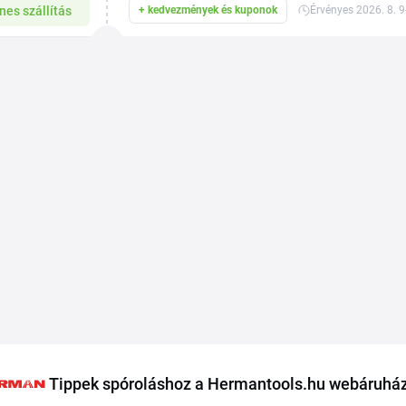
nes szállítás
+ kedvezmények és kuponok
Érvényes 2026. 8. 9
Tippek spóroláshoz a Hermantools.hu webáruhá