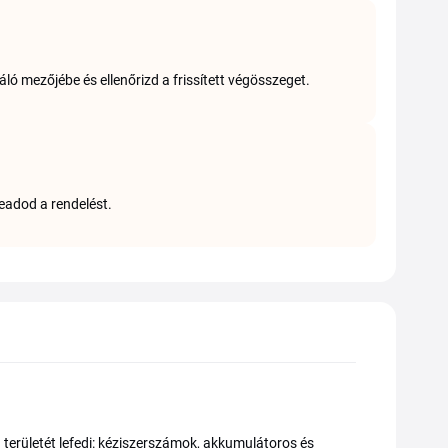
áló mezőjébe és ellenőrizd a frissített végösszeget.
leadod a rendelést.
erületét lefedi: kéziszerszámok, akkumulátoros és