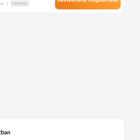
|
-ig
Feltételek
zban