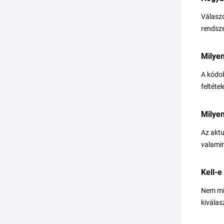
Válaszd
rendsze
Milye
A kódok
feltéte
Milyen
Az aktu
valamin
Kell-
Nem min
kiválas