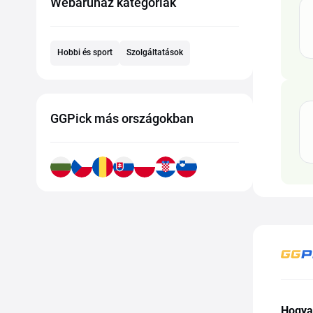
Webáruház kategóriák
Hobbi és sport
Szolgáltatások
GGPick más országokban
Hogya