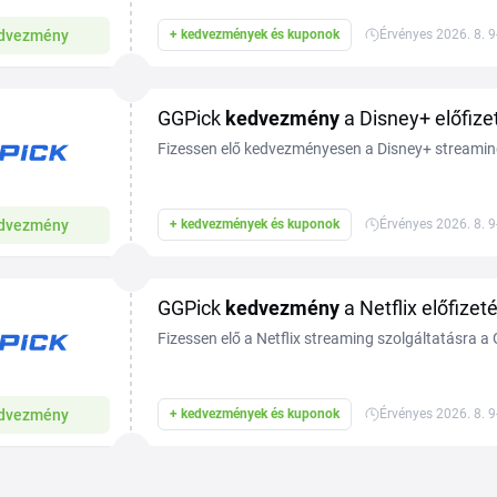
dvezmény
+ kedvezmények és kuponok
Érvényes 2026. 8. 9
GGPick
kedvezmény
a Disney+ előfize
Fizessen elő kedvezményesen a Disney+ streami
kupon. Több információ a webáruházban.
dvezmény
+ kedvezmények és kuponok
Érvényes 2026. 8. 9
GGPick
kedvezmény
a Netflix előfizet
Fizessen elő a Netflix streaming szolgáltatásra 
igényel kódot. Több információ a webáruházban.
dvezmény
+ kedvezmények és kuponok
Érvényes 2026. 8. 9