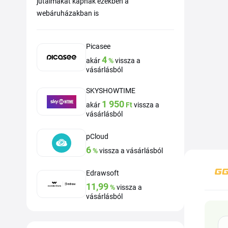
jutalmakat kapnak ezekben a
webáruházakban is
Picasee
4
akár
%
vissza a
vásárlásból
SKYSHOWTIME
1 950
akár
Ft
vissza a
vásárlásból
pCloud
6
%
vissza a vásárlásból
Edrawsoft
11,99
%
vissza a
vásárlásból