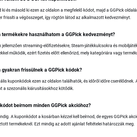
 ki és másold ki ezen az oldalon a megfelelő kódot, majd a GGPick oldalán
r frissíti a végösszeget, így rögtön látod az alkalmazott kedvezményt.
n termékekre használhatom a GGPick kedvezményt?
 jellemzően streaming-előfizetésekre, Steam-játékkulcsokra és mobiljáté
lekkel működik, ezért fizetés előtt ellenőrizd, mely kategóriára vagy termé
 gyakran frissülnek a GGPick kódok?
ális kuponkódok ezen az oldalon találhatók, és időről időre cserélődnek. 
t a szezonális kiárusításokhoz kötődik.
e kódot beírnom minden GGPick akcióhoz?
dig. A kuponkódot a kosárban kézzel kell beírnod, de egyes GGPick akci
ztott termékeknél. Ezt mindig az adott ajánlat feltételei határozzák meg.