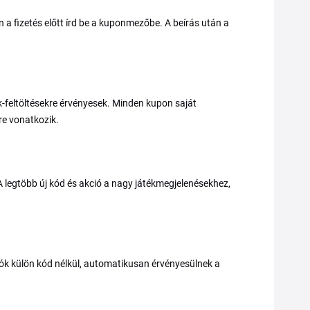
 a fizetés előtt írd be a kuponmezőbe. A beírás után a
k-feltöltésekre érvényesek. Minden kupon saját
kre vonatkozik.
A legtöbb új kód és akció a nagy játékmegjelenésekhez,
ók külön kód nélkül, automatikusan érvényesülnek a