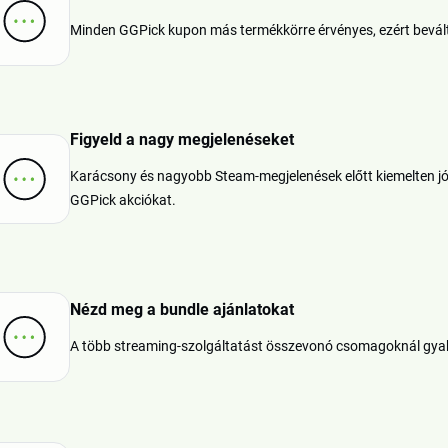
Minden GGPick kupon más termékkörre érvényes, ezért bevált
Figyeld a nagy megjelenéseket
Karácsony és nagyobb Steam-megjelenések előtt kiemelten jók
GGPick akciókat.
Nézd meg a bundle ajánlatokat
A több streaming-szolgáltatást összevonó csomagoknál gyak