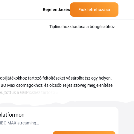
Bejelentkezés
Fiók létrehozása
Tiplino hozzáadása a böngészőhöz
mobiljátékokhoz tartozó feltöltéseket vásárolhatsz egy helyen.
HBO Max csomagokhoz, és olcsóbban tölthetsz fel olyan
Teljes szöveg megjelenítése
gyűjtöttük a GGPickhez tartozó aktuális kuponkódokat és
csot vagy in-game valutát keresel, érdemes a kosár előtt
csonyabb végösszeget kapsz.
platformon
s HBO MAX streaming
ió az oldalon.