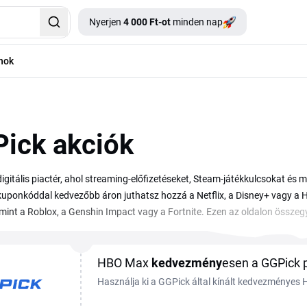
Nyerjen
4 000 Ft-ot
minden nap
nok
ick akciók
igitális piactér, ahol streaming-előfizetéseket, Steam-játékkulcsokat és 
uponkóddal kedvezőbb áron juthatsz hozzá a Netflix, a Disney+ vagy a 
 mint a Roblox, a Genshin Impact vagy a Fortnite. Ezen az oldalon össze
hogy a digitális vásárlásaidon spórolhass. Akár előfizetést, akár játékkul
 az elérhető GGPick kuponokat, egy érvényes kód beírásával máris ala
HBO Max
kedvezmény
esen a GGPick 
Használja ki a GGPick által kínált kedvezménye
előfizetést. Nem szükséges kupon. Több informác