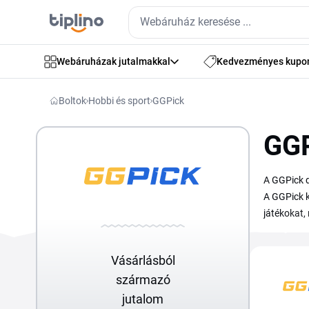
Webáruházak jutalmakkal
Kedvezményes kupo
Boltok
Hobbi és sport
GGPick
GGP
A GGPick d
A GGPick k
játékokat,
akciókat, 
megnézned
Vásárlásból
származó
jutalom