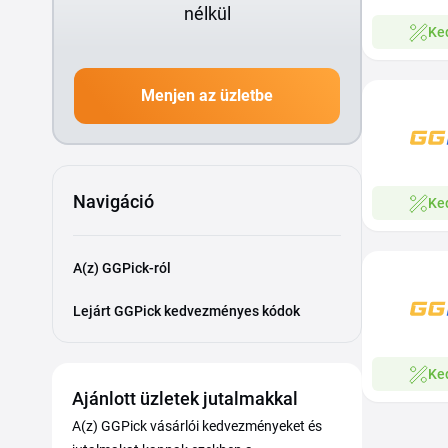
nélkül
Ke
Menjen az üzletbe
Navigáció
Ke
A(z) GGPick-ról
Lejárt GGPick kedvezményes kódok
Ke
Ajánlott üzletek jutalmakkal
A(z) GGPick vásárlói kedvezményeket és