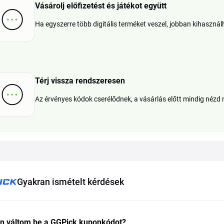
Vásárolj előfizetést és játékot együtt
Ha egyszerre több digitális terméket veszel, jobban kihasznál
Térj vissza rendszeresen
Az érvényes kódok cserélődnek, a vásárlás előtt mindig nézd
Gyakran ismételt kérdések
n váltom be a GGPick kuponkódot?