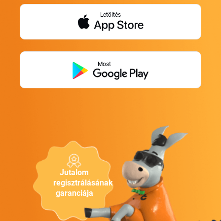
Letöltés
Most
Jutalom
regisztrálásának
garanciája