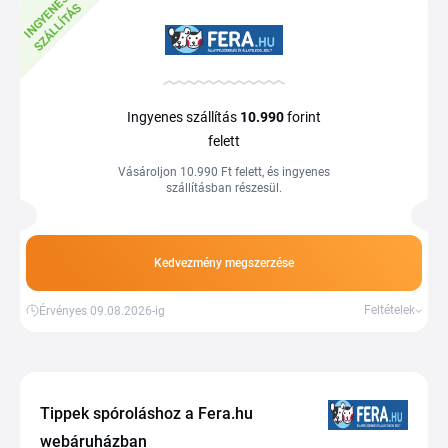
I
N
G
Y
E
E
S
S
Z
Á
L
L
Í
T
Á
N
S
Ingyenes szállítás
10.990
forint
felett
Vásároljon 10.990 Ft felett, és ingyenes
szállításban részesül.
Kedvezmény megszerzése
Feltételek
Érvényes 09.08.2026-ig
Tippek spóroláshoz a Fera.hu
webáruházban