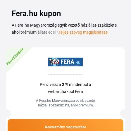
Fera.hu kupon
A Fera.hu Magyarország egyik vezető háziállat-szaküzlete,
ahol prémium állateledel, vitaminok, játékok és gondozási
Teljes szöveg megjelenítése
termékek széles választéka érhető el kutyák, macskák és
kisállatok számára. Az aktuális Fera kuponkód segítségével
KEDVEZMÉNY
kedvezményesen rendelheted meg a kedvenced eledelét, így
csökkentheted a havi háztartási kiadásokat. Ezen az
oldalon érvényes Fera akciókat és aktuális kupon
ajánlatokat találsz. Új kódok rendszeresen érkeznek, ezért
vásárlás előtt érdemes visszanézned a friss listát. A
Pénz vissza
2 %
mindenből a
kuponokat egyszerűen alkalmazhatod a rendelés
webáruházból Fera
véglegesítésekor és nagyobb csomagok megrendelésénél
A Fera.hu Magyarország egyik vezető
akár ingyenes házhozszállítást is szerezhetsz.
háziállat-szaküzlete, ahol prémium
állateledel, vitaminok, játékok és
gondozási termékek széles választéka...
Kedvezmény megszerzése