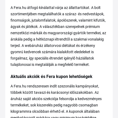
A Fera.hu átfogó kínálattal várja az állattartókat. A bolt
szortimentjében megtalálhatók a száraz- és nedvestápok,
finomságok, jutalomfalatok, ápolószerek, valamint kifutók,
ágyak és játékok. A választékban szerepelnek prémium
nemzetközi márkák és magyarországi gyártók termékei, az
árskála pedig a hétköznapi étrendtől a szakmai vonalakig
terjed. A webáruház állatorvosi diétákat és érzékeny
gyomrú kedvencek számára kialakított eledeleket is
forgalmaz, így speciális étrendet igénylő háziállatok
tulajdonosai is megtalálják a megfelelő terméket.
Aktuális akciók és Fera kupon lehetőségek
A Fera.hu rendszeresen indít szezonális kampányokat,
többek között tavaszi és karácsonyi időszakokban. Az
áruház saját akciós szekciója felsorolja a kedvezményes
termékeket, sok kiszerelés pedig nagyobb csomagban
kilogrammra olcsóbban érhető el. A kuponok általában
meghatározott márkára vagy minimum kosárértékre