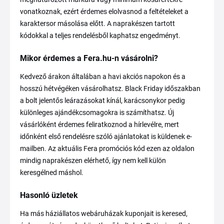
vonatkoznak, ezért érdemes elolvasnod a feltételeket a
karaktersor másolása előtt. A naprakészen tartott
kódokkal a teljes rendelésből kaphatsz engedményt.
Mikor érdemes a Fera.hu-n vásárolni?
Kedvező árakon általában a havi akciós napokon és a
hosszú hétvégéken vásárolhatsz. Black Friday időszakban
a bolt jelentős leárazásokat kínál, karácsonykor pedig
különleges ajándékcsomagokra is számíthatsz. Új
vásárlóként érdemes feliratkoznod a hírlevélre, mert
időnként első rendelésre szóló ajánlatokat is küldenek e-
mailben. Az aktuális Fera promóciós kód ezen az oldalon
mindig naprakészen elérhető, így nem kell külön
keresgélned máshol.
Hasonló üzletek
Ha más háziállatos webáruházak kuponjait is keresed,