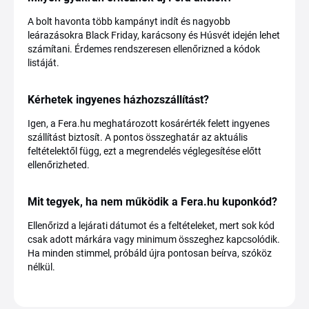
A bolt havonta több kampányt indít és nagyobb
leárazásokra Black Friday, karácsony és Húsvét idején lehet
számítani. Érdemes rendszeresen ellenőrizned a kódok
listáját.
Kérhetek ingyenes házhozszállítást?
Igen, a Fera.hu meghatározott kosárérték felett ingyenes
szállítást biztosít. A pontos összeghatár az aktuális
feltételektől függ, ezt a megrendelés véglegesítése előtt
ellenőrizheted.
Mit tegyek, ha nem működik a Fera.hu kuponkód?
Ellenőrizd a lejárati dátumot és a feltételeket, mert sok kód
csak adott márkára vagy minimum összeghez kapcsolódik.
Ha minden stimmel, próbáld újra pontosan beírva, szóköz
nélkül.