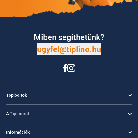
Miben segíthetünk?
ugyfel@tiplino.hu
Top boltok
A Tiplinoról
Információk