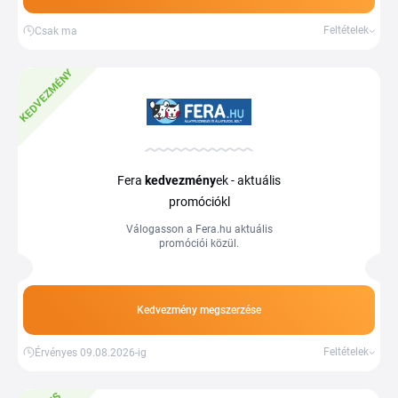
Feltételek
Csak ma
KEDVEZMÉNY
Fera
kedvezmény
ek - aktuális
promóciókl
Válogasson a Fera.hu aktuális
promóciói közül.
Kedvezmény megszerzése
Feltételek
Érvényes 09.08.2026-ig