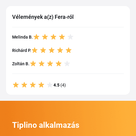
Vélemények a(z) Fera-ról
Melinda B.
Richárd P.
Zoltán B.
4.5
(4)
Tiplino alkalmazás