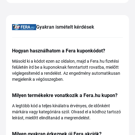
Gyakran ismételt kérdések
Hogyan használhatom a Fera kuponkódot?
Másold ki a kódot ezen az oldalon, majd a Fera.hu fizetési
felületén írd be a kuponoknak fenntartott rovatba, mielőtt
véglegesítenéd a rendelést. Az engedmény automatikusan
megjelenik a végösszegben.
Milyen termékekre vonatkozik a Fera.hu kupon?
A legtöbb kód a teljes kínálatra érvényes, de időnként
márkára vagy kategóriára szól. Olvasd el a kódhoz tartozó
leírást, mielőtt elindítanád a megrendelést.
Milyen gyakran érkeznek új Fera akciók?