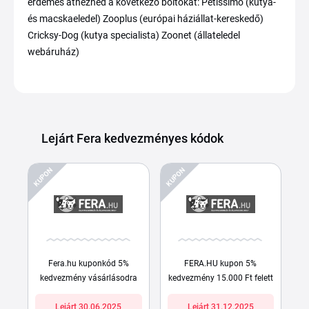
érdemes átnézned a következő boltokat: Petissimo (kutya-
és macskaeledel) Zooplus (európai háziállat-kereskedő)
Cricksy-Dog (kutya specialista) Zoonet (állateledel
webáruház)
Lejárt Fera kedvezményes kódok
KUPON
KUPON
Fera.hu kuponkód 5%
FERA.HU kupon 5%
kedvezmény vásárlásodra
kedvezmény 15.000 Ft felett
Lejárt 30.06.2025
Lejárt 31.12.2025