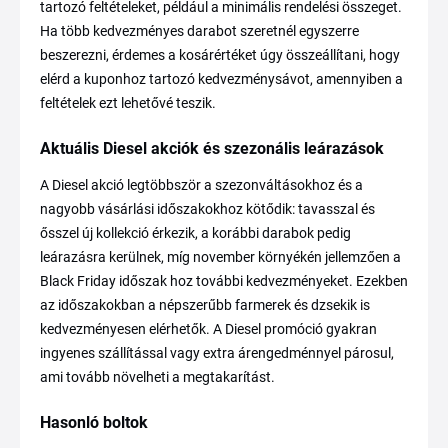
tartozó feltételeket, például a minimális rendelési összeget.
Ha több kedvezményes darabot szeretnél egyszerre
beszerezni, érdemes a kosárértéket úgy összeállítani, hogy
elérd a kuponhoz tartozó kedvezménysávot, amennyiben a
feltételek ezt lehetővé teszik.
Aktuális Diesel akciók és szezonális leárazások
A Diesel akció legtöbbször a szezonváltásokhoz és a
nagyobb vásárlási időszakokhoz kötődik: tavasszal és
ősszel új kollekció érkezik, a korábbi darabok pedig
leárazásra kerülnek, míg november környékén jellemzően a
Black Friday időszak hoz további kedvezményeket. Ezekben
az időszakokban a népszerűbb farmerek és dzsekik is
kedvezményesen elérhetők. A Diesel promóció gyakran
ingyenes szállítással vagy extra árengedménnyel párosul,
ami tovább növelheti a megtakarítást.
Hasonló boltok