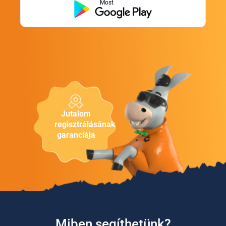
Most
Jutalom
regisztrálásának
garanciája
Miben segíthetünk?