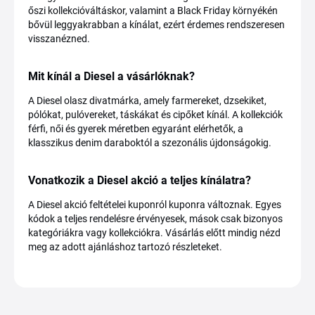
őszi kollekcióváltáskor, valamint a Black Friday környékén
bővül leggyakrabban a kínálat, ezért érdemes rendszeresen
visszanézned.
Mit kínál a Diesel a vásárlóknak?
A Diesel olasz divatmárka, amely farmereket, dzsekiket,
pólókat, pulóvereket, táskákat és cipőket kínál. A kollekciók
férfi, női és gyerek méretben egyaránt elérhetők, a
klasszikus denim daraboktól a szezonális újdonságokig.
Vonatkozik a Diesel akció a teljes kínálatra?
A Diesel akció feltételei kuponról kuponra változnak. Egyes
kódok a teljes rendelésre érvényesek, mások csak bizonyos
kategóriákra vagy kollekciókra. Vásárlás előtt mindig nézd
meg az adott ajánláshoz tartozó részleteket.