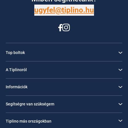
ugyfel@tiplino.hu
Top boltok
A Tiplinoról
Információk
Segítségre van szükségem
Tiplino más országokban