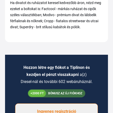
Ha divatot és ruházatot keresel kedvezőbb áron, nézd meg
ezeket a boltokat is: Factcool - márkás ruházat és cipők
széles választékban; Modivo - prémium divat és lábbelik
férfiaknak és nőknek; Cropp - fiatalos streetwear és utcai
divat; Superdry - brit stílusú kabátok és pólók.
Hozzon létre egy fiókot a Tiplinon és
kezdjen el pénzt visszakapni
a(z)
Diesel-nál és további 602 webáruháznál.
+2000 FT
BÓNUSZ AZ ÚJ FIÓKHOZ
Ingyenes regisztráció