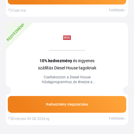
Feltételek
Csak ma
KEDVEZMÉNY
10%
kedvezmény
és ingyenes
szállítás Diesel House tagoknak
Csatlakozzon a Diesel House
hűségprogramhoz, és élvezze a
kedvezményeket.
Kedvezmény megszerzése
Feltételek
Érvényes 09.08.2026-ig